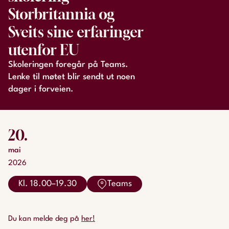
Storbritannia og
Sveits sine erfaringer
utenfor EU
Skoleringen foregår på Teams.
Lenke til møtet blir sendt ut noen
dager i forveien.
20.
mai
2026
Kl. 18.00–19.30
Teams
Du kan melde deg på
her!