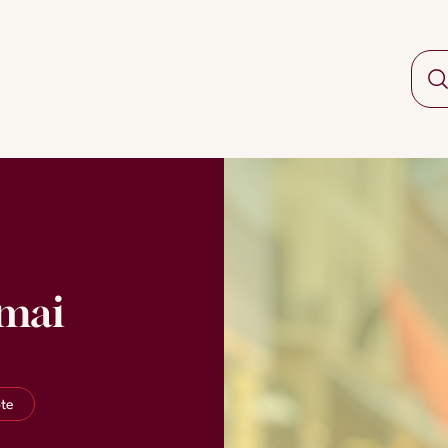
 mai
te