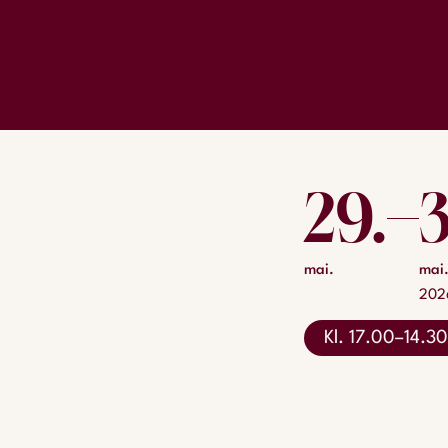
29.
mai.
mai
202
Kl. 17.00–14.30