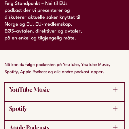
Følg Standpunkt – Nei til EUs
podkast der vi presenterer og
diskuterer aktuelle saker knyttet til
Norge og EU, EU-medlemskap,
EØS-avtalen, direktiver og avtaler,
på en enkel og tilgjengelig måte.
Nå kan du følge podkasten på YouTube, YouTube Music,
Spotify, Apple Podkast og alle andre podkast-apper.
YouTube Music
YouTube:
https://youtube.com/playlist?
Spotify
list=PLz33Y59glEshNlp9hIbcve78FnM1b8IYj&si=YR079
Oz9yexuC5TN
Spotify:
Apple Podcasts
https://open.spotify.com/show/4zCjnWmCRXXVfySR