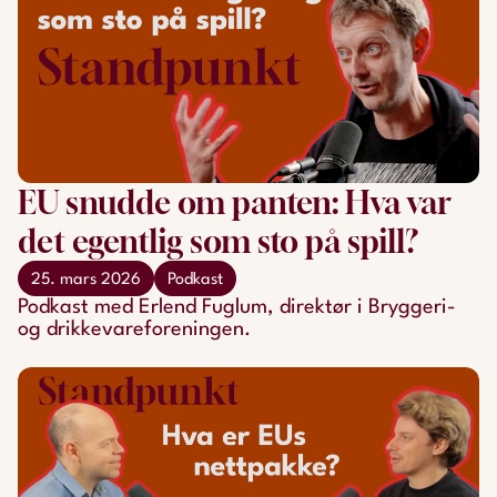
EU snudde om panten: Hva var
det egentlig som sto på spill?
25. mars 2026
Podkast
Podkast med Erlend Fuglum, direktør i Bryggeri-
og drikkevareforeningen.