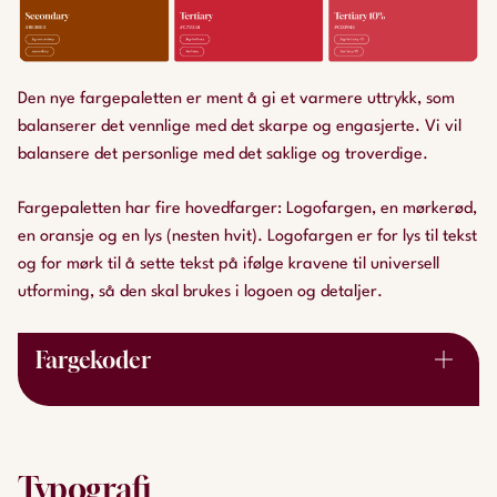
Den nye fargepaletten er ment å gi et varmere uttrykk, som
balanserer det vennlige med det skarpe og engasjerte. Vi vil
balansere det personlige med det saklige og troverdige.
Last ned
JPG
– Last ned
SVG
Fargepaletten har fire hovedfarger: Logofargen, en mørkerød,
en oransje og en lys (nesten hvit). Logofargen er for lys til tekst
og for mørk til å sette tekst på ifølge kravene til universell
utforming, så den skal brukes i logoen og detaljer.
Fargekoder
Mørk rød primærfarge
:
HEX: #5C0120
rgb(92,1,32)
Typografi
cmyk (0,99,65,64)