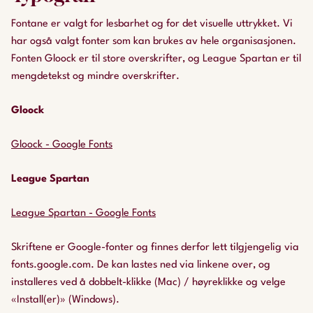
Fontane er valgt for lesbarhet og for det visuelle uttrykket. Vi
Oransje sekundærfarge:
har også valgt fonter som kan brukes av hele organisasjonen.
HEX #8E3B00
Fonten Gloock er til store overskrifter, og League Spartan er til
rgb(142,59,0)
mengdetekst og mindre overskrifter.
cmyk(0,58,100,44)
Gloock
Lys rosa tertiærfarge:
HEX #C72334
Gloock - Google Fonts
rgb(199,35,52)
cmyk(0,82,74,22)
League Spartan
Hvit:
League Spartan - Google Fonts
HEX #F9F6F1
rgb(249,246,241)
Skriftene er Google-fonter og finnes derfor lett tilgjengelig via
cmyk(0,1,3,2)
fonts.google.com. De kan lastes ned via linkene over, og
installeres ved å dobbelt-klikke (Mac) / høyreklikke og velge
«Install(er)» (Windows).