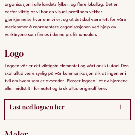
organisasjon i alle landets fylker, og flere lokallag. Det er
derfor viktig at vi har en visuell profil som vekker
gjenkjennelse hvor enn vi er, og at det skal være lett for våre
medlemmer å representere organisasjonen ved hjelp av
verktøyene som finnes i denne profilmanualen.
Logo
Logoen vår er det viktigste elementet og vårt ansikt utad. Den
skal alltid være synlig på vår kommunikasjon slik at ingen er i
tvil om hvem som er avsender. Plasser logoen i et av hjørnene
eller midtstilt i formatet og bruk alltid originalfilene.
Last ned logoen her
Last ned logoer for Nei til EU, Ungdom mot EU og
Studenter mot EU. SVG-versjonen kan skaleres fritt
Maler
uten å miste kvalitet. Bruk den dersom programmet