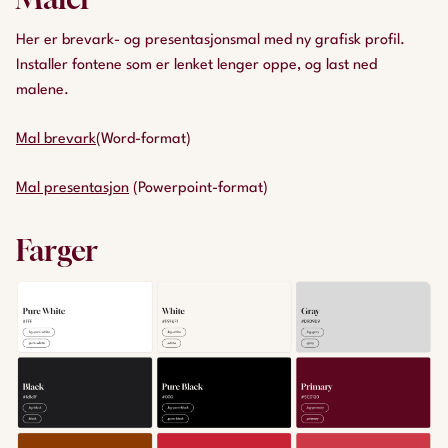
du har støtter SVG-formatet. JPG-versjonen fungerer
Her er brevark- og presentasjonsmal med ny grafisk profil.
i de aller fleste programmer og på nett.
Installer fontene som er lenket lenger oppe, og last ned
malene.
Mal brevark
(Word-format)
Mal presentasjon
(Powerpoint-format)
Nei til EUs logo, vedtatt på landsmøtet 2022.
Farger
Last ned
SVG
– Last ned
PNG
Last ned
JPG
– Last ned
SVG