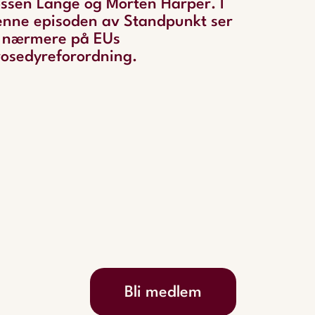
ssen Lange og Morten Harper. I
enne episoden av Standpunkt ser
i nærmere på EUs
rosedyreforordning.
Bli medlem