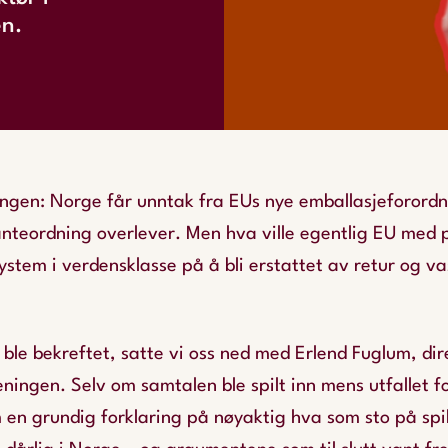
en.
ingen: Norge får unntak fra EUs nye emballasjeforordn
nteordning overlever. Men hva ville egentlig EU med 
system i verdensklasse på å bli erstattet av retur og v
 ble bekreftet, satte vi oss ned med Erlend Fuglum, dir
ningen. Selv om samtalen ble spilt inn mens utfallet fo
m en grundig forklaring på nøyaktig hva som sto på spil