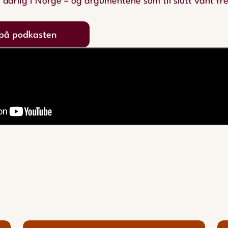
å dårlig i Norge – og argumentene som til slutt vant fr
på podkasten