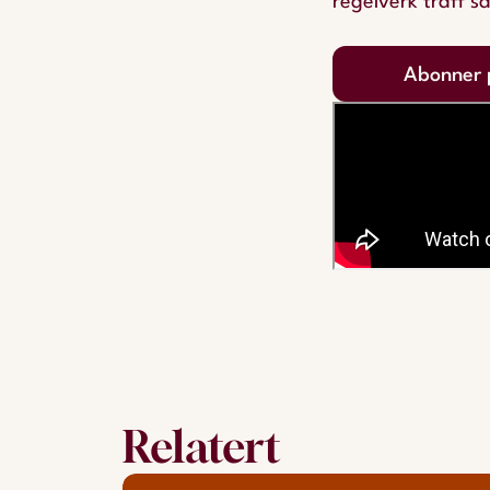
regelverk traff s
Abonner 
Relatert