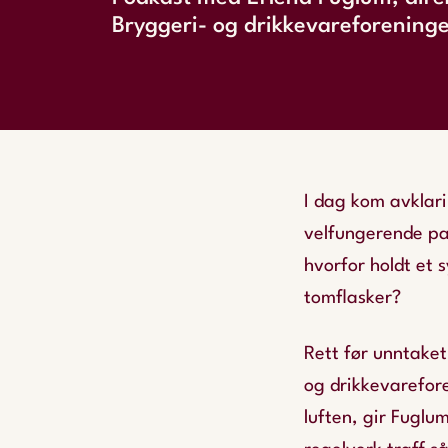
Bryggeri- og drikkevareforening
I dag kom avklar
velfungerende pa
hvorfor holdt et 
tomflasker?
Rett før unntaket
og drikkevarefore
luften, gir Fuglu