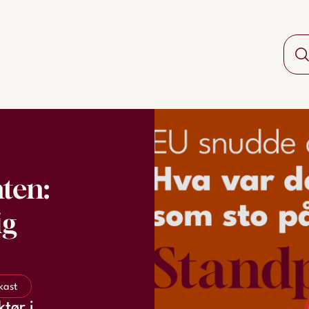
ten:
ig
kast
tør i