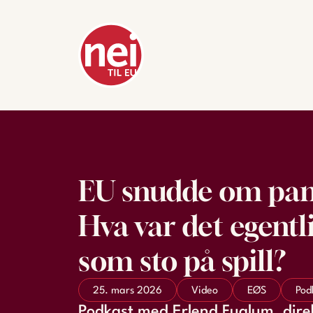
EU snudde om pan
Hva var det egentl
som sto på spill?
25. mars 2026
Video
EØS
Pod
Podkast med Erlend Fuglum, direk