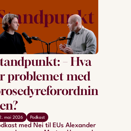
tandpunkt: – Hva
r problemet med
rosedyreforordnin
en?
2. mai 2026
Podkast
dkast med Nei til EUs Alexander