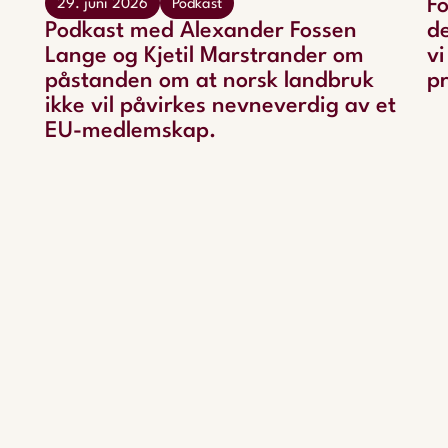
Fo
29. juni 2026
Podkast
Podkast med Alexander Fossen
d
Lange og Kjetil Marstrander om
v
påstanden om at norsk landbruk
p
ikke vil påvirkes nevneverdig av et
EU-medlemskap.
n