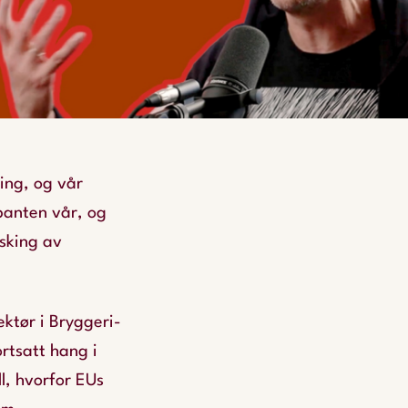
ing, og vår
panten vår, og
asking av
ektør i Bryggeri-
rtsatt hang i
l, hvorfor EUs