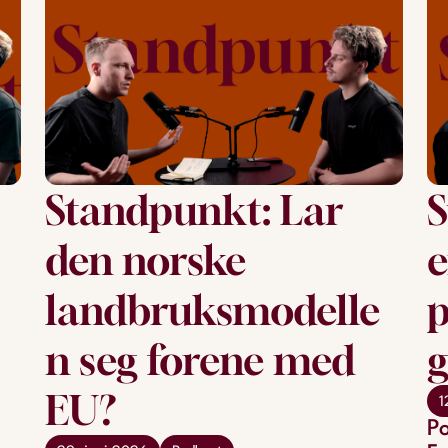
Standpunkt: Lar
S
den norske
e
landbruksmodelle
p
n seg forene med
g
EU?
1
Po