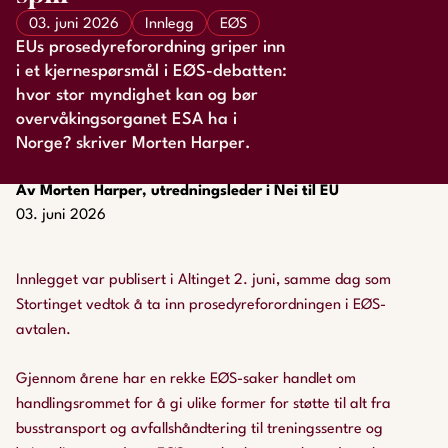
03. juni 2026
Innlegg
EØS
EUs prosedyreforordning griper inn
i et kjernespørsmål i EØS-debatten:
hvor stor myndighet kan og bør
overvåkingsorganet ESA ha i
Norge? skriver Morten Harper.
Av Morten Harper, utredningsleder i Nei til EU
03. juni 2026
Innlegget var publisert i Altinget 2. juni, samme dag som
Stortinget vedtok å ta inn prosedyreforordningen i EØS-
avtalen.
Gjennom årene har en rekke EØS-saker handlet om
handlingsrommet for å gi ulike former for støtte til alt fra
busstransport og avfallshåndtering til treningssentre og