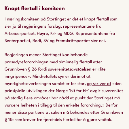
Knapt flertall i komiteen
I næringskomiteen på Stortinget er det et knapt flertall som
sier ja til regjeringens forslag, representantene fra
Arbeiderpartiet, Høyre, KrF og MDG. Representantene fra
Senterpartiet, Rødt, SV og Fremskrittspartiet sier nei.
Regjeringen mener Stortinget kan behandle
prosedyreforordningen med alminnelig flertall etter
Grunnloven § 26 fordi suverenitetsavståelsen er
«lite
inngripende»
. Mindretallets syn er derimot at
myndighetsoverføringen samlet er for stor,
og skriver at
«den
prinsipielle utviklingen der Norge 'bit for bit' avgir suverenitet
på stadig flere områder har nådd et punkt der Stortinget må
vurdere helheten i tillegg til den enkelte forordning.»
Derfor
mener disse partiene at saken må behandles etter Grunnloven
§ 115 som krever tre fjerdedels flertall for å gjøre vedtak.