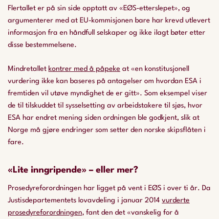
Flertallet er på sin side opptatt av «EØS-etterslepet», og
argumenterer med at EU-kommisjonen bare har krevd utlevert
informasjon fra en håndfull selskaper og ikke ilagt bøter etter
disse bestemmelsene.
Mindretallet
kontrer med å påpeke
at
«en konstitusjonell
vurdering ikke kan baseres på antagelser om hvordan ESA i
fremtiden vil utøve myndighet de er gitt»
. Som eksempel viser
de til tilskuddet til sysselsetting av arbeidstakere til sjøs, hvor
ESA har endret mening siden ordningen ble godkjent, slik at
Norge må gjøre endringer som setter den norske skipsflåten i
fare.
«Lite inngripende» – eller mer?
Prosedyreforordningen har ligget på vent i EØS i over ti år. Da
Justisdepartementets lovavdeling i januar 2014
vurderte
prosedyreforordningen
, fant den det «vanskelig for å