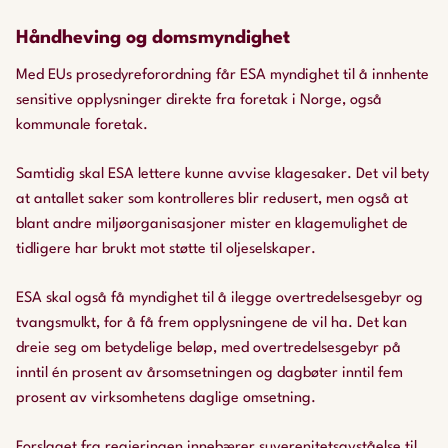
Håndheving og domsmyndighet
Med EUs prosedyreforordning får ESA myndighet til å innhente
sensitive opplysninger direkte fra foretak i Norge, også
kommunale foretak.
Samtidig skal ESA lettere kunne avvise klagesaker. Det vil bety
at antallet saker som kontrolleres blir redusert, men også at
blant andre miljøorganisasjoner mister en klagemulighet de
tidligere har brukt mot støtte til oljeselskaper.
ESA skal også få myndighet til å ilegge overtredelsesgebyr og
tvangsmulkt, for å få frem opplysningene de vil ha. Det kan
dreie seg om betydelige beløp, med overtredelsesgebyr på
inntil én prosent av årsomsetningen og dagbøter inntil fem
prosent av virksomhetens daglige omsetning.
Forslaget fra regjeringen innebærer suverenitetsavståelse til