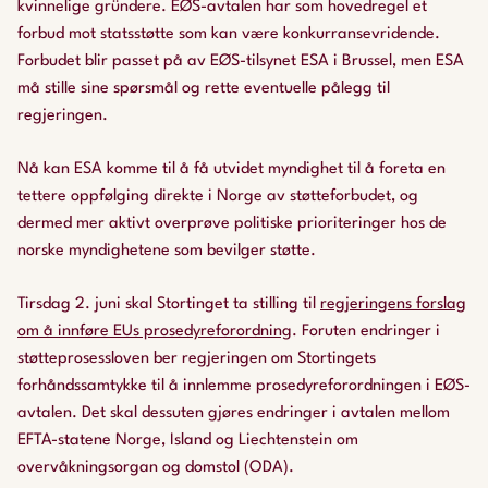
kvinnelige gründere. EØS-avtalen har som hovedregel et
forbud mot statsstøtte som kan være konkurransevridende.
Forbudet blir passet på av EØS-tilsynet ESA i Brussel, men ESA
må stille sine spørsmål og rette eventuelle pålegg til
regjeringen.
Nå kan ESA komme til å få utvidet myndighet til å foreta en
tettere oppfølging direkte i Norge av støtteforbudet, og
dermed mer aktivt overprøve politiske prioriteringer hos de
norske myndighetene som bevilger støtte.
Tirsdag 2. juni skal Stortinget ta stilling til
regjeringens forslag
om å innføre EUs prosedyreforordning
. Foruten endringer i
støtteprosessloven ber regjeringen om Stortingets
forhåndssamtykke til å innlemme prosedyreforordningen i EØS-
avtalen. Det skal dessuten gjøres endringer i avtalen mellom
EFTA-statene Norge, Island og Liechtenstein om
overvåkningsorgan og domstol (ODA).