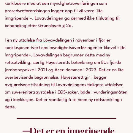
konkludere med at den myndighetsoverføringen som
prosedyreforordningen legger opp til vil være 'lite
inngripende'». Lovavdelingen ga dermed ikke tilslutning til
behandling etter Grunnloven § 26.
I en
ny uttalelse fra Lovavdelingen
i november i fjor er
konklusjonen tvert om: myndighetsoverføringen er likevel «lite
inngripende». Lovavdelingen begrunner dette med ny
rettsutvikling, særlig Høyesteretts betenkning om EUs fjerde
jernbanepakke i 2021 og Acer-dommen i 2023. Det er en lite
overbevisende begrunnelse. Høyesterett gir i begge
avgjørelsene tilslutning til Lovavdelingens tidligere uttalelser
om suverenitetsavståelse i EØS-saker, både i vurderingsmåten
og i konklusjon. Det er vanskelig å se noen ny rettsutvikling i
dette.
Det er en inngripende