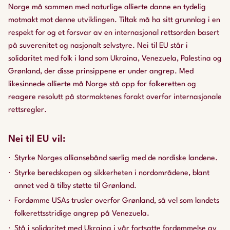
Norge må sammen med naturlige allierte danne en tydelig
motmakt mot denne utviklingen. Tiltak må ha sitt grunnlag i en
respekt for og et forsvar av en internasjonal rettsorden basert
på suverenitet og nasjonalt selvstyre. Nei til EU står i
solidaritet med folk i land som Ukraina, Venezuela, Palestina og
Grønland, der disse prinsippene er under angrep. Med
likesinnede allierte må Norge stå opp for folkeretten og
reagere resolutt på stormaktenes forakt overfor internasjonale
rettsregler.
Nei til EU vil:
Styrke Norges alliansebånd særlig med de nordiske landene.
Styrke beredskapen og sikkerheten i nordområdene, blant
annet ved å tilby støtte til Grønland.
Fordømme USAs trusler overfor Grønland, så vel som landets
folkerettsstridige angrep på Venezuela.
Stå i solidaritet med Ukraina i vår fortsatte fordømmelse av