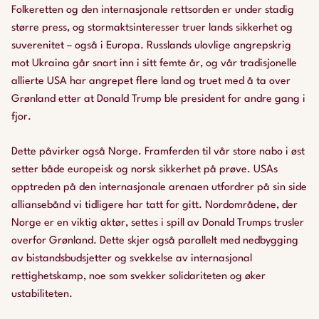
Folkeretten og den internasjonale rettsorden er under stadig
større press, og stormaktsinteresser truer lands sikkerhet og
suverenitet – også i Europa. Russlands ulovlige angrepskrig
mot Ukraina går snart inn i sitt femte år, og vår tradisjonelle
allierte USA har angrepet flere land og truet med å ta over
Grønland etter at Donald Trump ble president for andre gang i
fjor.
Dette påvirker også Norge. Framferden til vår store nabo i øst
setter både europeisk og norsk sikkerhet på prøve. USAs
opptreden på den internasjonale arenaen utfordrer på sin side
alliansebånd vi tidligere har tatt for gitt. Nordområdene, der
Norge er en viktig aktør, settes i spill av Donald Trumps trusler
overfor Grønland. Dette skjer også parallelt med nedbygging
av bistandsbudsjetter og svekkelse av internasjonal
rettighetskamp, noe som svekker solidariteten og øker
ustabiliteten.