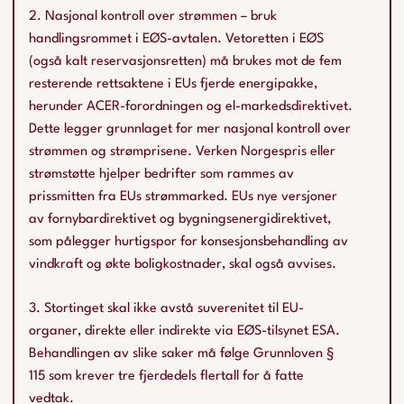
2. Nasjonal kontroll over strømmen – bruk
handlingsrommet i EØS-avtalen. Vetoretten i EØS
(også kalt reservasjonsretten) må brukes mot de fem
resterende rettsaktene i EUs fjerde energipakke,
herunder ACER-forordningen og el-markedsdirektivet.
Dette legger grunnlaget for mer nasjonal kontroll over
strømmen og strømprisene. Verken Norgespris eller
strømstøtte hjelper bedrifter som rammes av
prissmitten fra EUs strømmarked. EUs nye versjoner
av fornybardirektivet og bygningsenergidirektivet,
som pålegger hurtigspor for konsesjonsbehandling av
vindkraft og økte boligkostnader, skal også avvises.
3. Stortinget skal ikke avstå suverenitet til EU-
organer, direkte eller indirekte via EØS-tilsynet ESA.
Behandlingen av slike saker må følge Grunnloven §
115 som krever tre fjerdedels flertall for å fatte
vedtak.