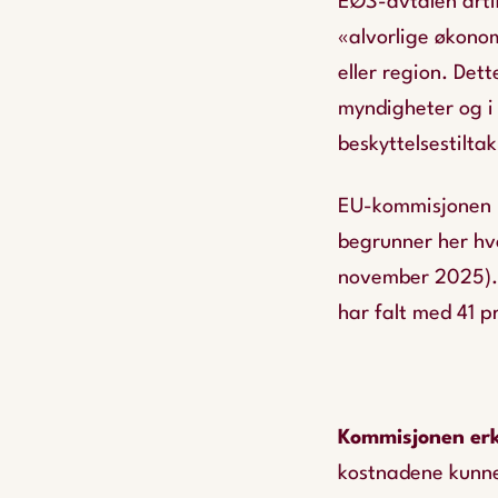
EØS-avtalen artik
«alvorlige økonom
eller region. Det
myndigheter og i 
beskyttelsestilta
EU-kommisjonen h
begrunner her hvo
november 2025). H
har falt med 41 p
Kommisjonen erk
kostnadene kunne 