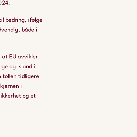
2024.
l bedring, ifølge
dvendig, både i
 at EU avvikler
rge og Island i
tollen tidligere
kjernen i
ikkerhet og et