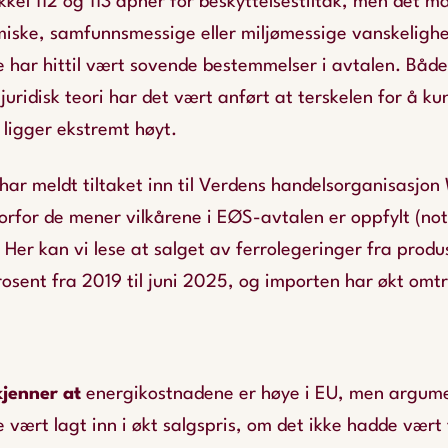
kel 112 og 113 åpner for beskyttelsestiltak, men det m
iske, samfunnsmessige eller miljømessige vanskelighet
te har hittil vært sovende bestemmelser i avtalen. Båd
juridisk teori har det vært anført at terskelen for å ku
k ligger ekstremt høyt.
ar meldt tiltaket inn til Verdens handelsorganisasjon
rfor de mener vilkårene i EØS-avtalen er oppfylt (noti
er kan vi lese at salget av ferrolegeringer fra produ
rosent fra 2019 til juni 2025, og importen har økt omtr
jenner at
energikostnadene er høye i EU, men argum
vært lagt inn i økt salgspris, om det ikke hadde vært 