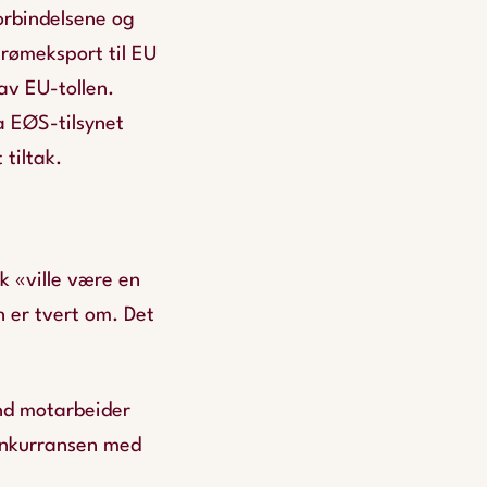
orbindelsene og
strømeksport til EU
av EU-tollen.
a EØS-tilsynet
 tiltak.
k «ville være en
n er tvert om. Det
and motarbeider
konkurransen med