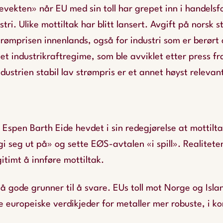
evekten» når EU med sin toll har grepet inn i handelsf
tri. Ulike mottiltak har blitt lansert. Avgift på norsk 
trømprisen innenlands, også for industri som er berørt 
et industrikraftregime, som ble avviklet etter press fr
ndustrien stabil lav strømpris er et annet høyst relevant
Espen Barth Eide hevdet i sin redegjørelse at mottilta
egi seg ut på» og sette EØS-avtalen «i spill». Realitete
egitimt å innføre mottiltak.
gså gode grunner til å svare. EUs toll mot Norge og Isl
e europeiske verdikjeder for metaller mer robuste, i 