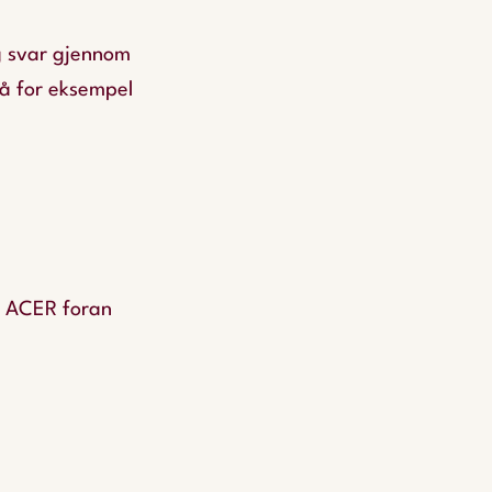
ig svar gjennom
på for eksempel
t ACER foran