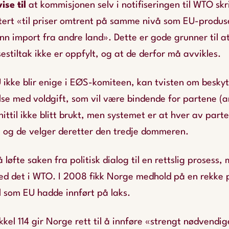
se til
at kommisjonen selv i notifiseringen til WTO sk
tert «til priser omtrent på samme nivå som EU-produse
nn import fra andre land». Dette er gode grunner til at
estiltak ikke er oppfylt, og at de derfor må avvikles.
ikke blir enige i EØS-komiteen, kan tvisten om beskytt
else med voldgift, som vil være bindende for partene (ar
ttil ikke blitt brukt, men systemet er at hver av part
 og de velger deretter den tredje dommeren.
å løfte saken fra politisk dialog til en rettslig prosess
med det i WTO. I 2008 fikk Norge medhold på en rekke 
l som EU hadde innført på laks.
kel 114 gir Norge rett til å innføre «strengt nødvendig