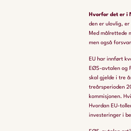
Hvorfor det er i
den er ulovlig, e
Med målrettede m
men også forsvare
EU har innført kv
EØS-avtalen og Fr
skal gjelde i tre 
treårsperioden 2
kommisjonen. Hvis
Hvordan EU-tollen
investeringer i b