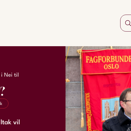
 Nei til
?
nk
tak vil