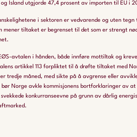
e og Island utgjorde 47,4 prosent av importen til EU i 
skelighetene i sektoren er vedvarende og uten tegn ti
mener tiltaket er begrenset til det som er strengt nø
het.
ØS-avtalen i hånden, både innføre mottiltak og kreve
talens artikkel 113 forpliktet til å drøfte tiltaket med No
 tredje måned, med sikte på å avgrense eller avvikle 
 bør Norge avkle kommisjonens bortforklaringer av at 
 svekkede konkurranseevne på grunn av dårlig energis
raftmarked.