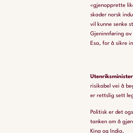
«gjenopprette lik
skader norsk indus
vil kunne senke s
Gjeninnføring av 
Esa, for å sikre i
Utenriksminister
risikabel vei å b
er rettslig sett l
Politisk er det o
tanken om å gjør
Kina og India.