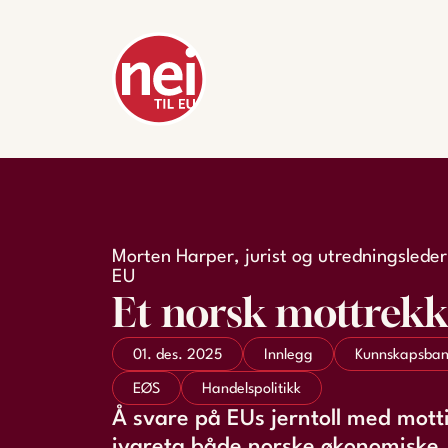
Morten Harper, jurist og utredningsleder i
EU
Et norsk mottrekk
01. des. 2025
Innlegg
Kunnskapsba
EØS
Handelspolitikk
Å svare på EUs jerntoll med mottil
ivareta både norske økonomiske