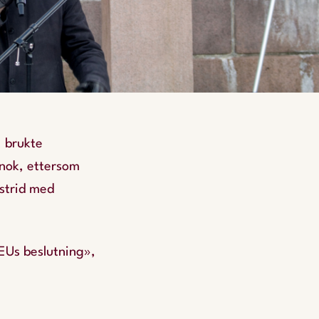
, brukte
 nok, ettersom
 strid med
 EUs beslutning»,