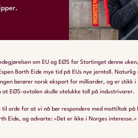
ipper.
redegjørelsen om EU og EØS for Stortinget denne uken
Espen Barth Eide mye tid på EUs nye jerntoll. Naturlig
gen berører norsk eksport for milliarder, og er stikk i
at EØS-avtalen skulle utelukke toll på industrivarer.
 til orde for at vi nå bør respondere med mottiltak på
h Eide, og advarte: «Det er ikke i Norges interesse.»