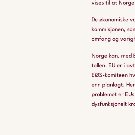
vises til at Norg
De økonomiske van
kommisjonen, som 
omfang og varig
Norge kan, med E
tollen. EU er i av
EØS-komiteen hver
enn planlagt. Her
problemet er EUs
dysfunksjonelt k