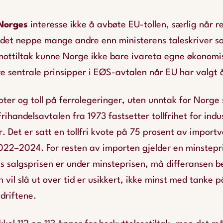
 Norges
interesse ikke å avbøte EU-tollen, særlig når 
r det neppe mange andre enn ministerens taleskriver so
ottiltak kunne Norge ikke bare ivareta egne økonomis
 sentrale prinsipper i EØS-avtalen når EU har valgt å 
oter og toll på ferrolegeringer, uten unntak for Norge
ihandelsavtalen fra 1973 fastsetter tollfrihet for indus
år. Det er satt en tollfri kvote på 75 prosent av import
022–2024. For resten av importen gjelder en minstepri
 salgsprisen er under minsteprisen, må differansen be
 vil slå ut over tid er usikkert, ikke minst med tanke 
edriftene.