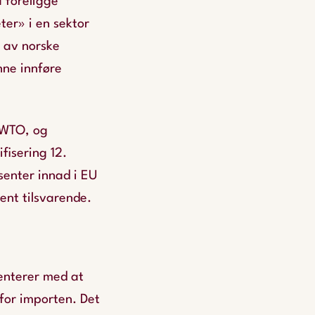
å foreligge
er» i en sektor
e av norske
nne innføre
 WTO, og
fisering 12.
senter innad i EU
ent tilsvarende.
enterer med at
for importen. Det