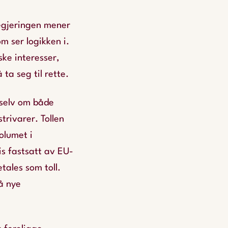
regjeringen mener
m ser logikken i.
ke interesser,
ta seg til rette.
 selv om både
trivarer. Tollen
volumet i
s fastsatt av EU-
tales som toll.
på nye