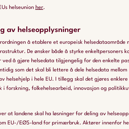
EUs helseunion
her
.
ng av helseopplysninger
rordningen å etablere et europeisk helsedataområde m
rastruktur. De ønsker både å styrke enkeltpersoners ko
 ved å gjøre helsedata tilgjengelig for den enkelte pa
tidig som det skal bli lettere å dele helsedata mellom
av helsehjelp i hele EU. I tillegg skal det gjøres enklere 
k i forskning, folkehelsearbeid, innovasjon og politikk
er at landene skal ha løsninger for deling av helseopp
lom EU-/EØS-land for primærbruk. Aktører innenfor he