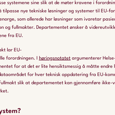
sse systemene sine slik at de møter kravene i forordni
 tilpasse nye tekniske løsninger og systemer til EU-f
senorge,
som allerede har løsninger som ivaretar pasie
on og fullmakter. Departementet ønsker å videreutvikle
vene fra EU.
akt lar EU-
le forordningen. I
høringsnotatet
argumenterer Helse
ntet for at det er lite hensiktsmessig å måtte endre 
dataområdet for hver teknisk oppdatering fra EU-kom
fullmakt slik at departementet kan gjennomføre ikke-v
rket.
system?