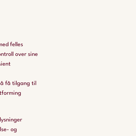
ed felles
ntroll over sine
sient
å få tilgang til
utforming
lysninger
lse- og