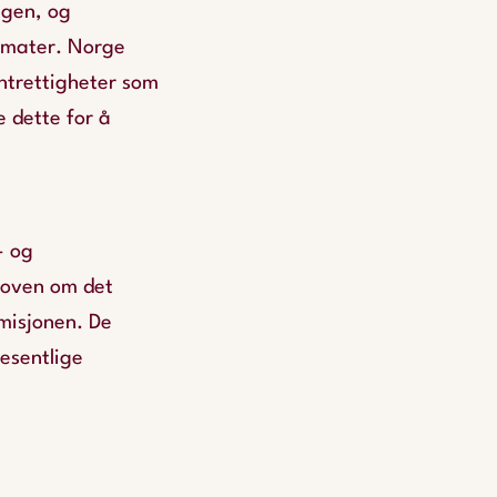
ngen, og
ormater. Norge
ntrettigheter som
 dette for å
- og
loven om det
misjonen. De
esentlige