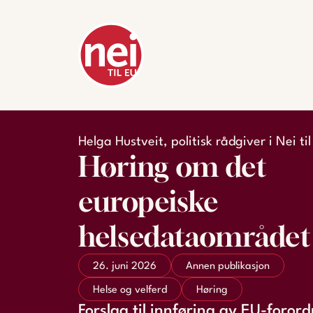
Helga Hustveit, politisk rådgiver i Nei ti
Høring om det
europeiske
helsedataområdet
26. juni 2026
Annen publikasjon
Helse og velferd
Høring
Forslag til innføring av EU-foror