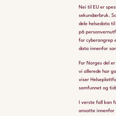
Nei til EU er spesi
sekundærbruk. Sa
dele helsedata ti
på personvernutfo
for cyberangrep e
data innenfor s
For Norges del er
vi allerede har g
viser Helseplattf
samfunnet og tid
I verste fall kan
ansatte innenfor