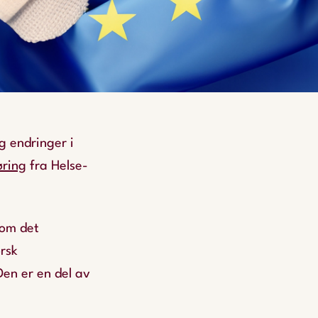
g endringer i
øring
fra Helse-
 om det
rsk
Den er en del av