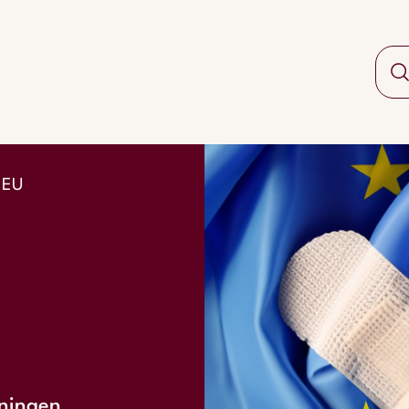
l EU
dningen