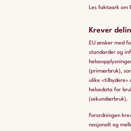
Les faktaark om 
Krever deli
EU ønsker med fo
standarder og inf
helseopplysninger
(primærbruk), sam
ulike «tilbydere» 
helsedata for bru
(sekundærbruk).
Forordningen krev
nasjonalt og mel