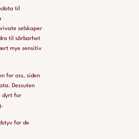
edata til
å
private selskaper
ra til sårbarhet
vært mye sensitiv
n for oss, siden
data. Dessuten
 dyrt for
g.
dstyv for de