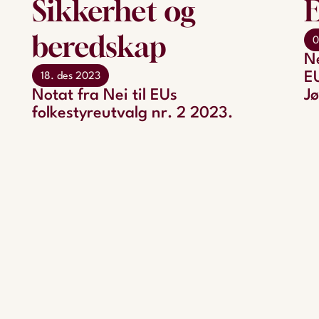
Sikkerhet og
E
beredskap
0
Ne
E
18. des 2023
Notat fra Nei til EUs
Jø
folkestyreutvalg nr. 2 2023.
m