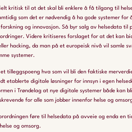
elt kritisk til at det skal bli enklere å få tilgang til hels
mtidig som det er nødvendig å ha gode systemer for 
l forskning og innovasjon. Så byr salg av helsedata til 
rdringer. Videre kritiseres forslaget for at det kan bid
ller hacking, da man på et europeisk nivå vil samle s
amme systemer.
 et tilleggspoeng hva som vil bli den faktiske merverdie
odt etablerte digitale løsninger for innsyn i egen helse
ormen i Trøndelag at nye digitale systemer både kan bli
skrevende for alle som jobber innenfor helse og omsor
 forordningen føre til helsedata på avveie og enda en ti
 helse og omsorg.