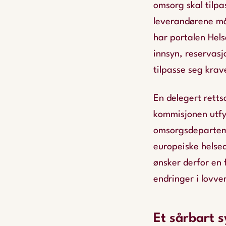
omsorg skal tilpa
leverandørene må
har portalen
Hel
innsyn, reservasj
tilpasse seg kra
En delegert retts
kommisjonen utfyl
omsorgsdeparteme
europeiske helse
ønsker derfor en 
endringer i lovve
Et sårbart 