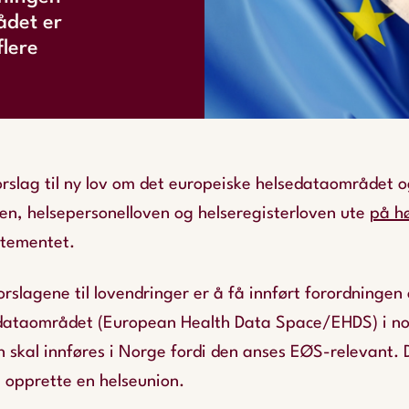
ådet er
flere
forslag til ny lov om det europeiske helsedataområdet o
en, helsepersonelloven og helseregisterloven ute
på h
rtementet.
rslagene til lovendringer er å få innført forordningen
dataområdet (European Health Data Space/EHDS) i no
n skal innføres i Norge fordi den anses EØS-relevant. 
 opprette en helseunion.