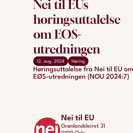
Nei til EUs
høringsuttalelse
om EØS-
utredningen
12. aug. 2024
Høring
Høringsuttalelse fra Nei til EU o
EØS-utredningen (NOU 2024:7)
Nei til EU
Grønlandsleiret 31