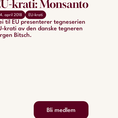
U-krati: Monsanto
4. april 2018
EU-krati
i til EU presenterer tegneserien
U-krati av den danske tegneren
rgen Bitsch.
Bli medlem