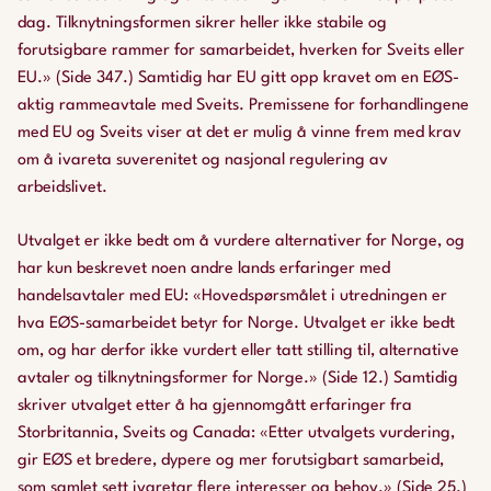
dag. Tilknytningsformen sikrer heller ikke stabile og
forutsigbare rammer for samarbeidet, hverken for Sveits eller
EU.» (Side 347.) Samtidig har EU gitt opp kravet om en EØS-
aktig rammeavtale med Sveits. Premissene for forhandlingene
med EU og Sveits viser at det er mulig å vinne frem med krav
om å ivareta suverenitet og nasjonal regulering av
arbeidslivet.
Utvalget er ikke bedt om å vurdere alternativer for Norge, og
har kun beskrevet noen andre lands erfaringer med
handelsavtaler med EU: «Hovedspørsmålet i utredningen er
hva EØS-samarbeidet betyr for Norge. Utvalget er ikke bedt
om, og har derfor ikke vurdert eller tatt stilling til, alternative
avtaler og tilknytningsformer for Norge.» (Side 12.) Samtidig
skriver utvalget etter å ha gjennomgått erfaringer fra
Storbritannia, Sveits og Canada: «Etter utvalgets vurdering,
gir EØS et bredere, dypere og mer forutsigbart samarbeid,
som samlet sett ivaretar flere interesser og behov.» (Side 25.)