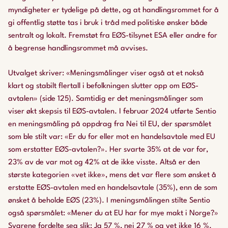
myndigheter er tydelige på dette, og at handlingsrommet for å
gi offentlig støtte tas i bruk i tråd med politiske ønsker både
sentralt og lokalt. Fremstøt fra EØS-tilsynet ESA eller andre for
å begrense handlingsrommet må avvises.
Utvalget skriver: «Meningsmålinger viser også at et nokså
klart og stabilt flertall i befolkningen slutter opp om EØS-
avtalen» (side 125). Samtidig er det meningsmålinger som
viser økt skepsis til EØS-avtalen. I februar 2024 utførte Sentio
en meningsmåling på oppdrag fra Nei til EU, der spørsmålet
som ble stilt var: «Er du for eller mot en handelsavtale med EU
som erstatter EØS-avtalen?». Her svarte 35% at de var for,
23% av de var mot og 42% at de ikke visste. Altså er den
største kategorien «vet ikke», mens det var flere som ønsket å
erstatte EØS-avtalen med en handelsavtale (35%), enn de som
ønsket å beholde EØS (23%). I meningsmålingen stilte Sentio
også spørsmålet: «Mener du at EU har for mye makt i Norge?»
Svarene fordelte seg slik: Ja 57 %, nei 27 % og vet ikke 16 %.