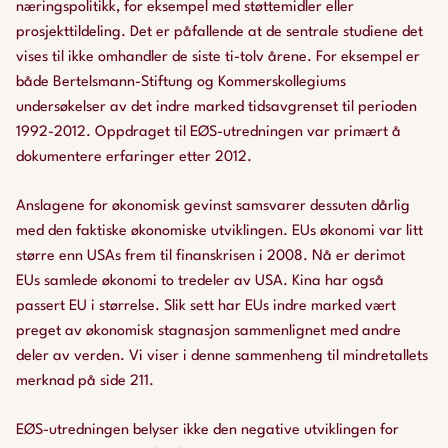
næringspolitikk, for eksempel med støttemidler eller
prosjekttildeling. Det er påfallende at de sentrale studiene det
vises til ikke omhandler de siste ti-tolv årene. For eksempel er
både Bertelsmann-Stiftung og Kommerskollegiums
undersøkelser av det indre marked tidsavgrenset til perioden
1992-2012. Oppdraget til EØS-utredningen var primært å
dokumentere erfaringer etter 2012.
Anslagene for økonomisk gevinst samsvarer dessuten dårlig
med den faktiske økonomiske utviklingen. EUs økonomi var litt
større enn USAs frem til finanskrisen i 2008. Nå er derimot
EUs samlede økonomi to tredeler av USA. Kina har også
passert EU i størrelse. Slik sett har EUs indre marked vært
preget av økonomisk stagnasjon sammenlignet med andre
deler av verden. Vi viser i denne sammenheng til mindretallets
merknad på side 211.
EØS-utredningen belyser ikke den negative utviklingen for