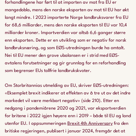
forhandlingene har ført til at importen av mat fra EU er
mangedobla, mens den norske eksporten av mat til EU har økt
langt mindre. I 2023 importerte Norge landbruksvarer fra EU
for 68,6 milliarder, mens den norske eksporten til EU var 10,4
milliarder kroner. Importverdien var altså 6,6 ganger større
enn eksporten. Dette er en utvikling som er negativ for norsk
landbruksnæring, og som EØS-utredningen burde ha omtalt.
Nei til EU mener den grove ubalansen er i strid med EØS-
avtalens forutsetninger og gir grunnlag for en reforhandling
som begrenser EUs tollfrie landbrukskvoter.
Om Storbritannias utmelding av EU, skriver EØS-utredningen:
«Eksemplet brexit indikerer at effekten av å tre ut av det indre
markedet vil være merkbart negativ» (side 210). Etter en
nedgang i pandemiårene 2020 og 2021, var eksportverdien
for britene i 2022 igjen høyere enn i 2019 – både til EU og land
utenfor EU. I oppsummeringen
Brexit 4th Anniversary
fra den
britiske regjeringen, publisert i januar 2024, fremgår det at