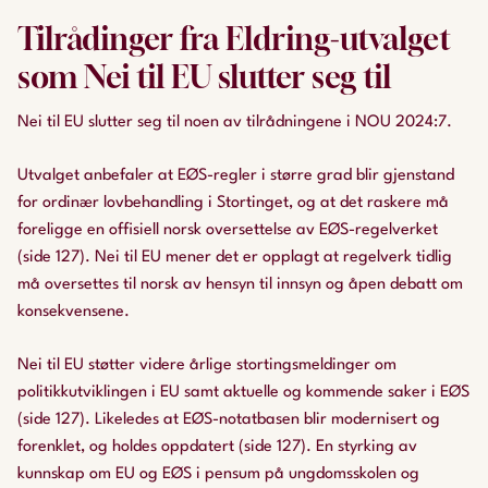
Tilrådinger fra Eldring-utvalget
som Nei til EU slutter seg til
Nei til EU slutter seg til noen av tilrådningene i NOU 2024:7.
Utvalget anbefaler at EØS-regler i større grad blir gjenstand
for ordinær lovbehandling i Stortinget, og at det raskere må
foreligge en offisiell norsk oversettelse av EØS-regelverket
(side 127). Nei til EU mener det er opplagt at regelverk tidlig
må oversettes til norsk av hensyn til innsyn og åpen debatt om
konsekvensene.
Nei til EU støtter videre årlige stortingsmeldinger om
politikkutviklingen i EU samt aktuelle og kommende saker i EØS
(side 127). Likeledes at EØS-notatbasen blir modernisert og
forenklet, og holdes oppdatert (side 127). En styrking av
kunnskap om EU og EØS i pensum på ungdomsskolen og