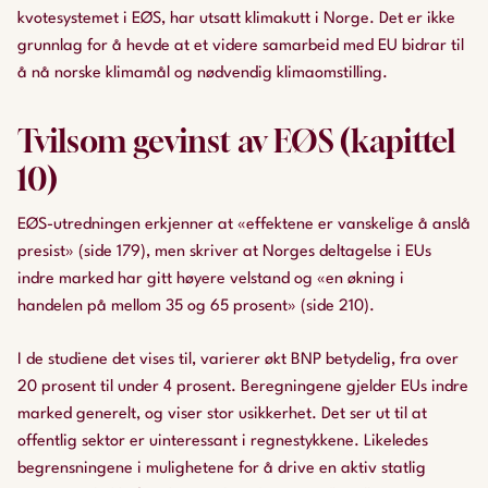
kvotesystemet i EØS, har utsatt klimakutt i Norge. Det er ikke
grunnlag for å hevde at et videre samarbeid med EU bidrar til
å nå norske klimamål og nødvendig klimaomstilling.
Tvilsom gevinst av EØS (kapittel
10)
EØS-utredningen erkjenner at «effektene er vanskelige å anslå
presist» (side 179), men skriver at Norges deltagelse i EUs
indre marked har gitt høyere velstand og «en økning i
handelen på mellom 35 og 65 prosent» (side 210).
I de studiene det vises til, varierer økt BNP betydelig, fra over
20 prosent til under 4 prosent. Beregningene gjelder EUs indre
marked generelt, og viser stor usikkerhet. Det ser ut til at
offentlig sektor er uinteressant i regnestykkene. Likeledes
begrensningene i mulighetene for å drive en aktiv statlig