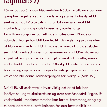
kapittel 5-7)
I år er det 30 år siden EØS-avtalen trådte i kraft, og siden den
gang har regelverket blitt bredere og større. Folkestyret blir
svekket av at EØS-avtalen bit for bit overfører makt til
markedet, multinasjonale konserner, uavhengige
forvaltningsorganer og rettslige institusjoner i Norge og i
utlandet. Norge har blitt bundet til EUs regler og praksis uten
at Norge er medlem i EU. Utvalget skriver: «Utvalget slutter
seg til 2012-utredningens oppsummering av EØS-avtalen som
et politisk kompromiss som har gitt overskudd i nytte, men et
underskudd i medbestemmelse. Utvalget konstaterer at desto
bredere og dypere den europeiske integrasjonen blir, jo mer
krevende blir denne balansegangen for Norge.» (Side 16.)
Nei til EU vil understreke hvor viktig det er at folk har
innflytelse i eget lokalsamfunn og over samfunnsutviklingen. Et
underskudd i medbestemmelse kan føre til fremmedgjøring og
mindre legitimitet i befolkningen for den førte politikken.