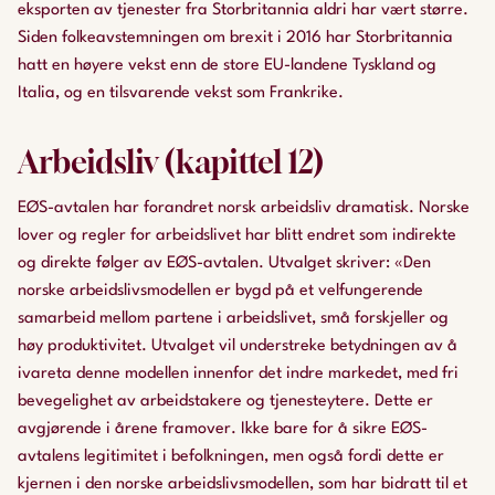
eksporten av tjenester fra Storbritannia aldri har vært større.
Siden folkeavstemningen om brexit i 2016 har Storbritannia
hatt en høyere vekst enn de store EU-landene Tyskland og
Italia, og en tilsvarende vekst som Frankrike.
Arbeidsliv (kapittel 12)
EØS-avtalen har forandret norsk arbeidsliv dramatisk. Norske
lover og regler for arbeidslivet har blitt endret som indirekte
og direkte følger av EØS-avtalen. Utvalget skriver: «Den
norske arbeidslivsmodellen er bygd på et velfungerende
samarbeid mellom partene i arbeidslivet, små forskjeller og
høy produktivitet. Utvalget vil understreke betydningen av å
ivareta denne modellen innenfor det indre markedet, med fri
bevegelighet av arbeidstakere og tjenesteytere. Dette er
avgjørende i årene framover. Ikke bare for å sikre EØS-
avtalens legitimitet i befolkningen, men også fordi dette er
kjernen i den norske arbeidslivsmodellen, som har bidratt til et