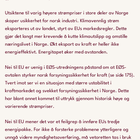
Utsiktene til varig høyere strømpriser i store deler av Norge
skaper usikkerhet for norsk industri. Klimavennlig strøm
eksporteres ut av landet, styrt av EUs markedsregler. Dette
gjør det langt mer krevende å kutte klimautslipp og omstille
næringslivet i Norge. Økt eksport av kraft er heller ikke
energieffektivt. Energitapet øker med avstanden.
Nei til EU er uenig i EØS-utredningens påstand om at EØS-
avtalen styrker norsk forsyningssikkerhet for kraft (se side 175).
Tvert imot ser vi en situasjon med større ustabilitet i
kraftmarkedet og svekket forsyningssikkerhet i Norge. Dette
har blant annet kommet til uttrykk gjennom historisk høye og
varierende strømpriser.
Nei til EU mener det var et feilgrep å innføre EUs tredje
energipakke. For ikke å forsterke problemene ytterligere og
unngå videre myndighetsoverføring, må vetoretten tas i bruk