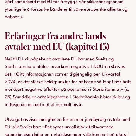
vårt samarbeid med EU for å trygge vår sikkerhet gjennom
ytterligere å forsterke båndene til våre europeiske allierte og
naboer.»
Erfaringer fra andre lands
avtaler med EU (kapittel 15)
Nei til EU vil påpeke at avtalene EU har med Sveits og
Storbritannia omtales i overkant negativt. I NOU-en skrives
det: «Gitt informasjonen som er tilgjengelig per 1. kvartal
2024, er det sterke holdepunkter for at brexit så langt har hatt
merkbart negative effekter på økonomien i Storbritannia.» (s.
25) Samtidig er arbeidsløsheten i Storbritannia historisk lav og
inflasjonen er ned mot et normalt nivå.
Utvalget avviser muligheten for en mer jevnbyrdig avtale med
EU, slik Sveits har: «Det synes urealistisk at tilsvarende
samarbeidsordning og avtaleløsninger ville kommet på plass i