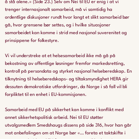
å stå alene.» (Side 23.) Selv om Nei til EU er enig i at vi
trenger internasjonalt samarbeid, må vi samtidig ha
ordentlige diskusjoner rundt hvor langt et slikt samarbeid bør
gå, hvor grensene bør settes, og i hvilke situasjoner
samarbeidet kan komme i strid med nasjonal suverenitet og
prinsippene for folkestyre.
Vi vil understreke at et helsesamarbeid ikke må gå på
bekostning av offentlige løsninger fremfor markedsretting,
kontroll på persondata og styrket nasjonal helseberedskap. En
tilknytning til helseberedskaps- og tiltaksmyndighet HERA gir
dessuten demokratiske utfordringer, da Norge i så fall vil bli
forpliktet til en enhet i EU-kommisjonen.
Samarbeid med EU på sikkerhet kan komme i konflikt med
annet sikkerhetspolitisk arbeid. Nei til EU støtter
utvalgsmedlem Smedshaugs dissens på side 316, hvor han går
mot anbefalingen om at Norge bør «… foreta et taktskifte i