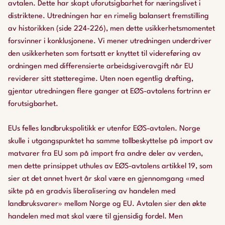
avtalen. Dette har skapt uforutsigbarhet for næringslivet i
distriktene. Utredningen har en rimelig balansert fremstilling
av historikken (side 224-226), men dette usikkerhetsmomentet
forsvinner i konklusjonene. Vi mener utredningen underdriver
den usikkerheten som fortsatt er knyttet til videreføring av
ordningen med differensierte arbeidsgiveravgift når EU
reviderer sitt støtteregime. Uten noen egentlig drøfting,
gjentar utredningen flere ganger at EØS-avtalens fortrinn er
forutsigbarhet.
EUs felles landbrukspolitikk er utenfor EØS-avtalen. Norge
skulle i utgangspunktet ha samme tollbeskyttelse på import av
matvarer fra EU som på import fra andre deler av verden,
men dette prinsippet uthules av EØS-avtalens artikkel 19, som
sier at det annet hvert år skal være en gjennomgang «med
sikte på en gradvis liberalisering av handelen med
landbruksvarer» mellom Norge og EU. Avtalen sier den økte
handelen med mat skal være til gjensidig fordel. Men