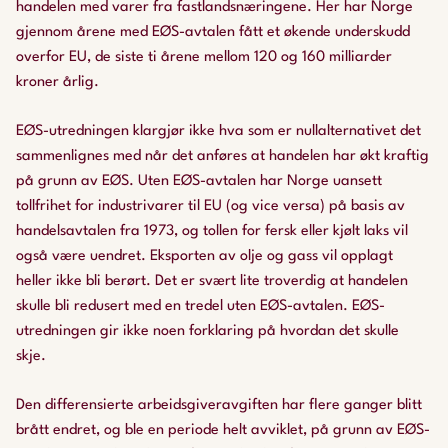
handelen med varer fra fastlandsnæringene. Her har Norge
gjennom årene med EØS-avtalen fått et økende underskudd
overfor EU, de siste ti årene mellom 120 og 160 milliarder
kroner årlig.
EØS-utredningen klargjør ikke hva som er nullalternativet det
sammenlignes med når det anføres at handelen har økt kraftig
på grunn av EØS. Uten EØS-avtalen har Norge uansett
tollfrihet for industrivarer til EU (og vice versa) på basis av
handelsavtalen fra 1973, og tollen for fersk eller kjølt laks vil
også være uendret. Eksporten av olje og gass vil opplagt
heller ikke bli berørt. Det er svært lite troverdig at handelen
skulle bli redusert med en tredel uten EØS-avtalen. EØS-
utredningen gir ikke noen forklaring på hvordan det skulle
skje.
Den differensierte arbeidsgiveravgiften har flere ganger blitt
brått endret, og ble en periode helt avviklet, på grunn av EØS-