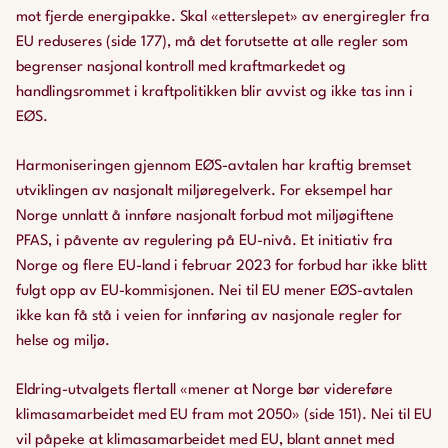
mot fjerde energipakke. Skal «etterslepet» av energiregler fra
EU reduseres (side 177), må det forutsette at alle regler som
begrenser nasjonal kontroll med kraftmarkedet og
handlingsrommet i kraftpolitikken blir avvist og ikke tas inn i
EØS.
Harmoniseringen gjennom EØS-avtalen har kraftig bremset
utviklingen av nasjonalt miljøregelverk. For eksempel har
Norge unnlatt å innføre nasjonalt forbud mot miljøgiftene
PFAS, i påvente av regulering på EU-nivå. Et initiativ fra
Norge og flere EU-land i februar 2023 for forbud har ikke blitt
fulgt opp av EU-kommisjonen. Nei til EU mener EØS-avtalen
ikke kan få stå i veien for innføring av nasjonale regler for
helse og miljø.
Eldring-utvalgets flertall «mener at Norge bør videreføre
klimasamarbeidet med EU fram mot 2050» (side 151). Nei til EU
vil påpeke at klimasamarbeidet med EU, blant annet med