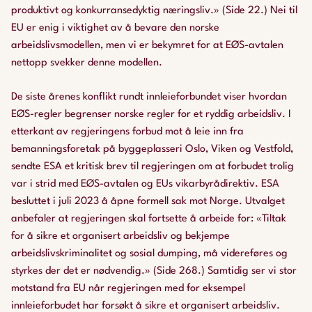
produktivt og konkurransedyktig næringsliv.» (Side 22.) Nei til
EU er enig i viktighet av å bevare den norske
arbeidslivsmodellen, men vi er bekymret for at EØS-avtalen
nettopp svekker denne modellen.
De siste årenes konflikt rundt innleieforbundet viser hvordan
EØS-regler begrenser norske regler for et ryddig arbeidsliv. I
etterkant av regjeringens forbud mot å leie inn fra
bemanningsforetak på byggeplasseri Oslo, Viken og Vestfold,
sendte ESA et kritisk brev til regjeringen om at forbudet trolig
var i strid med EØS-avtalen og EUs vikarbyrådirektiv. ESA
besluttet i juli 2023 å åpne formell sak mot Norge. Utvalget
anbefaler at regjeringen skal fortsette å arbeide for: «Tiltak
for å sikre et organisert arbeidsliv og bekjempe
arbeidslivskriminalitet og sosial dumping, må videreføres og
styrkes der det er nødvendig.» (Side 268.) Samtidig ser vi stor
motstand fra EU når regjeringen med for eksempel
innleieforbudet har forsøkt å sikre et organisert arbeidsliv.