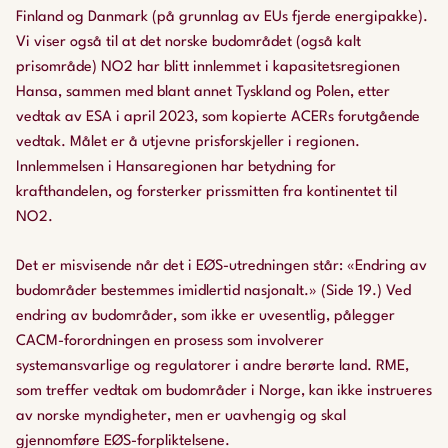
Finland og Danmark (på grunnlag av EUs fjerde energipakke).
Vi viser også til at det norske budområdet (også kalt
prisområde) NO2 har blitt innlemmet i kapasitetsregionen
Hansa, sammen med blant annet Tyskland og Polen, etter
vedtak av ESA i april 2023, som kopierte ACERs forutgående
vedtak. Målet er å utjevne prisforskjeller i regionen.
Innlemmelsen i Hansaregionen har betydning for
krafthandelen, og forsterker prissmitten fra kontinentet til
NO2.
Det er misvisende når det i EØS-utredningen står: «Endring av
budområder bestemmes imidlertid nasjonalt.» (Side 19.) Ved
endring av budområder, som ikke er uvesentlig, pålegger
CACM-forordningen en prosess som involverer
systemansvarlige og regulatorer i andre berørte land. RME,
som treffer vedtak om budområder i Norge, kan ikke instrueres
av norske myndigheter, men er uavhengig og skal
gjennomføre EØS-forpliktelsene.