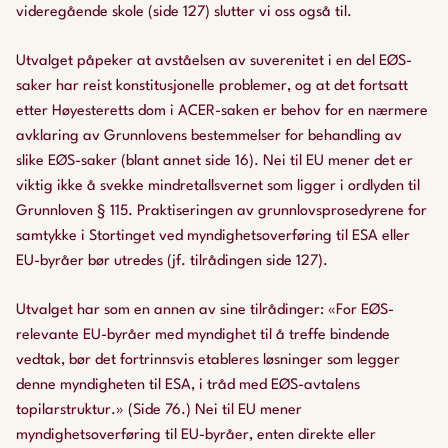
videregående skole (side 127) slutter vi oss også til.
Utvalget påpeker at avståelsen av suverenitet i en del EØS-
saker har reist konstitusjonelle problemer, og at det fortsatt
etter Høyesteretts dom i ACER-saken er behov for en nærmere
avklaring av Grunnlovens bestemmelser for behandling av
slike EØS-saker (blant annet side 16). Nei til EU mener det er
viktig ikke å svekke mindretallsvernet som ligger i ordlyden til
Grunnloven § 115. Praktiseringen av grunnlovsprosedyrene for
samtykke i Stortinget ved myndighetsoverføring til ESA eller
EU-byråer bør utredes (jf. tilrådingen side 127).
Utvalget har som en annen av sine tilrådinger: «For EØS-
relevante EU-byråer med myndighet til å treffe bindende
vedtak, bør det fortrinnsvis etableres løsninger som legger
denne myndigheten til ESA, i tråd med EØS-avtalens
topilarstruktur.» (Side 76.) Nei til EU mener
myndighetsoverføring til EU-byråer, enten direkte eller