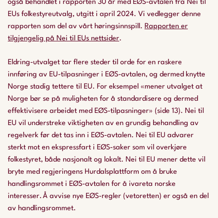
også behandlet i rapporten
30 år med EØS-avtalen
fra Nei til
EUs folkestyreutvalg, utgitt i april 2024. Vi vedlegger denne
rapporten som del av vårt høringsinnspill.
Rapporten er
tilgjengelig på Nei til EUs nettsider
.
Eldring-utvalget tar flere steder til orde for en raskere
innføring av EU-tilpasninger i EØS-avtalen, og dermed knytte
Norge stadig tettere til EU. For eksempel «mener utvalget at
Norge bør se på muligheten for å standardisere og dermed
effektivisere arbeidet med EØS-tilpasninger» (side 13). Nei til
EU vil understreke viktigheten av en grundig behandling av
regelverk før det tas inn i EØS-avtalen. Nei til EU advarer
sterkt mot en ekspressfart i EØS-saker som vil overkjøre
folkestyret, både nasjonalt og lokalt. Nei til EU mener dette vil
bryte med regjeringens Hurdalsplattform om å bruke
handlingsrommet i EØS-avtalen for å ivareta norske
interesser. Å avvise nye EØS-regler (vetoretten) er også en del
av handlingsrommet.