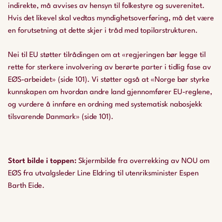
indirekte, må avvises av hensyn til folkestyre og suverenitet.
Hvis det likevel skal vedtas myndighetsoverføring, må det være
en forutsetning at dette skjer i tråd med topilarstrukturen.
Nei til EU støtter tilrådingen om at «regjeringen bør legge til
rette for sterkere involvering av berørte parter i tidlig fase av
EØS-arbeidet» (side 101). Vi støtter også at «Norge bør styrke
kunnskapen om hvordan andre land gjennomfører EU-reglene,
og vurdere å innføre en ordning med systematisk nabosjekk
tilsvarende Danmark» (side 101).
Stort bilde i toppen
:
Skjermbilde fra overrekking av NOU om
EØS fra utvalgsleder Line Eldring til utenriksminister Espen
Barth Eide.