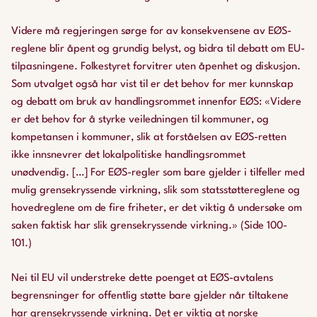
Videre må regjeringen sørge for av konsekvensene av EØS-
reglene blir åpent og grundig belyst, og bidra til debatt om EU-
tilpasningene. Folkestyret forvitrer uten åpenhet og diskusjon.
Som utvalget også har vist til er det behov for mer kunnskap
og debatt om bruk av handlingsrommet innenfor EØS: «Videre
er det behov for å styrke veiledningen til kommuner, og
kompetansen i kommuner, slik at forståelsen av EØS-retten
ikke innsnevrer det lokalpolitiske handlingsrommet
unødvendig. […] For EØS-regler som bare gjelder i tilfeller med
mulig grensekryssende virkning, slik som statsstøttereglene og
hovedreglene om de fire friheter, er det viktig å undersøke om
saken faktisk har slik grensekryssende virkning.» (Side 100-
101.)
Nei til EU vil understreke dette poenget at EØS-avtalens
begrensninger for offentlig støtte bare gjelder når tiltakene
har grensekryssende virkning. Det er viktig at norske