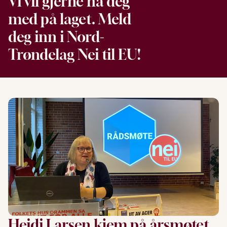
Vi vil gjerne ha deg
med på laget. Meld
deg inn i Nord-
Trøndelag Nei til EU!
Heidi Larsen kjem på årsmøtet