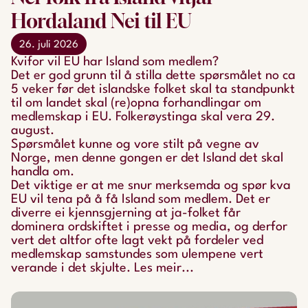
Hordaland Nei til EU
26. juli 2026
Kvifor vil EU har Island som medlem?
Det er god grunn til å stilla dette spørsmålet no ca
5 veker før det islandske folket skal ta standpunkt
til om landet skal (re)opna forhandlingar om
medlemskap i EU. Folkerøystinga skal vera 29.
august.
Spørsmålet kunne og vore stilt på vegne av
Norge, men denne gongen er det Island det skal
handla om.
Det viktige er at me snur merksemda og spør kva
EU vil tena på å få Island som medlem. Det er
diverre ei kjennsgjerning at ja-folket får
dominera ordskiftet i presse og media, og derfor
vert det altfor ofte lagt vekt på fordeler ved
medlemskap samstundes som ulempene vert
verande i det skjulte. Les meir...