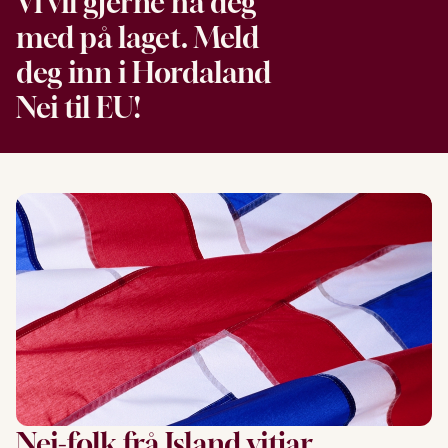
Vi vil gjerne ha deg
med på laget. Meld
deg inn i Hordaland
Nei til EU!
Nei-folk frå Island vitjar