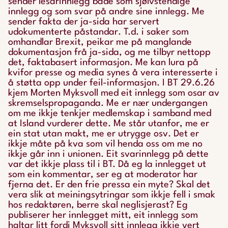
sender lesarinnlegg både som sjølvstendige
innlegg og som svar på andre sine innlegg. Me
sender fakta der ja-sida har servert
udokumenterte påstandar. T.d. i saker som
omhandlar Brexit, peikar me på manglande
dokumentasjon frå ja-sida, og me tilbyr nettopp
det, faktabasert informasjon. Me kan lura på
kvifor presse og media synes å vera interesserte i
å støtta opp under feil-informasjon. I BT 29.6.26
kjem Morten Myksvoll med eit innlegg som osar av
skremselspropaganda. Me er nær undergangen
om me ikkje tenkjer medlemskap i samband med
at Island vurderer dette. Me står utanfor, me er
ein stat utan makt, me er utrygge osv. Det er
ikkje måte på kva som vil henda oss om me no
ikkje går inn i unionen. Eit svarinnlegg på dette
var det ikkje plass til i BT. Då eg la innlegget ut
som ein kommentar, ser eg at moderator har
fjerna det. Er den frie pressa ein myte? Skal det
vera slik at meiningsytringar som ikkje fell i smak
hos redaktøren, berre skal neglisjerast? Eg
publiserer her innlegget mitt, eit innlegg som
haltar litt fordi Myksvoll sitt innlegg ikkje vert