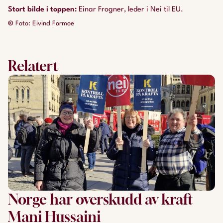
Stort bilde i toppen
:
Einar Frogner, leder i Nei til EU.
©
Foto: Eivind Formoe
Relatert
Norge har overskudd av kraft
Mani Hussaini