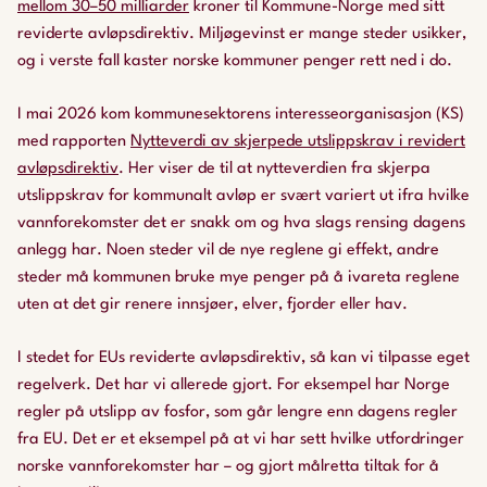
mellom 30–50 milliarder
kroner til Kommune-Norge med sitt
reviderte avløpsdirektiv. Miljøgevinst er mange steder usikker,
og i verste fall kaster norske kommuner penger rett ned i do.
I mai 2026 kom kommunesektorens interesseorganisasjon (KS)
med rapporten
Nytteverdi av skjerpede utslippskrav i revidert
avløpsdirektiv
. Her viser de til at nytteverdien fra skjerpa
utslippskrav for kommunalt avløp er svært variert ut ifra hvilke
vannforekomster det er snakk om og hva slags rensing dagens
anlegg har. Noen steder vil de nye reglene gi effekt, andre
steder må kommunen bruke mye penger på å ivareta reglene
uten at det gir renere innsjøer, elver, fjorder eller hav.
I stedet for EUs reviderte avløpsdirektiv, så kan vi tilpasse eget
regelverk. Det har vi allerede gjort. For eksempel har Norge
regler på utslipp av fosfor, som går lengre enn dagens regler
fra EU. Det er et eksempel på at vi har sett hvilke utfordringer
norske vannforekomster har – og gjort målretta tiltak for å