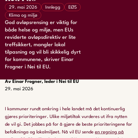
29. mai 2026
Innlegg
EØS
Klima og miljø
God avløpsrensing er viktig for
både helse og miljø, men EUs
reviderte avløpsdirektiv er lite
treffsikkert, mangler lokal
tilpasning og vil bli skikkelig dyrt
for kommunene, skriver Einar
Frogner i Nei til EU.
Av Einar Frogner, leder i Nei til EU
29. mai 2026
I kommuner rundt omkring i hele landet må det kontinuerlig
gjøres prioriteringer. Ulike miljøtiltak vurderes ut ifra nytten
de vil gi. Det jobbes på for å gjøre de beste prioriteringene for
befolkninga og lokalmiljøet. Nå vil EU sende
en regning på