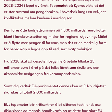
2028-2034 i løpet av året. Toppmøtet på Kypros viste at det
er stor avstand om pengebruken, i hovedsak langs en velkjent
konfliktakse mellom landene i nord og sør.
Den foreslåtte budsjettrammen på 1 800 milliarder euro kutter
blant i landbruksstøtten og midler for regional utjevning. Målet
er å flytte mer penger til forsvar, men det er en merkelig form
for beredskap å legge opp til redusert matproduksjon.
Fra 2028 skal EU dessuten begynne å betale tilbake 25
milliarder euro i året på det felles lånet som skulle snu den
økonomiske nedgangen fra koronapandemien.
Samtidig vedtok EU-parlamentet denne uken at EU-budsjettet
skal økes til totalt 2 000 milliarder.
EUs toppmøter blir kritisert for å bli sittende fast i endeløse
diskusjoner og mangle handlekraft, og at dette har gjort EU