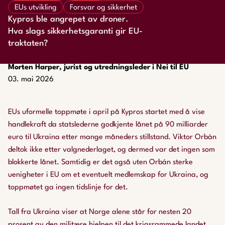
EUs utvikling
Forsvar og sikkerhet
Kypros ble angrepet av droner.
Hva slags sikkerhetsgaranti gir EU-
traktaten?
Morten Harper, jurist og utredningsleder i Nei til EU
03. mai 2026
EUs uformelle toppmøte i april på Kypros startet med å vise
handlekraft da statslederne godkjente lånet på 90 milliarder
euro til Ukraina etter mange måneders stillstand. Viktor Orbán
deltok ikke etter valgnederlaget, og dermed var det ingen som
blokkerte lånet. Samtidig er det også uten Orbán sterke
uenigheter i EU om et eventuelt medlemskap for Ukraina, og
toppmøtet ga ingen tidslinje for det.
Tall fra Ukraina viser at Norge alene står for nesten 20
prosent av den militære hjelpen til det krigsrammede landet.