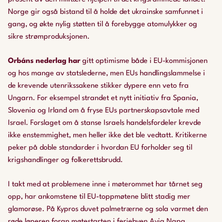
Norge gir også bistand til å holde det ukrainske samfunnet i
gang, og økte nylig støtten til å forebygge atomulykker og
sikre strømproduksjonen.
Orbáns nederlag har
gitt optimisme både i EU-kommisjonen
og hos mange av statslederne, men EUs handlingslammelse i
de krevende utenrikssakene stikker dypere enn veto fra
Ungarn. For eksempel strandet et nytt initiativ fra Spania,
Slovenia og Irland om å fryse EUs partnerskapsavtale med
Israel. Forslaget om å stanse Israels handelsfordeler krevde
ikke enstemmighet, men heller ikke det ble vedtatt. Kritikerne
peker på doble standarder i hvordan EU forholder seg til
krigshandlinger og folkerettsbrudd.
I takt med at problemene inne i møterommet har tårnet seg
opp, har ankomstene til EU-toppmøtene blitt stadig mer
glamorøse. På Kypros duvet palmetrærne og sola varmet den
røde løperen foran møtestarten i feriebyen Ayia Napa.