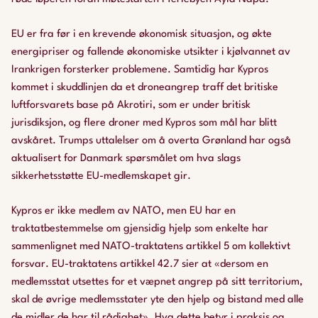
EU er fra før i en krevende økonomisk situasjon, og økte
energipriser og fallende økonomiske utsikter i kjølvannet av
Irankrigen forsterker problemene. Samtidig har Kypros
kommet i skuddlinjen da et droneangrep traff det britiske
luftforsvarets base på Akrotiri, som er under britisk
jurisdiksjon, og flere droner med Kypros som mål har blitt
avskåret. Trumps uttalelser om å overta Grønland har også
aktualisert for Danmark spørsmålet om hva slags
sikkerhetsstøtte EU-medlemskapet gir.
Kypros er ikke medlem av NATO, men EU har en
traktatbestemmelse om gjensidig hjelp som enkelte har
sammenlignet med NATO-traktatens artikkel 5 om kollektivt
forsvar. EU-traktatens artikkel 42.7 sier at «dersom en
medlemsstat utsettes for et væpnet angrep på sitt territorium,
skal de øvrige medlemsstater yte den hjelp og bistand med alle
de midler de har til rådighet». Hva dette betyr i praksis og