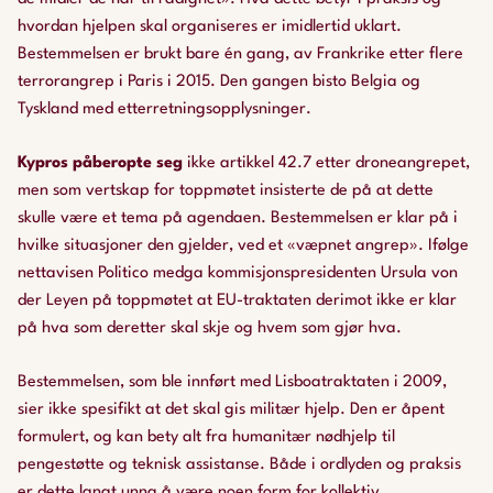
hvordan hjelpen skal organiseres er imidlertid uklart.
Bestemmelsen er brukt bare én gang, av Frankrike etter flere
terrorangrep i Paris i 2015. Den gangen bisto Belgia og
Tyskland med etterretningsopplysninger.
Kypros påberopte seg
ikke artikkel 42.7 etter droneangrepet,
men som vertskap for toppmøtet insisterte de på at dette
skulle være et tema på agendaen. Bestemmelsen er klar på i
hvilke situasjoner den gjelder, ved et «væpnet angrep». Ifølge
nettavisen Politico medga kommisjonspresidenten Ursula von
der Leyen på toppmøtet at EU-traktaten derimot ikke er klar
på hva som deretter skal skje og hvem som gjør hva.
Bestemmelsen, som ble innført med Lisboatraktaten i 2009,
sier ikke spesifikt at det skal gis militær hjelp. Den er åpent
formulert, og kan bety alt fra humanitær nødhjelp til
pengestøtte og teknisk assistanse. Både i ordlyden og praksis
er dette langt unna å være noen form for kollektiv