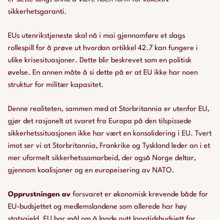
sikkerhetsgaranti.
EUs utenrikstjeneste skal nå i mai gjennomføre et slags
rollespill for å prøve ut hvordan artikkel 42.7 kan fungere i
ulike krisesituasjoner. Dette blir beskrevet som en politisk
øvelse. En annen måte å si dette på er at EU ikke har noen
struktur for militær kapasitet.
Denne realiteten, sammen med at Storbritannia er utenfor EU,
gjør det rasjonelt at svaret fra Europa på den tilspissede
sikkerhetssituasjonen ikke har vært en konsolidering i EU. Tvert
imot ser vi at Storbritannia, Frankrike og Tyskland leder an i et
mer uformelt sikkerhetssamarbeid, der også Norge deltar,
gjennom koalisjoner og en europeisering av NATO.
Opprustningen av
forsvaret er økonomisk krevende både for
EU-budsjettet og medlemslandene som allerede har høy
statsgjeld. EU har mål om å lande nytt langtidsbudsjett for