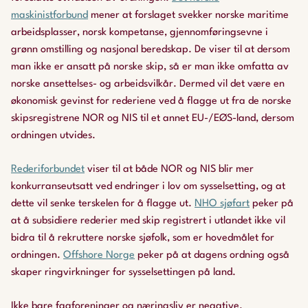
maskinistforbund
mener at forslaget svekker norske maritime
arbeidsplasser, norsk kompetanse, gjennomføringsevne i
grønn omstilling og nasjonal beredskap. De viser til at dersom
man ikke er ansatt på norske skip, så er man ikke omfatta av
norske ansettelses- og arbeidsvilkår. Dermed vil det være en
økonomisk gevinst for rederiene ved å flagge ut fra de norske
skipsregistrene NOR og NIS til et annet EU-/EØS-land, dersom
ordningen utvides.
Rederiforbundet
viser til at både NOR og NIS blir mer
konkurranseutsatt ved endringer i lov om sysselsetting, og at
dette vil senke terskelen for å flagge ut.
NHO sjøfart
peker på
at å subsidiere rederier med skip registrert i utlandet ikke vil
bidra til å rekruttere norske sjøfolk, som er hovedmålet for
ordningen.
Offshore Norge
peker på at dagens ordning også
skaper ringvirkninger for sysselsettingen på land.
Ikke bare fagforeninger og næringsliv er negative.