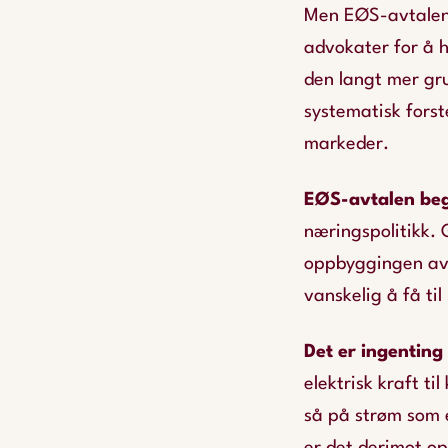
Men EØS-avtalen e
advokater for å h
den langt mer gr
systematisk forst
markeder.
EØS-avtalen be
næringspolitikk.
oppbyggingen av 
vanskelig å få ti
Det er ingenting
elektrisk kraft ti
så på strøm som e