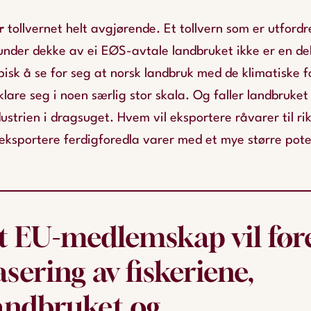
er
tollvernet helt avgjørende. Et tollvern som er utford
under dekke av ei EØS-avtale landbruket ikke er en de
pisk å se for seg at norsk landbruk med de klimatiske 
lare seg i noen særlig stor skala. Og faller landbruket 
strien i dragsuget. Hvem vil eksportere råvarer til r
 eksportere ferdigforedla varer med et mye større pote
t EU-medlemskap vil føre 
asering av fiskeriene,
andbruket og