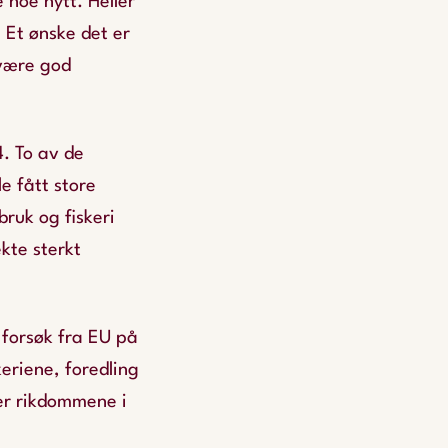
 noe nytt. Heller
 Et ønske det er
 være god
4. To av de
e fått store
ruk og fiskeri
kte sterkt
 forsøk fra EU på
keriene, foredling
ver rikdommene i