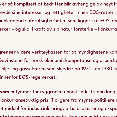
r så komplisert at bedrifter blir avhengige av høyt k
evde sine interesser og rettigheter innen EØS-retten.
unnleggende uforutsigbarheten som ligger i at EØS-re
erker – og skal i kraft av sin natur forsterke – konkurr
grenser
videre verktøykassen for at myndighetene kan
 Gevinstene for norsk økonomi, kompetanse og arbeids
olje- og gassektoren som skjedde på 1970- og 1980-t
l innenfor EØS-regelverket.
 som
betyr mer for ryggraden i norsk industri enn langs
l konkurransedyktig pris. Tidligere framsynte politikere
t middel for industrialisering, arbeidsplasser og eksp