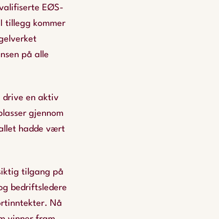
valifiserte EØS-
 I tillegg kommer
gelverket
ansen på alle
 drive en aktiv
plasser gjennom
allet hadde vært
iktig tilgang på
 og bedriftsledere
ortinntekter. Nå