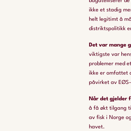
bagatelliserer de
ikke et stadig me
helt legitimt å m
distriktspolitikk 
Det var mange 
viktigste var hen
problemer med et
ikke er omfattet 
påvirket av EØS-
Når det gjelder f
å få økt tilgang t
av fisk i Norge o
havet.