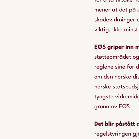
for å ta tilbake 
mener at det på 
skadevirkninger a
viktig, ikke minst
EØS griper inn 
støtteområdet og
reglene sine for 
om den norske dist
norske statsbudsj
tyngste virkemidd
grunn av EØS.
Det blir påstått 
regelstyringen gj