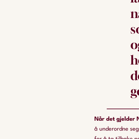
n
s
o
h
d
g
Når det gjelder
å underordne seg 