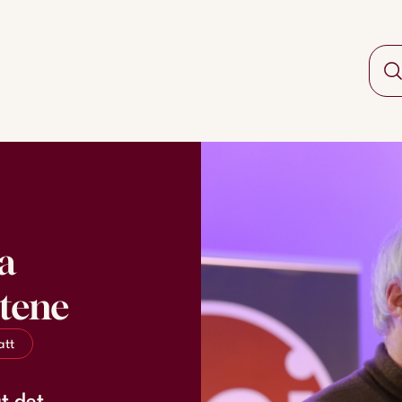
a
ktene
att