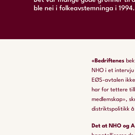
Det var mange gode grunner til a
ble nei i folkeavstemninga i 1994.
«Bedriftenes
beky
NHO i et intervj
EØS-avtalen ikke 
har for tettere t
medlemskap», skri
distriktspolitikk
Det at NHO og A