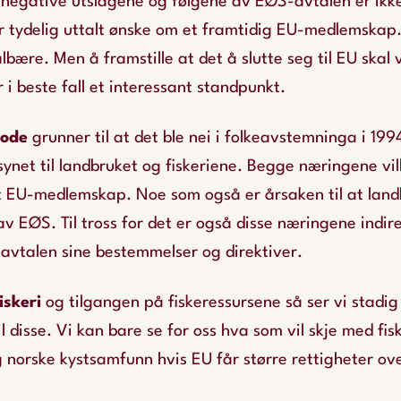
 negative utslagene og følgene av EØS-avtalen er ikke
r tydelig uttalt ønske om et framtidig EU-medlemskap.
ålbære. Men å framstille at det å slutte seg til EU skal
er i beste fall et interessant standpunkt.
gode
grunner til at det ble nei i folkeavstemninga i 199
synet til landbruket og fiskeriene. Begge næringene vill
 EU-medlemskap. Noe som også er årsaken til at landb
av EØS. Til tross for det er også disse næringene indire
avtalen sine bestemmelser og direktiver.
iskeri
og tilgangen på fiskeressursene så ser vi stadig
il disse. Vi kan bare se for oss hva som vil skje med fis
g norske kystsamfunn hvis EU får større rettigheter o