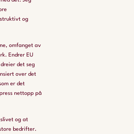
 med det. Jeg
ore
struktivt og
lene, omfanget av
rk. Endrer EU
 dreier det seg
ansiert over det
 som er det
 press nettopp på
slivet og at
tore bedrifter.