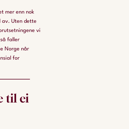
ret mer enn nok
l av. Uten dette
forutsetningene vi
så faller
ike Norge når
nsial for
til ei