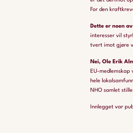
er det derimot o
For den kraftkreve
Dette er noen a
interesser vil sty
tvert imot gjøre 
Nei, Ole Erik Al
EU-medlemskap vil
hele lokalsamfun
NHO samlet stille
Innlegget var pub