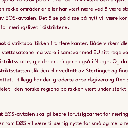
nasjonal kontroll på områder der vi vil være bedre tjent
en rekke områder er eller har vært nære ved å være st
v EØS-avtalen. Det å se på disse på nytt vil være kon
 for næringslivet i distriktene.
mot
distriktspolitikken fra flere kanter. Både virkemid
 støttesatsene må være i samsvar med EU sitt regelve
distriktsstøtte, gjelder endringene også i Norge. Og da
riktsstøtten slik den blir vedtatt av Stortinget og fin
ettet. I tillegg har den graderte arbeidsgiveravgiften
elet i den norske regionalpolitikken vært under sterkt
at
EØS-avtalen skal gi bedre forutsigbarhet for næring
ennom EØS vil være til særlig nytte for små og melloms