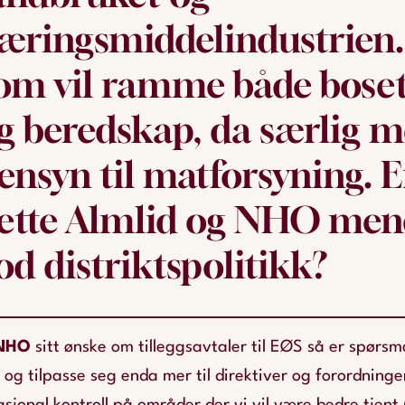
æringsmiddelindustrien
om vil ramme både boset
g beredskap, da særlig 
ensyn til matforsyning. E
ette Almlid og NHO men
od distriktspolitikk?
 NHO
sitt ønske om tilleggsavtaler til EØS så er spørsm
og tilpasse seg enda mer til direktiver og forordninger