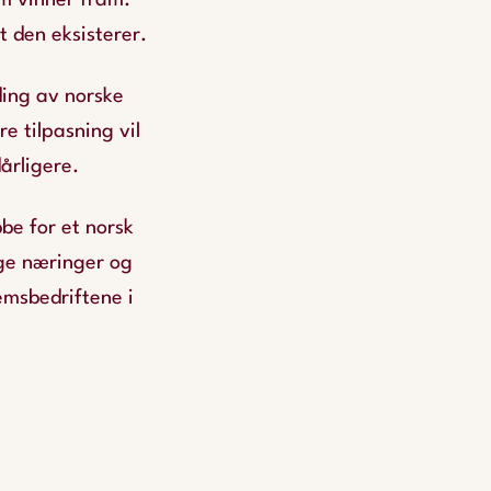
m vinner fram.
t den eksisterer.
ing av norske
re tilpasning vil
årligere.
be for et norsk
ige næringer og
msbedriftene i