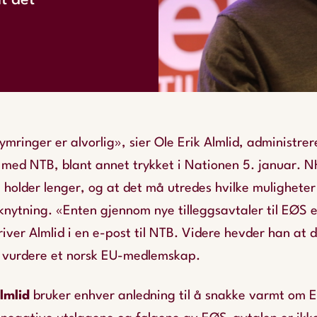
t det
mringer er alvorlig», sier Ole Erik Almlid, administrer
u med NTB, blant annet trykket i Nationen 5. januar. 
holder lenger, og at det må utredes hvilke muligheter
ilknytning. «Enten gjennom nye tilleggsavtaler til EØS e
ver Almlid i en e-post til NTB. Videre hevder han at d
 å vurdere et norsk EU-medlemskap.
lmlid
bruker enhver anledning til å snakke varmt om 