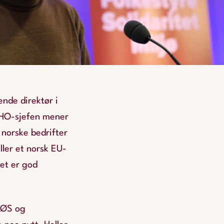
ende direktør i
NHO-sjefen mener
 norske bedrifter
ller et norsk EU-
et er god
EØS og