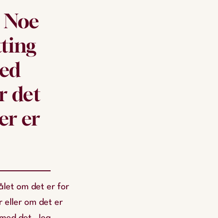
. Noe
ting
med
r det
er er
ålet om det er for
 eller om det er