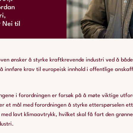
ordan
ri,
 Nei til
oven ønsker å styrke kraftkrevende industri ved å både
å innføre krav til europeisk innhold i offentlige anskaf
ngene i forordningen er forsøk på å møte viktige utford
er et mål med forordningen å styrke etterspørselen ett
 med lavt klimaavtrykk, hvilket skal få fart den grønne
ustri.