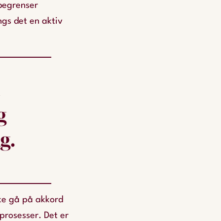
 begrenser
ngs det en aktiv
t
g
g.
kke gå på akkord
prosesser. Det er