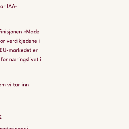
tar IAA-
finisjonen «Made
for verdikjedene i
. EU-markedet er
for næringslivet i
m vi tar inn
k