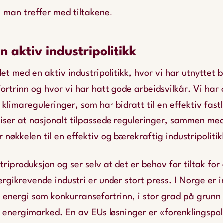
 man treffer med tiltakene.
n aktiv industripolitikk
t med en aktiv industripolitikk, hvor vi har utnyttet b
rtrinn og hvor vi har hatt gode arbeidsvilkår. Vi har 
 klimareguleringer, som har bidratt til en effektiv fast
iser at nasjonalt tilpassede reguleringer, sammen med
er nøkkelen til en effektiv og bærekraftig industripolitik
riproduksjon og ser selv at det er behov for tiltak for 
ergikrevende industri er under stort press. I Norge er i
g energi som konkurransefortrinn, i stor grad på grun
Us energimarked. En av EUs løsninger er «forenklingspol