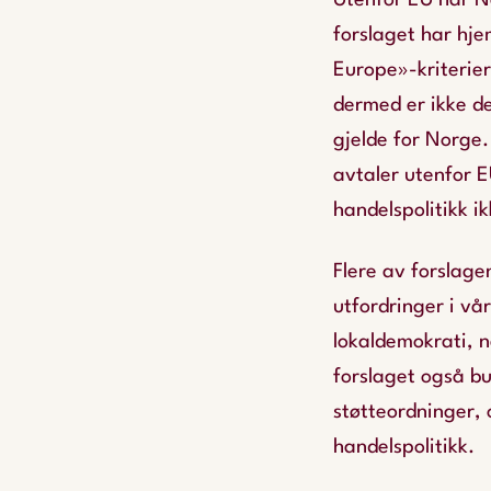
Utenfor EU har No
forslaget har hje
Europe»-kriterier
dermed er ikke d
gjelde for Norge.
avtaler utenfor E
handelspolitikk 
Flere av forslage
utfordringer i vå
lokaldemokrati, 
forslaget også bu
støtteordninger, 
handelspolitikk.