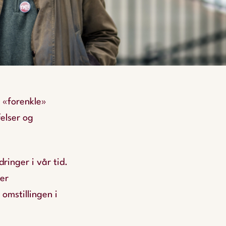
 «forenkle»
felser og
ringer i vår tid.
er
 omstillingen i