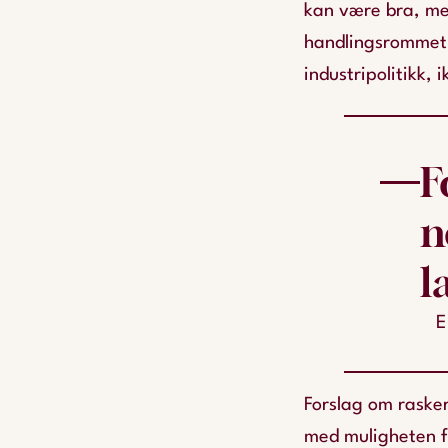
kan være bra, men
handlingsrommet f
industripolitikk,
F
n
l
E
Forslag om rasker
med muligheten fo