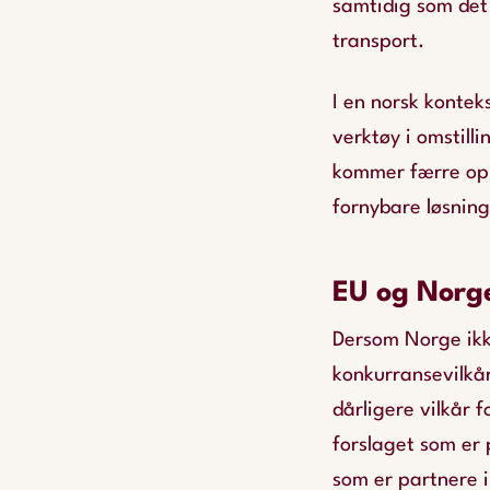
samtidig som det 
transport.
I en norsk kontek
verktøy i omstill
kommer færre opp
fornybare løsning
EU og Norge
Dersom Norge ikke
konkurransevilkår
dårligere vilkår 
forslaget som er 
som er partnere i