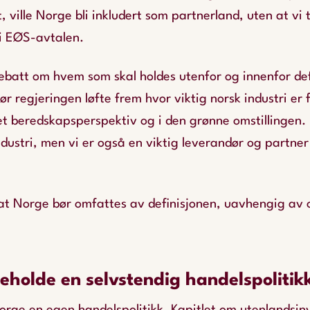
, ville Norge bli inkludert som partnerland, uten at vi 
 i EØS-avtalen.
debatt om hvem som skal holdes utenfor og innenfor de
ør regjeringen løfte frem hvor viktig norsk industri er 
 et beredskapsperspektiv og i den grønne omstillingen
ndustri, men vi er også en viktig leverandør og partner 
at Norge bør omfattes av definisjonen, uavhengig av o
holde en selvstendig handelspolitik