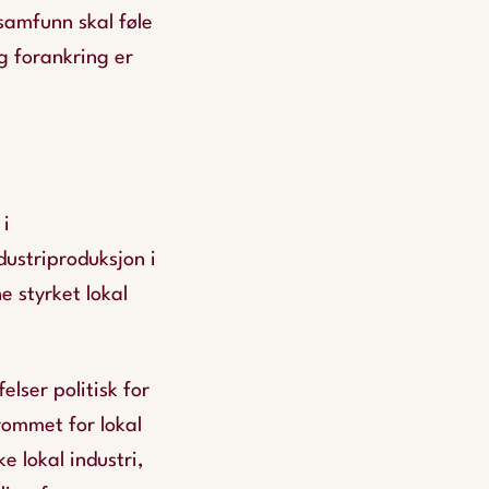
samfunn skal føle
g forankring er
 i
dustriproduksjon i
 styrket lokal
elser politisk for
ommet for lokal
e lokal industri,