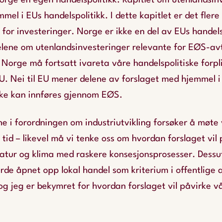
rge en egen handelspolitikk. Kapitlet om utenlandsinv
mmel i EUs handelspolitikk. I dette kapitlet er det fler
 for investeringer. Norge er ikke en del av EUs handels
elene om utenlandsinvesteringer relevante for EØS-avt
 Norge må fortsatt ivareta våre handelspolitiske forpl
U. Nei til EU mener delene av forslaget med hjemmel i
ikke kan innføres gjennom EØS.
ne i forordningen om industriutvikling forsøker å møte 
r tid – likevel må vi tenke oss om hvordan forslaget vil
natur og klima med raskere konsesjonsprosesser. Dessu
rde åpnet opp lokal handel som kriterium i offentlige 
og jeg er bekymret for hvordan forslaget vil påvirke v