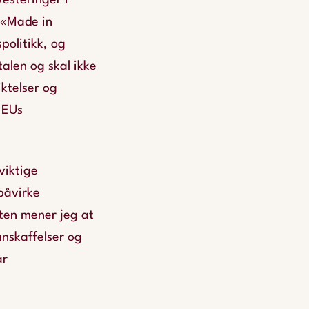
esteringer i
e «Made in
politikk, og
alen og skal ikke
iktelser og
 EUs
viktige
 påvirke
ten mener jeg at
anskaffelser og
år