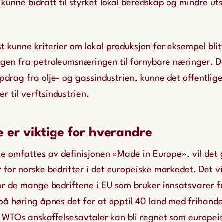
kunne bidratt til styrket lokal beredskap og mindre uts
st kunne kriterier om lokal produksjon for eksempel blit
ingen fra petroleumsnæringen til fornybare næringer. 
drag fra olje- og gassindustrien, kunne det offentlig
er til verftsindustrien.
 er viktige for hverandre
 omfattes av definisjonen «Made in Europe», vil det g
 for norske bedrifter i det europeiske markedet. Det v
for de mange bedriftene i EU som bruker innsatsvarer f
på høring åpnes det for at opptil 40 land med frihandel
 WTOs anskaffelsesavtaler kan bli regnet som europeisk