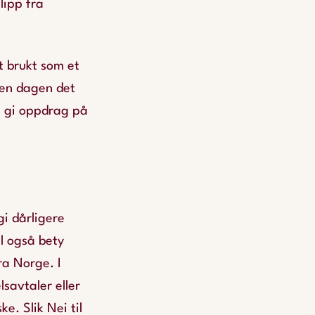
lipp fra
t brukt som et
Den dagen det
e gi oppdrag på
i dårligere
il også bety
ra Norge. I
savtaler eller
e. Slik Nei til