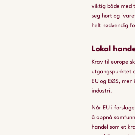
viktig både med 
seg hørt og ivare
helt nødvendig fo
Lokal hande
Krav til europeisk
utgangspunktet et
EU og EØS, men i 
industri.
Når EU i forslaget
å oppnå samfunns
handel som et krav