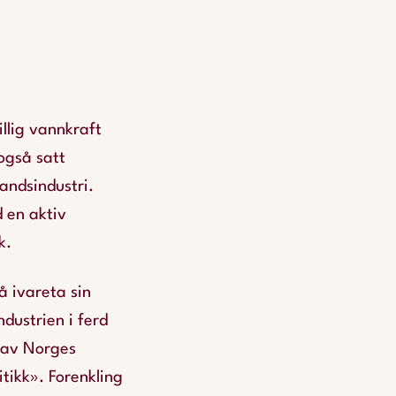
illig vannkraft
også satt
landsindustri.
 en aktiv
k.
å ivareta sin
ndustrien i ferd
n av Norges
itikk». Forenkling