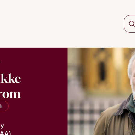
ikke
srom
kk
ny
IAA).