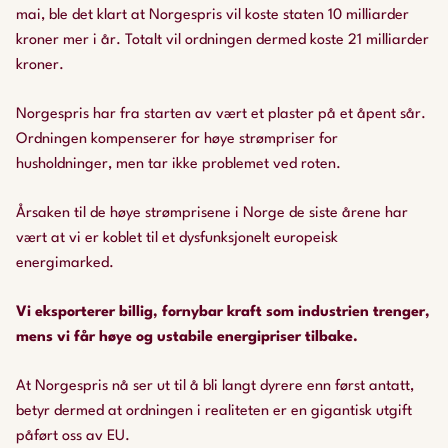
mai, ble det klart at Norgespris vil koste staten 10 milliarder
kroner mer i år. Totalt vil ordningen dermed koste 21 milliarder
kroner.
Norgespris har fra starten av vært et plaster på et åpent sår.
Ordningen kompenserer for høye strømpriser for
husholdninger, men tar ikke problemet ved roten.
Årsaken til de høye strømprisene i Norge de siste årene har
vært at vi er koblet til et dysfunksjonelt europeisk
energimarked.
Vi eksporterer billig, fornybar kraft som industrien trenger,
mens vi får høye og ustabile energipriser tilbake.
At Norgespris nå ser ut til å bli langt dyrere enn først antatt,
betyr dermed at ordningen i realiteten er en gigantisk utgift
påført oss av EU.