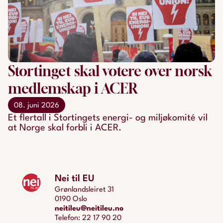
Stortinget skal votere over norsk
medlemskap i ACER
08. juni 2026
Et flertall i Stortingets energi- og miljøkomité vil
at Norge skal forbli i ACER.
Nei til EU
Grønlandsleiret 31
0190 Oslo
neitileu@neitileu.no
Telefon: 22 17 90 20