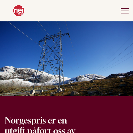
Norgespris er en
utgift påført oss av