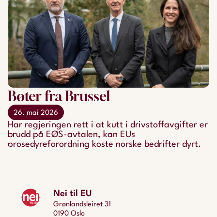
Bøter fra Brussel
26. mai 2026
Har regjeringen rett i at kutt i drivstoffavgifter er
brudd på EØS-avtalen, kan EUs
prosedyreforordning koste norske bedrifter dyrt.
Nei til EU
Grønlandsleiret 31
0190 Oslo