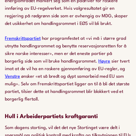
energiområdet markert seg som en pådriver for raskere
innføring av EU-regelverket. Hvis valgresultatet gir en
regjering på rødgrønn side som er avhengig av MDG, skaper
det usikkerhet om handlingsrommet i EØS vil bli brukt.
Fremskrittspartiet
har programfestet at «vi må i større grad
utnytte handlingsrommet og benytte reservasjonsretten for å
sikre norske interesser», men er det eneste partier på
borgerlig side som vil bruke handlingsrommet.
Høyre
sier tvert
imot at de vil ha en raskere gjennomføring av EU-regler, og
Venstre
ønsker «et så bredt og dypt samarbeid med EU som
mulig». Selv om Fremskrittspartiet ligger an til å bli det største
partiet, tilsier dette at handlingsrommet blir blokkert ved et
borgerlig flertall.
Hull i Arbeiderpartiets kraftgaranti
Som dagens storting, vil det det nye Stortinget være delt i
spørsmål om politisk kontroll med krafta og tilknytningen til EUs