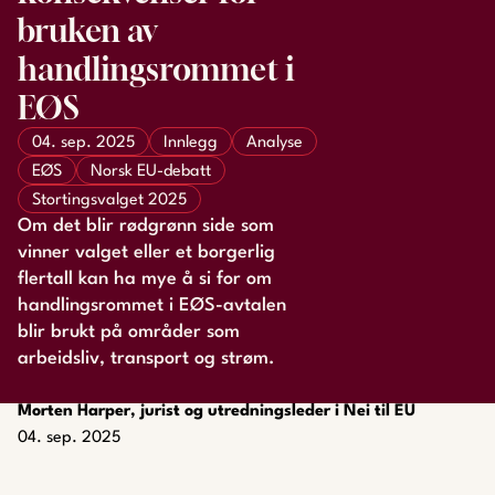
bruken av
handlingsrommet i
EØS
04. sep. 2025
Innlegg
Analyse
EØS
Norsk EU-debatt
Stortingsvalget 2025
Om det blir rødgrønn side som
vinner valget eller et borgerlig
flertall kan ha mye å si for om
handlingsrommet i EØS-avtalen
blir brukt på områder som
arbeidsliv, transport og strøm.
Morten Harper, jurist og utredningsleder i Nei til EU
04. sep. 2025