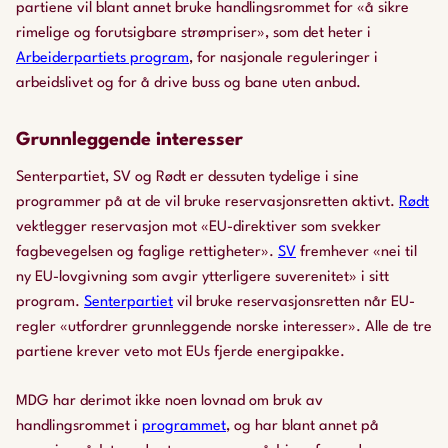
partiene vil blant annet bruke handlingsrommet for «å sikre
rimelige og forutsigbare strømpriser», som det heter i
Arbeiderpartiets program
, for nasjonale reguleringer i
arbeidslivet og for å drive buss og bane uten anbud.
Grunnleggende interesser
Senterpartiet, SV og Rødt er dessuten tydelige i sine
programmer på at de vil bruke reservasjonsretten aktivt.
Rødt
vektlegger reservasjon mot «EU-direktiver som svekker
fagbevegelsen og faglige rettigheter».
SV
fremhever «nei til
ny EU-lovgivning som avgir ytterligere suverenitet» i sitt
program.
Senterpartiet
vil bruke reservasjonsretten når EU-
regler «utfordrer grunnleggende norske interesser». Alle de tre
partiene krever veto mot EUs fjerde energipakke.
MDG har derimot ikke noen lovnad om bruk av
handlingsrommet i
programmet
, og har blant annet på