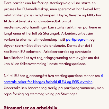
Flere partier enn før forrige stortingsvalg vil nå starte en
prosess for EU-medlemskap, men spørsmålet har likevel fått
relativt liten plass i valgkampen. Høyre, Venstre og MDG har
til dels aktivistiske landsmøtevedtak om at
medlemskapsforhandlinger kan starte raskt, men partiene er
langt unna et flertall på Stortinget. Arbeiderpartiet sier
verken ja eller nei til medlemskap i sitt
partiprogram
, og
skyver spørsmålet til et nytt landsmøte. Dermed er det i
realiteten EU-debatten i Arbeiderpartiet og eventuelle
forpliktelser i et nytt regjeringsgrunnlag som avgjør om det
kan bli en folkeavstemning i neste stortingsperiode.
Nei til EU har gjennomgått hva stortingspartiene mener om
ti
sentrale saker for Norges forhold til EU og EØS-avtalen
.
Undersøkelsen baserer seg særlig på partiprogrammene, men
også forslag og stemmegivning på Stortinget.
Strømpriser og arbeidsliv