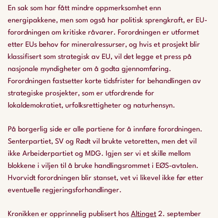
En sak som har fått mindre oppmerksomhet enn
energipakkene, men som også har politisk sprengkraft, er EU-
forordningen om kritiske råvarer. Forordningen er utformet
etter EUs behov for mineralressurser, og hvis et prosjekt blir
klassifisert som strategisk av EU, vil det legge et press på
nasjonale myndigheter om å godta gjennomføring.
Forordningen fastsetter korte tidsfrister for behandlingen av
strategiske prosjekter, som er utfordrende for
lokaldemokratiet, urfolksrettigheter og naturhensyn.
På borgerlig side er alle partiene for å innføre forordningen.
Senterpartiet, SV og Rødt vil brukte vetoretten, men det vil
ikke Arbeiderpartiet og MDG. Igjen ser vi et skille mellom
blokkene i viljen til å bruke handlingsrommet i EØS-avtalen.
Hvorvidt forordningen blir stanset, vet vi likevel ikke før etter
eventuelle regjeringsforhandlinger.
Kronikken er opprinnelig publisert hos
Altinget
2. september