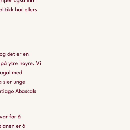
riper også inn i
itikk har ellers
 og det er en
på ytre høyre. Vi
rtugal med
a sier unge
ntiago Abascals
var for å
planen er å