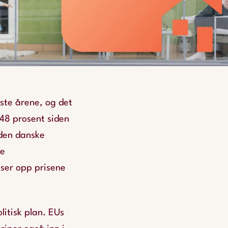
iste årene, og det
 48 prosent siden
 den danske
ke
ser opp prisene
itisk plan. EUs