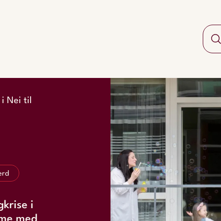
 Nei til
erd
krise i
omme med