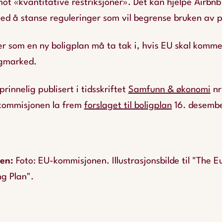
mot «kvantitative restriksjoner». Det kan hjelpe Airbnb
ed å stanse reguleringer som vil begrense bruken av 
er som en ny boligplan må ta tak i, hvis EU skal komm
igmarked.
prinnelig publisert i tidsskriftet
Samfunn & økonomi
nr
-kommisjonen la frem
forslaget til boligplan
16. desemb
pen
:
Foto: EU-kommisjonen. Illustrasjonsbilde til "The 
g Plan".