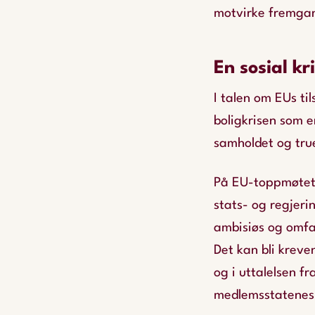
motvirke fremgang
En sosial kr
I talen om EUs ti
boligkrisen som en
samholdet og tru
På EU-toppmøtet i
stats- og regjeri
ambisiøs og omfa
Det kan bli kreve
og i uttalelsen f
medlemsstatenes 