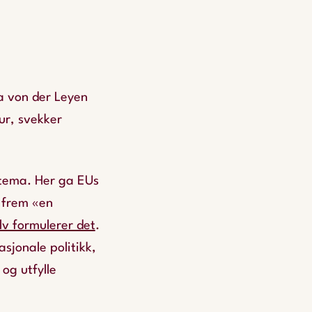
a von der Leyen
tur, svekker
 tema. Her ga EUs
r frem «en
lv formulerer det
.
sjonale politikk,
og utfylle