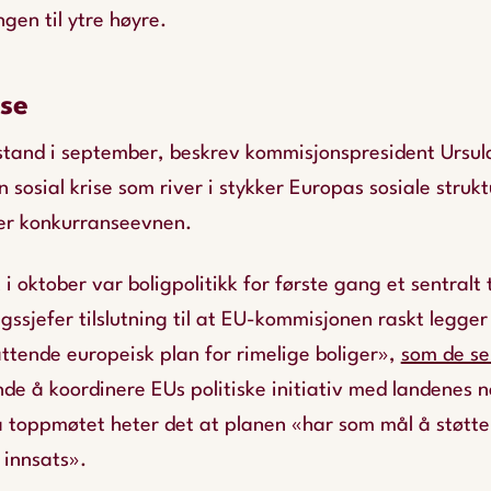
en til ytre høyre.
ise
lstand i september, beskrev kommisjonspresident Ursul
 sosial krise som river i stykker Europas sosiale struk
er konkurranseevnen.
 oktober var boligpolitikk for første gang et sentralt
ngssjefer tilslutning til at EU-kommisjonen raskt legge
ttende europeisk plan for rimelige boliger»,
som de se
nde å koordinere EUs politiske initiativ med landenes na
ra toppmøtet heter det at planen «har som mål å støtte 
innsats».