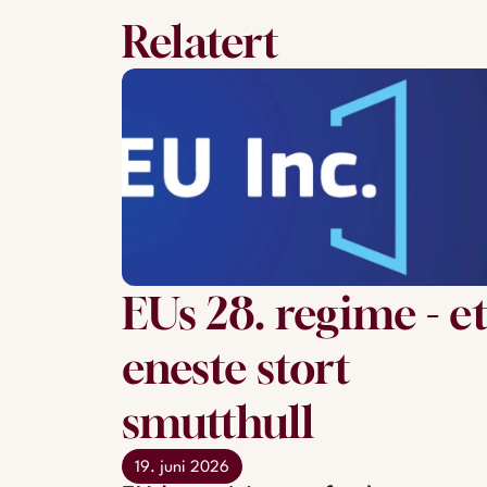
Relatert
EUs 28. regime - e
eneste stort
smutthull
19. juni 2026