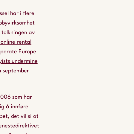
el har i flere
obbyvirksomhet
 tolkningen av
online rental
rporate Europe
yists undermine
a september
 2006 som har
ig å innføre
t, det vil si at
enestedirektivet