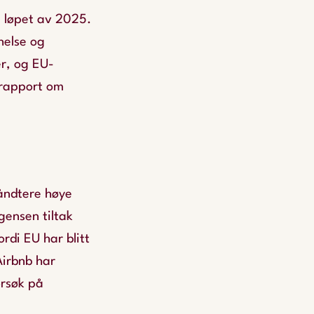
i løpet av 2025.
helse og
r, og EU-
 rapport om
håndtere høye
gensen tiltak
ordi EU har blitt
Airbnb har
orsøk på