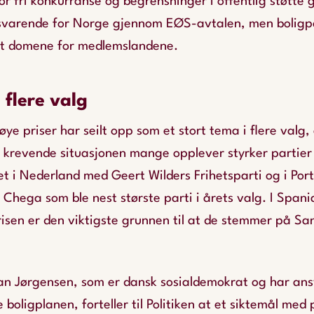
or fri konkurranse og begrensninger i offentlig støtte g
lsvarende for Norge gjennom EØS-avtalen, men boligpol
 et domene for medlemslandene.
 flere valg
ye priser har seilt opp som et stort tema i flere valg,
n krevende situasjonen mange opplever styrker partier 
et i Nederland med Geert Wilders Frihetsparti og i Po
 Chega som ble nest største parti i årets valg. I Spani
risen er den viktigste grunnen til at de stemmer på Sa
 Jørgensen, som er dansk sosialdemokrat og har ans
boligplanen, forteller til Politiken at et siktemål med 