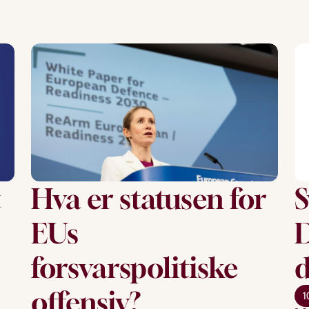
t
Hva er statusen for
S
EUs
D
forsvarspolitiske
d
offensiv?
1