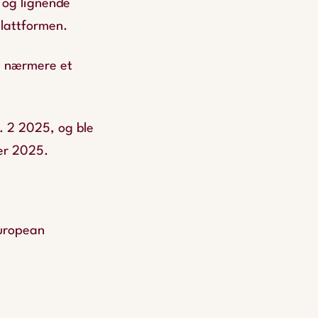
 og lignende
plattformen.
e nærmere et
. 2 2025, og ble
er 2025.
European