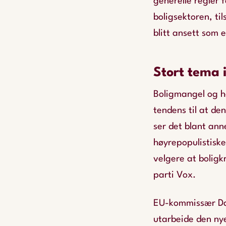
generelle regler f
boligsektoren, ti
blitt ansett som
Stort tema i
Boligmangel og hø
tendens til at de
ser det blant ann
høyrepopulistiske
velgere at boligk
parti Vox.
EU-kommissær Dan
utarbeide den nye 