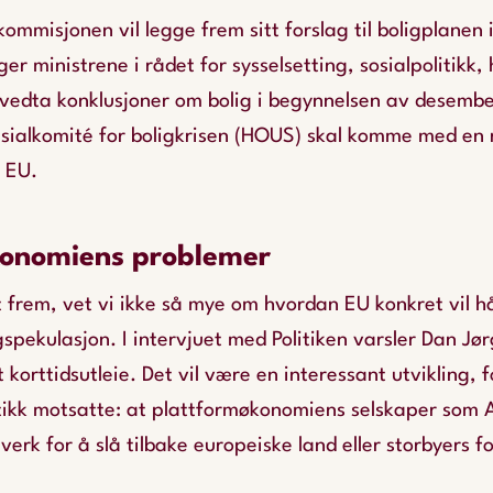
kommisjonen vil legge frem sitt forslag til boligplanen 
r ministrene i rådet for sysselsetting, sosialpolitikk, 
 vedta konklusjoner om bolig i begynnelsen av desembe
sialkomité for boligkrisen (HOUS) skal komme med en
i EU.
konomiens problemer
t frem, vet vi ikke så mye om hvordan EU konkret vil 
gspekulasjon. I intervjuet med Politiken varsler Dan Jør
 korttidsutleie. Det vil være en interessant utvikling, f
 stikk motsatte: at plattformøkonomiens selskaper som 
verk for å slå tilbake europeiske land eller storbyers f