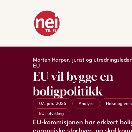
Morten Harper, jurist og utredningsleder i
EU
EU vil bygge en
boligpolitikk
07. jan. 2026
Analyse
Helse og velf
EUs utvikling
EU-kommisjonen har erklært bolig
europeiske storbyer, og skal k