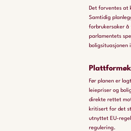
Det forventes at 
Samtidig planlegge
forbrukersaker å
parlamentets spe
boligsituasjonen 
Plattformø
Før planen er lag
leiepriser og boli
direkte rettet mot
kritisert for det
utnyttet EU-regel
regulering.