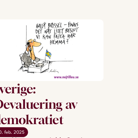
verige:
evaluering av
emokratiet
0. feb. 2025