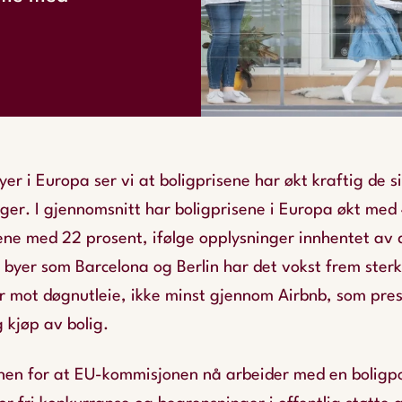
byer i Europa ser vi at boligprisene har økt kraftig de s
ger. I gjennomsnitt har boligprisene i Europa økt med
sene med 22 prosent, ifølge opplysninger innhentet av
 I byer som Barcelona og Berlin har det vokst frem ster
r mot døgnutleie, ikke minst gjennom Airbnb, som pres
g kjøp av bolig.
nen for at EU-kommisjonen nå arbeider med en boligpol