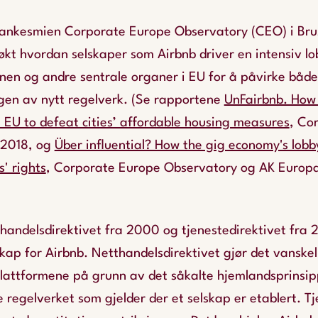
tankesmien Corporate Europe Observatory (CEO) i Bruss
økt hvordan selskaper som Airbnb driver en intensiv l
nen og andre sentrale organer i EU for å påvirke både
ngen av nytt regelverk. (Se rapportene
UnFairbnb. How 
 EU to defeat cities’ affordable housing measures
, Co
 2018, og
Über influential? How the gig economy's lobb
s' rights
, Corporate Europe Observatory og AK Europ
thandelsdirektivet fra 2000 og tjenestedirektivet fra
kap for Airbnb. Netthandelsdirektivet gjør det vanskel
lattformene på grunn av det såkalte hjemlandsprinsippe
regelverket som gjelder der et selskap er etablert. Tj