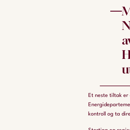
M
N
a
H
u
Et neste tiltak 
Energidepartement
kontroll og ta di