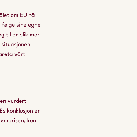
smålet om EU nå
 følge sine egne
g til en slik mer
 situasjonen
areta vårt
en vurdert
Es konklusjon er
trømprisen, kun