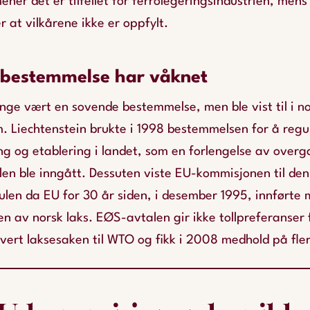
mener det er tilfellet for ferrolegeringsindustrien, men
 at vilkårene ikke er oppfylt.
 bestemmelse har våknet
enge vært en sovende bestemmelse, men ble vist til i noe
. Liechtenstein brukte i 1998 bestemmelsen for å regu
ng og etablering i landet, som en forlengelse av over
en ble inngått. Dessuten viste EU-kommisjonen til de
ulen da EU for 30 år siden, i desember 1995, innførte 
en av norsk laks. EØS-avtalen gir ikke tollpreferanser 
vert laksesaken til WTO og fikk i 2008 medhold på fle