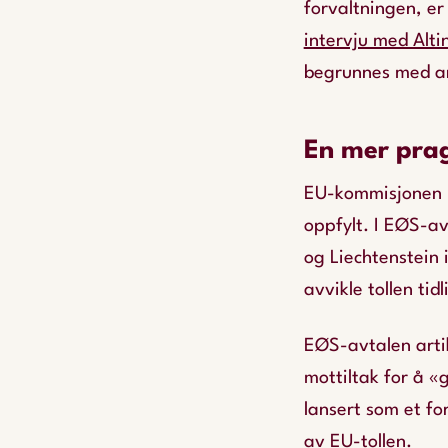
forvaltningen, er
intervju med Alti
begrunnes med art
En mer prag
EU-kommisjonen ha
oppfylt. I EØS-avt
og Liechtenstein
avvikle tollen tid
EØS-avtalen artik
mottiltak for å «
lansert som et fo
av EU-tollen.