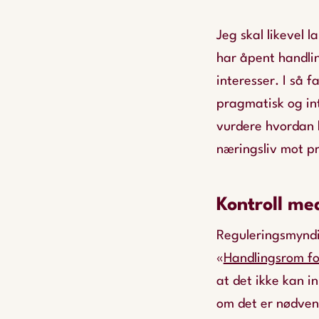
Jeg skal likevel 
har åpent handlin
interesser. I så f
pragmatisk og in
vurdere hvordan b
næringsliv mot p
Kontroll me
Reguleringsmyndi
«
Handlingsrom for 
at det ikke kan i
om det er nødvend