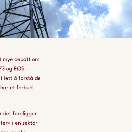
apt mye debatt om
973 og EØS-
t lett å forstå de
 har et forbud
 det foreligger
er» i en sektor