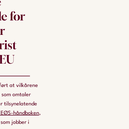
e
e for
er
rist
 EU
ført at vilkårene
er som omtaler
r tilsynelatende
EØS-håndboken
,
 som jobber i