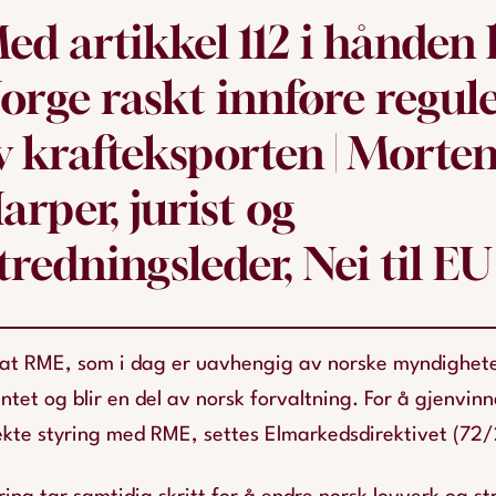
ed artikkel 112 i hånden
orge raskt innføre regul
v krafteksporten | Morte
arper, jurist og
tredningsleder, Nei til EU
er at RME, som i dag er uavhengig av norske myndighet
et og blir en del av norsk forvaltning. For å gjenvinn
rekte styring med RME, settes Elmarkedsdirektivet (72/2