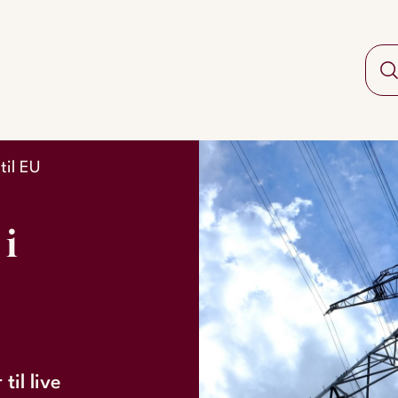
til EU
i
til live