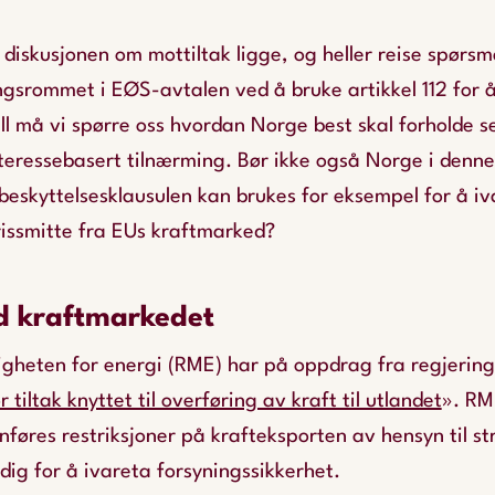
la diskusjonen om mottiltak ligge, og heller reise spør
gsrommet i EØS-avtalen ved å bruke artikkel 112 for å
all må vi spørre oss hvordan Norge best skal forholde se
teressebasert tilnærming. Bør ikke også Norge i denne
eskyttelsesklausulen kan brukes for eksempel for å iv
rissmitte fra EUs kraftmarked?
d kraftmarkedet
gheten for energi (RME) har på oppdrag fra regjering
tiltak knyttet til overføring av kraft til utlandet
». RM
nnføres restriksjoner på krafteksporten av hensyn til s
ig for å ivareta forsyningssikkerhet.