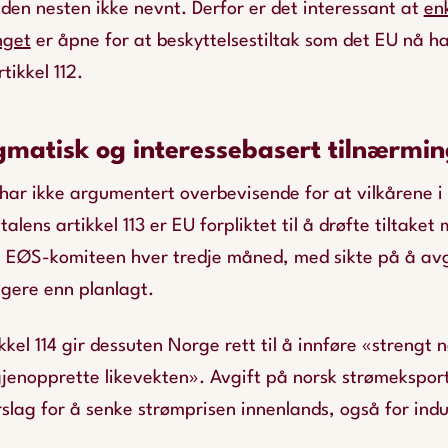
 den nesten ikke nevnt. Derfor er det interessant at
enk
nget
er åpne for at beskyttelsestiltak som det EU nå ha
ikkel 112.
matisk og interessebasert tilnærmin
r ikke argumentert overbevisende for at vilkårene i a
alens artikkel 113 er EU forpliktet til å drøfte tiltake
 i EØS-komiteen hver tredje måned, med sikte på å avg
ligere enn planlagt.
kel 114 gir dessuten Norge rett til å innføre «strengt
gjenopprette likevekten». Avgift på norsk strømeksport 
rslag for å senke strømprisen innenlands, også for indu