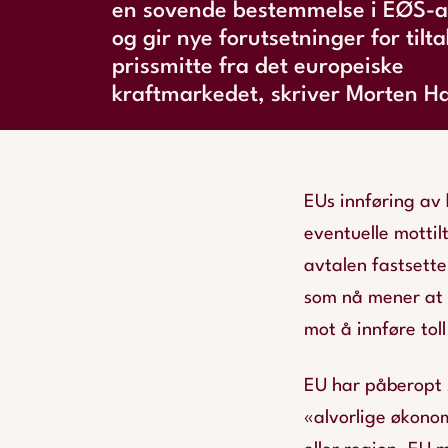
en sovende bestemmelse i EØS-a
og gir nye forutsetninger for tilt
prissmitte fra det europeiske
kraftmarkedet, skriver Morten H
EUs innføring av 
eventuelle motti
avtalen fastsette
som nå mener at E
mot å innføre tol
EU har påberopt s
«alvorlige økonom