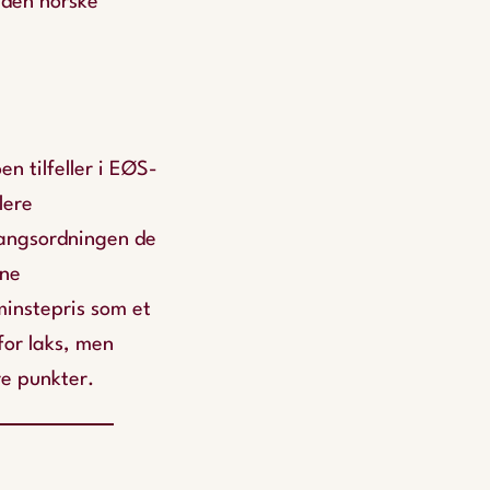
s den norske
n tilfeller i EØS-
lere
gangsordningen de
nne
minstepris som et
for laks, men
re punkter.