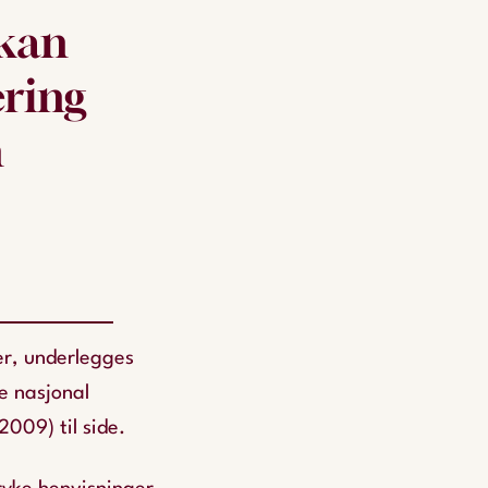
 kan
ering
n
er, underlegges
e nasjonal
009) til side.