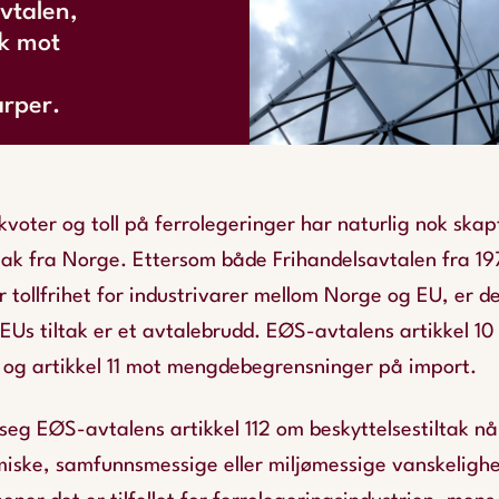
vtalen,
ak mot
arper.
kvoter og toll på ferrolegeringer har naturlig nok sk
ltak fra Norge. Ettersom både Frihandelsavtalen fra 1
r tollfrihet for industrivarer mellom Norge og EU, er de
Us tiltak er et avtalebrudd. EØS-avtalens artikkel 10
l og artikkel 11 mot mengdebegrensninger på import.
eg EØS-avtalens artikkel 112 om beskyttelsestiltak når
iske, samfunnsmessige eller miljømessige vanskelighet