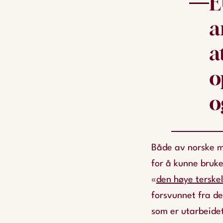
E
a
a
o
o
Både av norske my
for å kunne bruke
«
den høye terske
forsvunnet fra d
som er utarbeidet