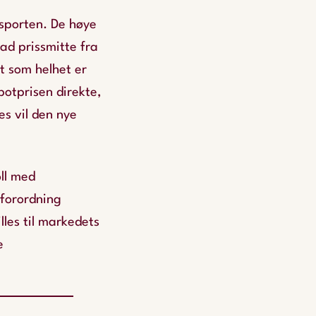
ksporten. De høye
rad prissmitte fra
t som helhet er
potprisen direkte,
es vil den nye
oll med
(forordning
lles til markedets
e