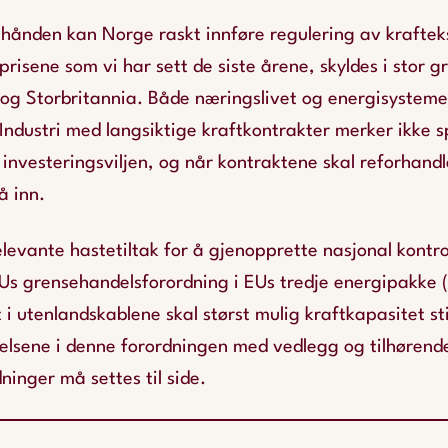
i hånden kan Norge raskt innføre regulering av krafte
prisene som vi har sett de siste årene, skyldes i stor g
og Storbritannia. Både næringslivet og energisysteme
Industri med langsiktige kraftkontrakter merker ikke s
investeringsviljen, og når kontraktene skal reforhandl
å inn.
relevante hastetiltak for å gjenopprette nasjonal kontr
Us grensehandelsforordning i EUs tredje energipakke 
 i utenlandskablene skal størst mulig kraftkapasitet sti
telsene i denne forordningen med vedlegg og tilhørend
inger må settes til side.