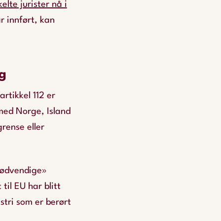
elte jurister nå i
r innført, kan
g
rtikkel 112 er
t med Norge, Island
rense eller
 nødvendige»
til EU har blitt
stri som er berørt