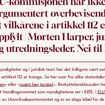
U-kommisjonen har ikk
rgumentert overbevisend
t vilkårene i artikkel 112 
ppfylt | Morten Harper, ju
g utredningsleder, Nei til
ndigheter og i juridisk teori har det tidligere vært an
 artikkel 112 er trange. Se her svar fra ulike statsråd
len
» eller «
svært høy terskel
». Beskyttelsesklausulen ha
et handlingsrommet som myndighetene ser i EØS. I
EU/
 av Utenriksdepartementet og er en slags bibel for de