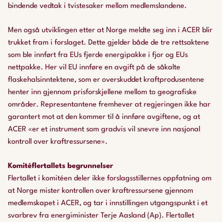
bindende vedtak i tvistesaker mellom medlemslandene.
Men også utviklingen etter at Norge meldte seg inn i ACER blir
trukket fram i forslaget. Dette gjelder både de tre rettsaktene
som ble innført fra EUs fjerde energipakke i fjor og EUs
nettpakke. Her vil EU innføre en avgift på de såkalte
flaskehalsinntektene, som er overskuddet kraftprodusentene
henter inn gjennom prisforskjellene mellom to geografiske
områder. Representantene fremhever at regjeringen ikke har
garantert mot at den kommer til å innføre avgiftene, og at
ACER «er et instrument som gradvis vil snevre inn nasjonal
kontroll over kraftressursene».
Komitéflertallets begrunnelser
Flertallet i komitéen deler ikke forslagsstillernes oppfatning om
at Norge mister kontrollen over kraftressursene gjennom
medlemskapet i ACER, og tar i innstillingen utgangspunkt i et
svarbrev fra energiminister Terje Aasland (Ap). Flertallet