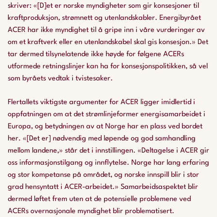
skriver: «[D]et er norske myndigheter som gir konsesjoner til
kraftproduksjon, strømnett og utenlandskabler. Energibyrået
ACER har ikke myndighet til å gripe inn i våre vurderinger av
om et kraftverk eller en utenlandskabel skal gis konsesjon.» Det
tar dermed tilsynelatende ikke høyde for følgene ACERs
utformede retningslinjer kan ha for konsesjonspolitikken, så vel
som byråets vedtak i tvistesaker.
Flertallets viktigste argumenter
for
ACER ligger imidlertid i
oppfatningen om at det strømlinjeformer energisamarbeidet i
Europa, og betydningen av at Norge har en plass ved bordet
her. «[Det er] nødvendig med løpende og god samhandling
mellom landene,» står det i innstillingen. «Deltagelse i ACER gir
oss informasjonstilgang og innflytelse. Norge har lang erfaring
og stor kompetanse på området, og norske innspill blir i stor
grad hensyntatt i ACER-arbeidet.» Samarbeidsaspektet blir
dermed løftet frem uten at de potensielle problemene ved
ACERs overnasjonale myndighet blir problematisert.