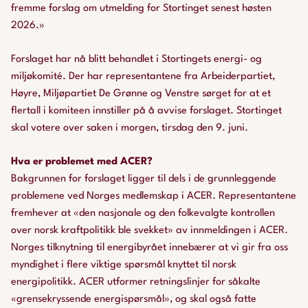
fremme forslag om utmelding for Stortinget senest høsten
2026.»
Forslaget har nå blitt behandlet i Stortingets energi- og
miljøkomité. Der har representantene fra Arbeiderpartiet,
Høyre, Miljøpartiet De Grønne og Venstre sørget for at et
flertall i komiteen innstiller på å avvise forslaget. Stortinget
skal votere over saken i morgen, tirsdag den 9. juni.
Hva er problemet med ACER?
Bakgrunnen for forslaget ligger til dels i de grunnleggende
problemene ved Norges medlemskap i ACER. Representantene
fremhever at «den nasjonale og den folkevalgte kontrollen
over norsk kraftpolitikk ble svekket» av innmeldingen i ACER.
Norges tilknytning til energibyrået innebærer at vi gir fra oss
myndighet i flere viktige spørsmål knyttet til norsk
energipolitikk. ACER utformer retningslinjer for såkalte
«grensekryssende energispørsmål», og skal også fatte