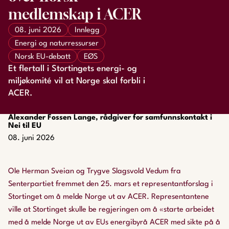
medlemskap i ACER
08. juni 2026
Innlegg
Energi og naturressurser
Norsk EU-debatt
EØS
Et flertall i Stortingets energi- og
miljøkomité vil at Norge skal forbli i
ACER.
Alexander Fossen Lange, rådgiver for samfunnskontakt i
Nei til EU
08. juni 2026
Ole Herman Sveian og Trygve Slagsvold Vedum fra
Senterpartiet fremmet den 25. mars et representantforslag i
Stortinget om å melde Norge ut av ACER. Representantene
ville at Stortinget skulle be regjeringen om å «starte arbeidet
med å melde Norge ut av EUs energibyrå ACER med sikte på å