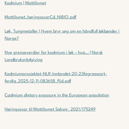
Kadmium | Mattilsynet
Mattilsynet_høringssvarCd_NIBIO.pdf
Løk, Tungmetaller | Hvem bryr seg om en håndfull løkbønder i
Norge?
Nye grenseverdier for kadmium i løk – hva… | Norsk
Landbruksrådgiving
Kadmiumprosjektet-NLR-Innlandet-20-23fagrapport-
ferdig_2025-12-11-083658_fljd.pdf
Cadmium dietary exposure in the European population
Høringssvar til Mattilsynet Saksnr. 2021/175249