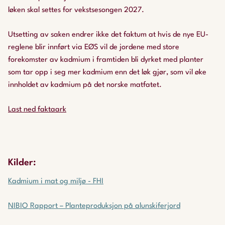
løken skal settes for vekstsesongen 2027.
Utsetting av saken endrer ikke det faktum at hvis de nye EU-
reglene blir innført via EØS vil de jordene med store
forekomster av kadmium i framtiden bli dyrket med planter
som tar opp i seg mer kadmium enn det løk gjør, som vil øke
innholdet av kadmium på det norske matfatet.
Last ned faktaark
Kilder:
Kadmium i mat og miljø - FHI
NIBIO Rapport – Planteproduksjon på alunskiferjord