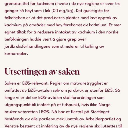
grensesnittet for kadmium i hvete i de nye reglene er over tre
ganger så høyt som i løk (0,1 mg/kg). Det gunstigste for
folkehelsen er at det produseres planter med lavt opptak av
kadmium på områder med høy forekomst av kadmium. Et mer
egnet tiltak for å redusere inntaket av kadmium i den norske
befolkningen hadde vært å gjøre grep over
jordbruksforhandlingene som stimulerer til kalking av
kornarealer.
Utsettingen av saken
Saken er EØS-relevant. Regler om matvaretrygghet er
omfattet av EØS-avtalen selv om jordbruk er utenfor EØS. Så
lenge vi er del av EØS-avtalen skal forordningen som
utgangspunkt bli innført på et tidspunkt, hvis ikke Norge
bruker vetoretten i EØS. Nå har et flertall på Stortinget
bestående av alle partiene med unntak av Arbeiderpartiet og
Venstre bestemt at innføring av de nye reglene skal utsettes til