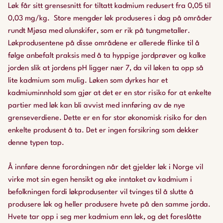
Løk får sitt grensesnitt for tiltatt kadmium redusert fra 0,05 til
0,03 mg/kg. Store mengder løk produseres i dag på områder
rundt Mjøsa med alunskifer, som er rik på tungmetaller.
Løkprodusentene på disse områdene er allerede flinke til å
følge anbefalt praksis med å ta hyppige jordprøver og kalke
jorden slik at jordens pH ligger nær 7, da vil løken ta opp så
lite kadmium som mulig. Løken som dyrkes har et
kadmiuminnhold som gjør at det er en stor risiko for at enkelte
partier med løk kan bli avvist med innføring av de nye
grenseverdiene. Dette er en for stor økonomisk risiko for den
enkelte produsent å ta. Det er ingen forsikring som dekker
denne typen tap.
Å innføre denne forordningen når det gjelder løk i Norge vil
virke mot sin egen hensikt og øke inntaket av kadmium i
befolkningen fordi løkprodusenter vil tvinges til å slutte å
produsere løk og heller produsere hvete på den samme jorda.
Hvete tar opp i seg mer kadmium enn løk, og det foreslåtte