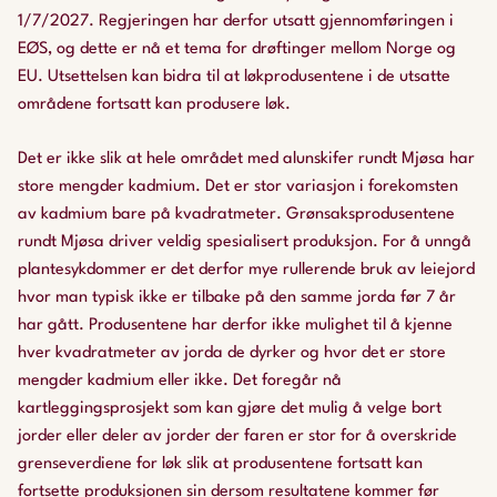
1/7/2027. Regjeringen har derfor utsatt gjennomføringen i
EØS, og dette er nå et tema for drøftinger mellom Norge og
EU. Utsettelsen kan bidra til at løkprodusentene i de utsatte
områdene fortsatt kan produsere løk.
Det er ikke slik at hele området med alunskifer rundt Mjøsa har
store mengder kadmium. Det er stor variasjon i forekomsten
av kadmium bare på kvadratmeter. Grønsaksprodusentene
rundt Mjøsa driver veldig spesialisert produksjon. For å unngå
plantesykdommer er det derfor mye rullerende bruk av leiejord
hvor man typisk ikke er tilbake på den samme jorda før 7 år
har gått. Produsentene har derfor ikke mulighet til å kjenne
hver kvadratmeter av jorda de dyrker og hvor det er store
mengder kadmium eller ikke. Det foregår nå
kartleggingsprosjekt som kan gjøre det mulig å velge bort
jorder eller deler av jorder der faren er stor for å overskride
grenseverdiene for løk slik at produsentene fortsatt kan
fortsette produksjonen sin dersom resultatene kommer før