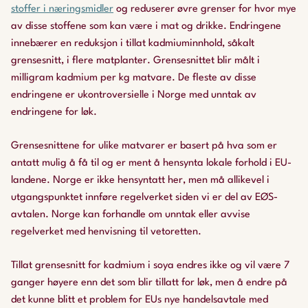
stoffer i næringsmidler
og reduserer øvre grenser for hvor mye
av disse stoffene som kan være i mat og drikke. Endringene
innebærer en reduksjon i tillat kadmiuminnhold, såkalt
grensesnitt, i flere matplanter. Grensesnittet blir målt i
milligram kadmium per kg matvare. De fleste av disse
endringene er ukontroversielle i Norge med unntak av
endringene for løk.
Grensesnittene for ulike matvarer er basert på hva som er
antatt mulig å få til og er ment å hensynta lokale forhold i EU-
landene. Norge er ikke hensyntatt her, men må allikevel i
utgangspunktet innføre regelverket siden vi er del av EØS-
avtalen. Norge kan forhandle om unntak eller avvise
regelverket med henvisning til vetoretten.
Tillat grensesnitt for kadmium i soya endres ikke og vil være 7
ganger høyere enn det som blir tillatt for løk, men å endre på
det kunne blitt et problem for EUs nye handelsavtale med