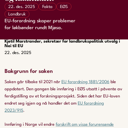
22. des. 2025
Fakta
EØS
Landbruk
EU-forordning skaper problemer
for løkbønder rundt Mjøsa.
Kjetil Marstrander, sekretær for landbrukspolitisk utvalg i
Nei til EU
22. des. 2025
Bakgrunn for saken
Saken går tilbake til 2021 når
EU forordning 1881/2006
ble
oppdatert. Den gangen ble innføring i EØS utsatt i påvente av
ferdigstilling av et forskningsprosjekt. Siden det har EU-loven
endret seg igjen og nå handler det om
EU forordning
2023/915
.
Innføring i Norge vil endre
forskrift om visse forurensende