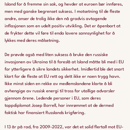
Island for å fremme sin sak, og hevder at euroen bør innføres,
men med ganske begrenset suksess. I motsetning til de fleste
andre, anser de trolig ikke den nå gradvis avtagende
inflasjonen som en udelt positiv utvikling. Det er åpenbart at
de frykter dette vil føre til enda lavere sannsynlighet for å
lykkes med deres målsetning.
De prøvde også med liten suksess å bruke den russiske
invasjonen av Ukraina til å foreslå at Island måtte bli med i EU
for ytterligere å sikre landets sikkerhet. Imidlertid ble det snart
klart for de fleste at EU rett og slett ikke er noen trygg havn.
Ikke minst siden en rekke av medlemslandene klarte å bli
avhengige av russisk energi til tross for utallige advarsler
gjennom årene. Ledende personer i EU, som deres
toppdiplomat Josep Borrell, har innrømmet at de dermed
faktisk har finansiert Russlands krigføring.
I 13 år på rad, fra 2009-2022, var det et solid flertall mot EU-