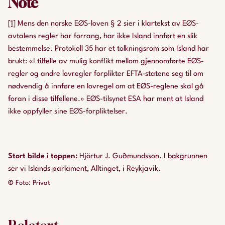
Note
[1]
Mens den norske EØS-loven § 2 sier i klartekst av EØS-
avtalens regler har forrang, har ikke Island innført en slik
bestemmelse. Protokoll 35 har et tolkningsrom som Island har
brukt: «I tilfelle av mulig konflikt mellom gjennomførte EØS-
regler og andre lovregler forplikter EFTA-statene seg til om
nødvendig å innføre en lovregel om at EØS-reglene skal gå
foran i disse tilfellene.» EØS-tilsynet ESA har ment at Island
ikke oppfyller sine EØS-forpliktelser.
Stort bilde i toppen
:
Hjörtur J. Guðmundsson. I bakgrunnen
ser vi Islands parlament, Alltinget, i Reykjavik.
©
Foto: Privat