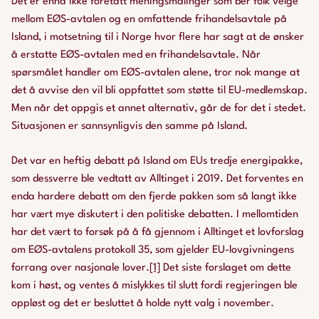
Det er ennå ikke foretatt meningsmålinger som ber folk velge
mellom EØS-avtalen og en omfattende frihandelsavtale på
Island, i motsetning til i Norge hvor flere har sagt at de ønsker
å erstatte EØS-avtalen med en frihandelsavtale. Når
spørsmålet handler om EØS-avtalen alene, tror nok mange at
det å avvise den vil bli oppfattet som støtte til EU-medlemskap.
Men når det oppgis et annet alternativ, går de for det i stedet.
Situasjonen er sannsynligvis den samme på Island.
Det var en heftig debatt på Island om EUs tredje energipakke,
som dessverre ble vedtatt av Alltinget i 2019. Det forventes en
enda hardere debatt om den fjerde pakken som så langt ikke
har vært mye diskutert i den politiske debatten. I mellomtiden
har det vært to forsøk på å få gjennom i Alltinget et lovforslag
om EØS-avtalens protokoll 35, som gjelder EU-lovgivningens
forrang over nasjonale lover.
[1]
Det siste forslaget om dette
kom i høst, og ventes å mislykkes til slutt fordi regjeringen ble
oppløst og det er besluttet å holde nytt valg i november.