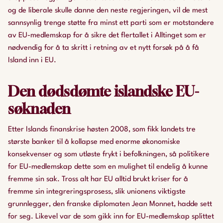
og de liberale skulle danne den neste regjeringen, vil de mest
sannsynlig trenge støtte fra minst ett parti som er motstandere
av EU-medlemskap for å sikre det flertallet i Alltinget som er
nødvendig for å ta skritt i retning av et nytt forsøk på å få
Island inn i EU.
Den dødsdømte islandske EU-
søknaden
Etter Islands finanskrise høsten 2008, som fikk landets tre
største banker til å kollapse med enorme økonomiske
konsekvenser og som utløste frykt i befolkningen, så politikere
for EU-medlemskap dette som en mulighet til endelig å kunne
fremme sin sak. Tross alt har EU alltid brukt kriser for å
fremme sin integreringsprosess, slik unionens viktigste
grunnlegger, den franske diplomaten Jean Monnet, hadde sett
for seg. Likevel var de som gikk inn for EU-medlemskap splittet