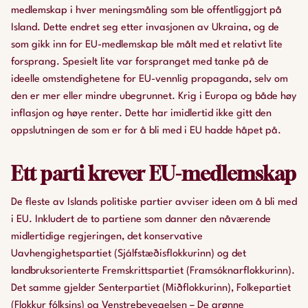
medlemskap i hver meningsmåling som ble offentliggjort på
Island. Dette endret seg etter invasjonen av Ukraina, og de
som gikk inn for EU-medlemskap ble målt med et relativt lite
forsprang. Spesielt lite var forspranget med tanke på de
ideelle omstendighetene for EU-vennlig propaganda, selv om
den er mer eller mindre ubegrunnet. Krig i Europa og både høy
inflasjon og høye renter. Dette har imidlertid ikke gitt den
oppslutningen de som er for å bli med i EU hadde håpet på.
Ett parti krever EU-medlemskap
De fleste av Islands politiske partier avviser ideen om å bli med
i EU. Inkludert de to partiene som danner den nåværende
midlertidige regjeringen, det konservative
Uavhengighetspartiet (Sjálfstæðisflokkurinn) og det
landbruksorienterte Fremskrittspartiet (Framsóknarflokkurinn).
Det samme gjelder Senterpartiet (Miðflokkurinn), Folkepartiet
(Flokkur fólksins) og Venstrebevegelsen – De grønne