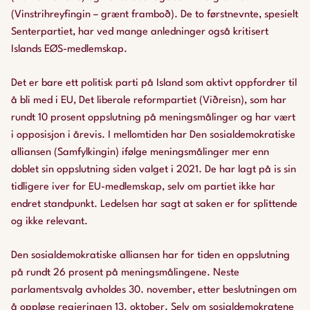
(Vinstrihreyfingin – grænt framboð). De to førstnevnte, spesielt
Senterpartiet, har ved mange anledninger også kritisert
Islands EØS-medlemskap.
Det er bare ett politisk parti på Island som aktivt oppfordrer til
å bli med i EU, Det liberale reformpartiet (Viðreisn), som har
rundt 10 prosent oppslutning på meningsmålinger og har vært
i opposisjon i årevis. I mellomtiden har Den sosialdemokratiske
alliansen (Samfylkingin) ifølge meningsmålinger mer enn
doblet sin oppslutning siden valget i 2021. De har lagt på is sin
tidligere iver for EU-medlemskap, selv om partiet ikke har
endret standpunkt. Ledelsen har sagt at saken er for splittende
og ikke relevant.
Den sosialdemokratiske alliansen har for tiden en oppslutning
på rundt 26 prosent på meningsmålingene. Neste
parlamentsvalg avholdes 30. november, etter beslutningen om
å oppløse regjeringen 13. oktober. Selv om sosialdemokratene