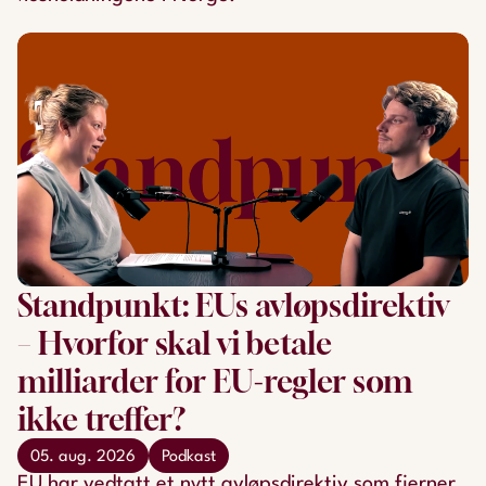
Standpunkt: EUs avløpsdirektiv
– Hvorfor skal vi betale
milliarder for EU-regler som
ikke treffer?
05. aug. 2026
Podkast
EU har vedtatt et nytt avløpsdirektiv som fjerner