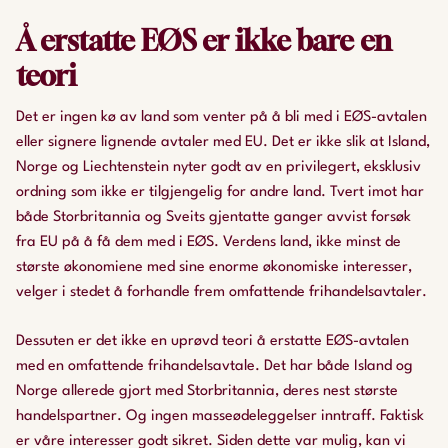
Å erstatte EØS er ikke bare en
teori
Det er ingen kø av land som venter på å bli med i EØS-avtalen
eller signere lignende avtaler med EU. Det er ikke slik at Island,
Norge og Liechtenstein nyter godt av en privilegert, eksklusiv
ordning som ikke er tilgjengelig for andre land. Tvert imot har
både Storbritannia og Sveits gjentatte ganger avvist forsøk
fra EU på å få dem med i EØS. Verdens land, ikke minst de
største økonomiene med sine enorme økonomiske interesser,
velger i stedet å forhandle frem omfattende frihandelsavtaler.
Dessuten er det ikke en uprøvd teori å erstatte EØS-avtalen
med en omfattende frihandelsavtale. Det har både Island og
Norge allerede gjort med Storbritannia, deres nest største
handelspartner. Og ingen masseødeleggelser inntraff. Faktisk
er våre interesser godt sikret. Siden dette var mulig, kan vi