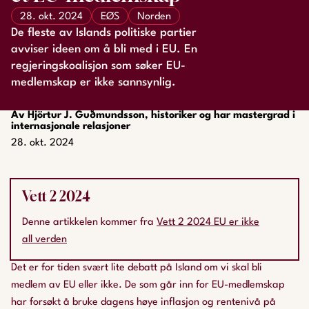
28. okt. 2024
EØS
Norden
De fleste av Islands politiske partier
avviser ideen om å bli med i EU. En
regjeringskoalisjon som søker EU-
medlemskap er ikke sannsynlig.
Av Hjörtur J. Guðmundsson, historiker og har mastergrad i
internasjonale relasjoner
28. okt. 2024
Vett 2 2024
Denne artikkelen kommer fra
Vett 2 2024 EU er ikke
all verden
Det er for tiden svært lite debatt på Island om vi skal bli
medlem av EU eller ikke. De som går inn for EU-medlemskap
har forsøkt å bruke dagens høye inflasjon og rentenivå på