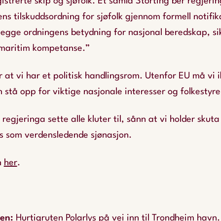
istrerte skip og sjøfolk. Et samla Storting ber regjeri
ns tilskuddsordning for sjøfolk gjennom formell notifi
egge ordningens betydning for nasjonal beredskap, si
 maritim kompetanse.”
 at vi har et politisk handlingsrom. Utenfor EU må vi i
n stå opp for viktige nasjonale interesser og folkestyre
regjeringa sette alle kluter til, sånn at vi holder sku
ss som verdensledende sjønasjon.
n
her
.
pen
:
Hurtigruten Polarlys på vei inn til Trondheim havn