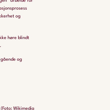
ngen “arbeide for
kasjonsprosess
kkerhet og
kke høre blindt
.
ta gående og
. (Foto: Wikimedia