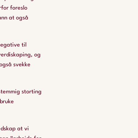
for foreslo
ånn at også
egative til
 verdiskaping, og
 også svekke
nstemmig storting
 bruke
edskap at vi