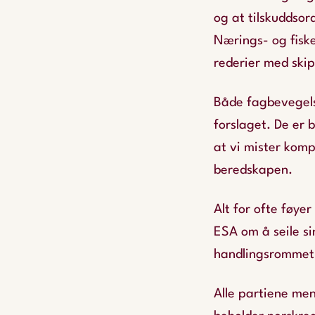
og at tilskuddsor
Nærings- og fisk
rederier med skip
Både fagbevegelse
forslaget. De er 
at vi mister kom
beredskapen.
Alt for ofte føye
ESA om å seile si
handlingsrommet. 
Alle partiene men