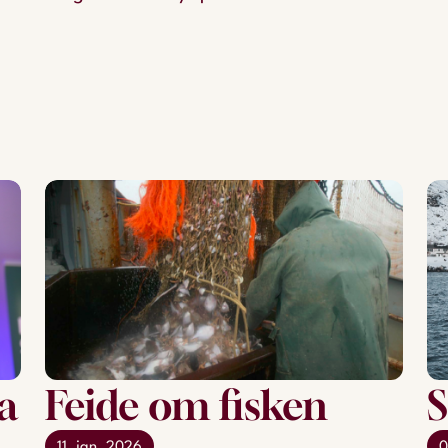
a
Feide om fisken
S
11. jan. 2026
0