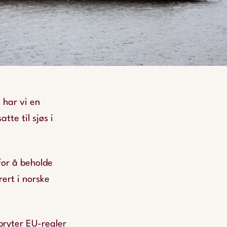
 har vi en
te til sjøs i
for å beholde
rert i norske
ryter EU-regler