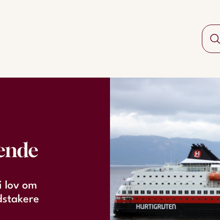
ående
i lov om
idstakere