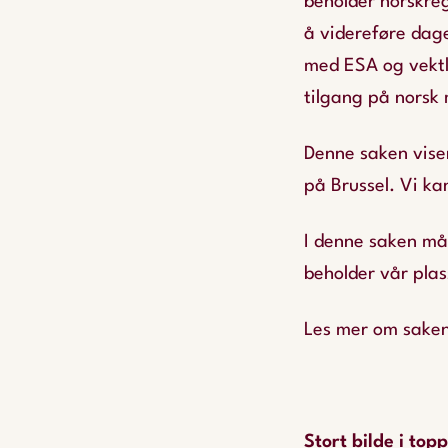
beholder norskreg
å videreføre dage
med ESA og vektl
tilgang på norsk
Denne saken viser
på Brussel. Vi ka
I denne saken må 
beholder vår pla
Les mer om sake
Stort bilde i top