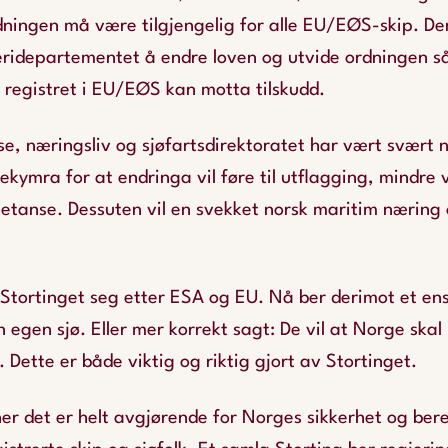
dningen må være tilgjengelig for alle EU/EØS-skip. Der
eridepartementet å endre loven og utvide ordningen s
 registret i EU/EØS kan motta tilskudd.
, næringsliv og sjøfartsdirektoratet har vært svært n
bekymra for at endringa vil føre til utflagging, mindre
petanse. Dessuten vil en svekket norsk maritim næring
r Stortinget seg etter ESA og EU. Nå ber derimot et e
n egen sjø. Eller mer korrekt sagt: De vil at Norge skal
Dette er både viktig og riktig gjort av Stortinget.
er det er helt avgjørende for Norges sikkerhet og ber