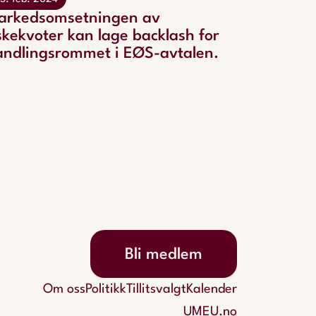
arkedsomsetningen av
skekvoter kan lage backlash for
andlingsrommet i EØS-avtalen.
Bli medlem
Om oss
Politikk
Tillitsvalgt
Kalender
UMEU.no