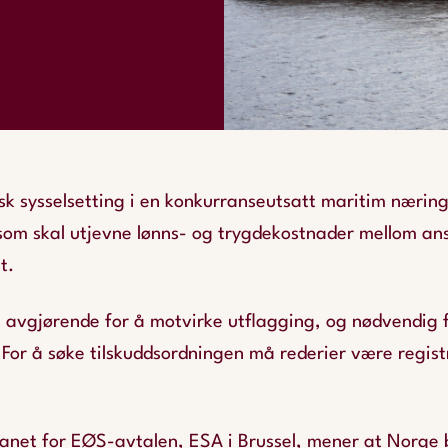
sk sysselsetting i en konkurranseutsatt maritim næring
som skal utjevne lønns- og trygdekostnader mellom ansat
t.
 avgjørende for å motvirke utflagging, og nødvendig 
. For å søke tilskuddsordningen må rederier være regist
net for EØS-avtalen, ESA i Brussel, mener at Norge b