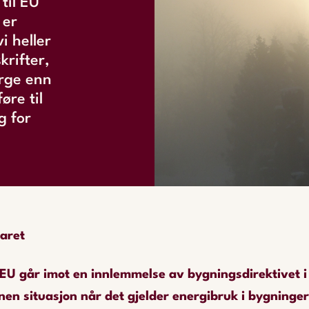
til EU
 er
vi heller
krifter,
orge enn
øre til
g for
aret
 EU går imot en innlemmelse av bygningsdirektivet 
en situasjon når det gjelder energibruk i bygninger.