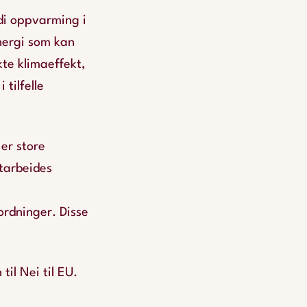
rdi oppvarming i
energi som kan
kte klimaeffekt,
tilfelle
er store
utarbeides
rdninger. Disse
til Nei til EU.