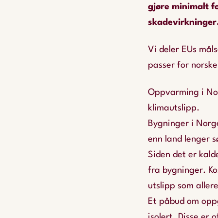
gjøre minimalt f
skadevirkninger
Vi deler EUs måls
passer for norske
Oppvarming i Norg
klimautslipp.
Bygninger i Norg
enn land lenger s
Siden det er kal
fra bygninger. Ko
utslipp som allere
Et påbud om oppg
isolert. Disse er 