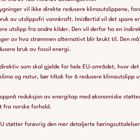
ygninger vil ikke direkte redusere klimautslippene, fo
ruk av utslippsfri vannkraft. Imidlertid vil det spare 
ere utslipp fra andre kilder. Den vil derfor ha en indire
r av hva strømmen alternativt blir brukt til. Den må i 
dusere bruk av fossil energi.
direktiv som skal gjelde for hele EU-området, hvor det 
 klima og natur, bør tiltak for å redusere klimautslipp 
 oppnå reduksjon av energitap med økonomiske støtteo
t fra norske forhold.
U støtter forøvrig den mer detaljerte høringsuttalelsen 