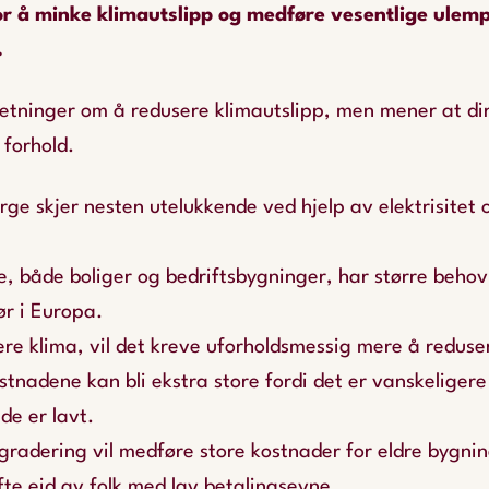
or å minke klimautslipp og medføre vesentlige ulemp
.
etninger om å redusere klimautslipp, men mener at dir
 forhold.
e skjer nesten utelukkende ved hjelp av elektrisitet og 
e, både boliger og bedriftsbygninger, har større beho
ør i Europa.
dere klima, vil det kreve uforholdsmessig mere å redu
stnadene kan bli ekstra store fordi det er vanskeligere
de er lavt.
radering vil medføre store kostnader for eldre bygnin
ofte eid av folk med lav betalingsevne.