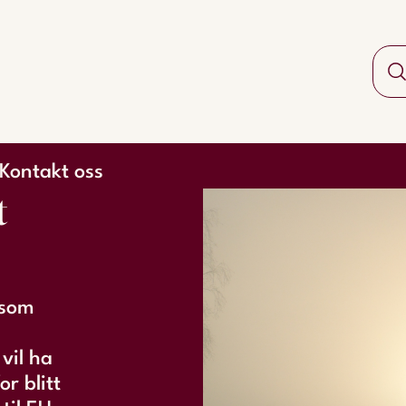
Kontakt oss
t
 som
vil ha
r blitt