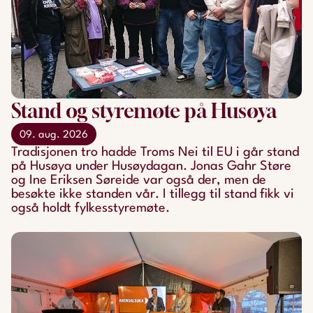
Stand og styremøte på Husøya
09. aug. 2026
Tradisjonen tro hadde Troms Nei til EU i går stand
på Husøya under Husøydagan. Jonas Gahr Støre
og Ine Eriksen Søreide var også der, men de
besøkte ikke standen vår. I tillegg til stand fikk vi
også holdt fylkesstyremøte.