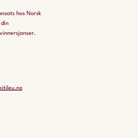
innsats hos Norsk
 din
 vinnersjanser.
itileu.no