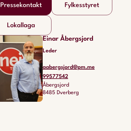
Pressekontakt
Fylkesstyret
Lokallaga
Einar Åbergsjord
Leder
aabergsjord@pm.me
99577542
Åbergsjord
8485 Dverberg