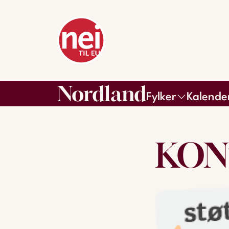
Nordland
Fylker
Kalende
KON