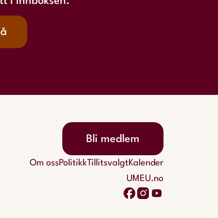
tt i innboksen.
på
Bli medlem
Om oss
Politikk
Tillitsvalgt
Kalender
UMEU.no