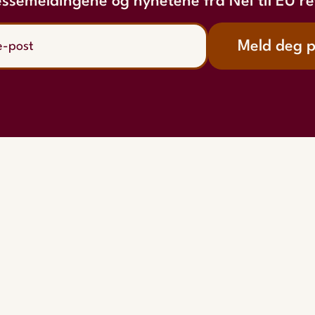
essemeldingene og nyhetene fra Nei til EU re
Meld deg 