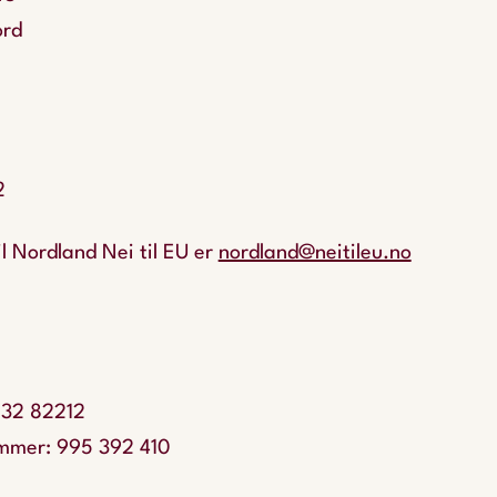
ord
2
l Nordland Nei til EU er
nordland@neitileu.no
 32 82212
mmer: 995 392 410