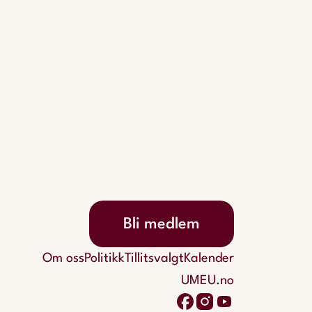
Bli medlem
Om oss
Politikk
Tillitsvalgt
Kalender
UMEU.no