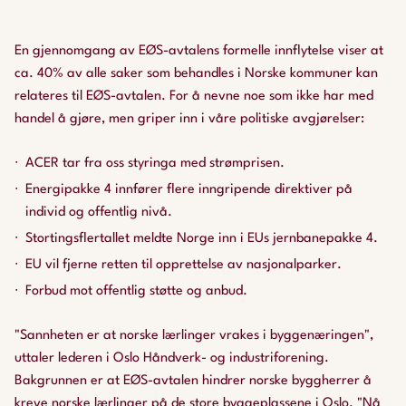
En gjennomgang av EØS-avtalens formelle innflytelse viser at
ca. 40% av alle saker som behandles i Norske kommuner kan
relateres til EØS-avtalen. For å nevne noe som ikke har med
handel å gjøre, men griper inn i våre politiske avgjørelser:
ACER tar fra oss styringa med strømprisen.
Energipakke 4 innfører flere inngripende direktiver på
individ og offentlig nivå.
Stortingsflertallet meldte Norge inn i EUs jernbanepakke 4.
EU vil fjerne retten til opprettelse av nasjonalparker.
Forbud mot offentlig støtte og anbud.
"Sannheten er at norske lærlinger vrakes i byggenæringen",
uttaler lederen i Oslo Håndverk- og industriforening.
Bakgrunnen er at EØS-avtalen hindrer norske byggherrer å
kreve norske lærlinger på de store byggeplassene i Oslo. "Nå