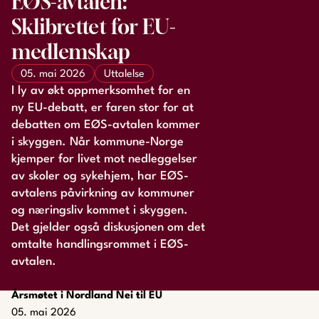
EØS-avtalen:
Sklibrettet for EU-
medlemskap
05. mai 2026
Uttalelse
I ly av økt oppmerksomhet for en
ny EU-debatt, er faren stor for at
debatten om EØS-avtalen kommer
i skyggen. Når kommune-Norge
kjemper for livet mot nedleggelser
av skoler og sykehjem, har EØS-
avtalens påvirkning av kommuner
og næringsliv kommet i skyggen.
Det gjelder også diskusjonen om det
omtalte handlingsrommet i EØS-
avtalen.
Årsmøtet i Nordland Nei til EU
05. mai 2026