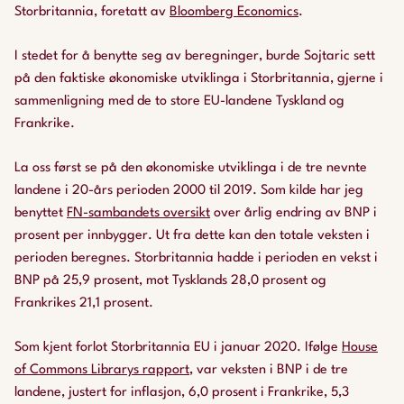
Storbritannia, foretatt av
Bloomberg Economics
.
I stedet for å benytte seg av beregninger, burde Sojtaric sett
på den faktiske økonomiske utviklinga i Storbritannia, gjerne i
sammenligning med de to store EU-landene Tyskland og
Frankrike.
La oss først se på den økonomiske utviklinga i de tre nevnte
landene i 20-års perioden 2000 til 2019. Som kilde har jeg
benyttet
FN-sambandets oversikt
over årlig endring av BNP i
prosent per innbygger. Ut fra dette kan den totale veksten i
perioden beregnes. Storbritannia hadde i perioden en vekst i
BNP på 25,9 prosent, mot Tysklands 28,0 prosent og
Frankrikes 21,1 prosent.
Som kjent forlot Storbritannia EU i januar 2020. Ifølge
House
of Commons Librarys rapport
, var veksten i BNP i de tre
landene, justert for inflasjon, 6,0 prosent i Frankrike, 5,3