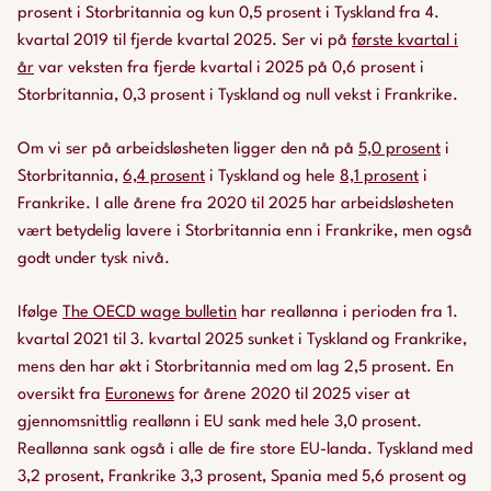
prosent i Storbritannia og kun 0,5 prosent i Tyskland fra 4.
kvartal 2019 til fjerde kvartal 2025. Ser vi på
første kvartal i
år
var veksten fra fjerde kvartal i 2025 på 0,6 prosent i
Storbritannia, 0,3 prosent i Tyskland og null vekst i Frankrike.
Om vi ser på arbeidsløsheten ligger den nå på
5,0 prosent
i
Storbritannia,
6,4 prosent
i Tyskland og hele
8,1 prosent
i
Frankrike. I alle årene fra 2020 til 2025 har arbeidsløsheten
vært betydelig lavere i Storbritannia enn i Frankrike, men også
godt under tysk nivå.
Ifølge
The OECD wage bulletin
har reallønna i perioden fra 1.
kvartal 2021 til 3. kvartal 2025 sunket i Tyskland og Frankrike,
mens den har økt i Storbritannia med om lag 2,5 prosent. En
oversikt fra
Euronews
for årene 2020 til 2025 viser at
gjennomsnittlig reallønn i EU sank med hele 3,0 prosent.
Reallønna sank også i alle de fire store EU-landa. Tyskland med
3,2 prosent, Frankrike 3,3 prosent, Spania med 5,6 prosent og