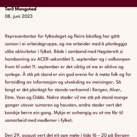
Toril Mongstad
08. juni 2023
Representantar for fylkeslaget og fleire lokallag har gått
saman i ei arbeidsgruppe, og me arbeider med å planleggja
ulike aktivitetar i fylket. Både i samband med Høgsterett si
handsaming av ACER-søksmålet 5. september og i valkampen
fram til valet 11. september er det viktig at me er aktive og
synlege. Å stå på stand er ein god arena for å møta folk og for
formidling av informasjon og utveksling av meiningar. Så
langt er det planlagt for stands-verksemd i Bergen, Alver,
Etne, Voss og Odda. Nokre stader vil me stå på stand mange
gonger utover sumaren og hausten, andre stader vert det
kanskje berre ein gong. Mykje er avhengig av at me får til
samarbeid med medlemer i fylket.
Den 29. august vert det eit ope møte i tida 16 – 20 på Bergen