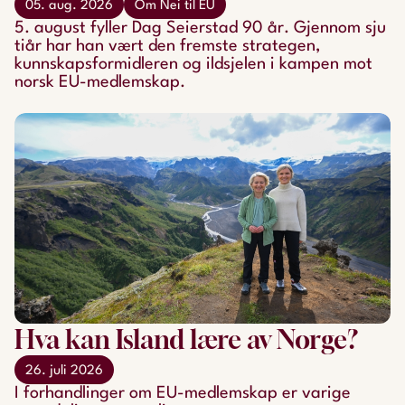
05. aug. 2026
Om Nei til EU
5. august fyller Dag Seierstad 90 år. Gjennom sju
tiår har han vært den fremste strategen,
kunnskapsformidleren og ildsjelen i kampen mot
norsk EU-medlemskap.
Hva kan Island lære av Norge?
26. juli 2026
​​​​​​​I forhandlinger om EU-medlemskap er varige