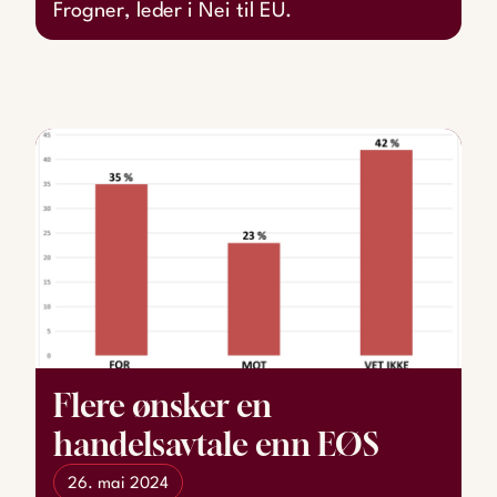
Frogner, leder i Nei til EU.
Flere ønsker en
handelsavtale enn EØS
26. mai 2024