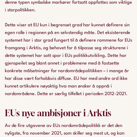
denne typen symbolske markører fortsatt oppfattes som viktige
i storpolitikken.
Dette viser at EU kun i begrenset grad har kunnet definere sin
egen rolle i regionen på en selvstendig måte. Det eksisterende
systemet har i stor grad fungert til å definere rammene for EUs
framgang i Arktis, og behovet for å tilpasse seg strukturene i
dette systemet har satt spor i EUs politikkutvikling. Dette har
gjenspeilet seg blant annet i problemene med å fastsette
konkrete målsetninger for nordområdepolitikken – i mange år
har disse vært forholdsvis diffuse. EU har med andre ord ikke
kunnet artikulere nøyaktig hva man ønsker å oppnå i
nordområdene. Dette er særlig tilfellet i perioden 2012-2021.
EUs nye ambisjoner i Arktis
Av de fire utgavene av EUs nordområdepolitikk er det den
nyligste, fra november 2021, som skiller seg mest ut, og kan