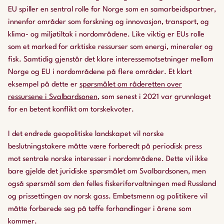
EU spiller en sentral rolle for Norge som en samarbeidspartner,
innenfor områder som forskning og innovasjon, transport, og
klima- og miljøtiltak i nordområdene. Like viktig er EUs rolle
som et marked for arktiske ressurser som energi, mineraler og
fisk. Samtidig gjenstår det klare interessemotsetninger mellom
Norge og EU i nordområdene på flere områder. Et klart
eksempel på dette er
spørsmålet om råderetten over
ressursene i Svalbardsonen
, som senest i 2021 var grunnlaget
for en betent konflikt om torskekvoter.
I det endrede geopolitiske landskapet vil norske
beslutningstakere måtte være forberedt på periodisk press
mot sentrale norske interesser i nordområdene. Dette vil ikke
bare gjelde det juridiske spørsmålet om Svalbardsonen, men
også spørsmål som den felles fiskeriforvaltningen med Russland
og prissettingen av norsk gass. Embetsmenn og politikere vil
måtte forberede seg på tøffe forhandlinger i årene som
kommer.