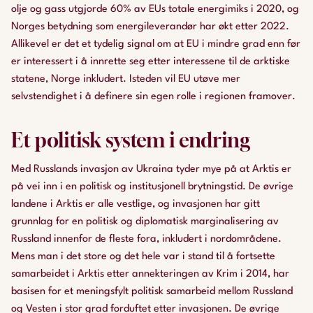
olje og gass utgjorde 60% av EUs totale energimiks i 2020, og
Norges betydning som energileverandør har økt etter 2022.
Allikevel er det et tydelig signal om at EU i mindre grad enn før
er interessert i å innrette seg etter interessene til de arktiske
statene, Norge inkludert. Isteden vil EU utøve mer
selvstendighet i å definere sin egen rolle i regionen framover.
Et politisk system i endring
Med Russlands invasjon av Ukraina tyder mye på at Arktis er
på vei inn i en politisk og institusjonell brytningstid. De øvrige
landene i Arktis er alle vestlige, og invasjonen har gitt
grunnlag for en politisk og diplomatisk marginalisering av
Russland innenfor de fleste fora, inkludert i nordområdene.
Mens man i det store og det hele var i stand til å fortsette
samarbeidet i Arktis etter annekteringen av Krim i 2014, har
basisen for et meningsfylt politisk samarbeid mellom Russland
og Vesten i stor grad forduftet etter invasjonen. De øvrige