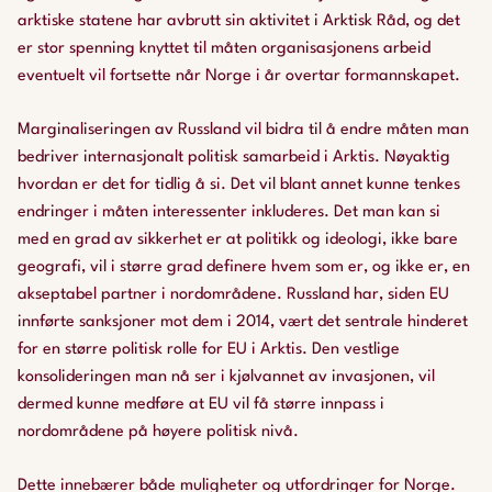
arktiske statene har avbrutt sin aktivitet i Arktisk Råd, og det
er stor spenning knyttet til måten organisasjonens arbeid
eventuelt vil fortsette når Norge i år overtar formannskapet.
Marginaliseringen av Russland vil bidra til å endre måten man
bedriver internasjonalt politisk samarbeid i Arktis. Nøyaktig
hvordan er det for tidlig å si. Det vil blant annet kunne tenkes
endringer i måten interessenter inkluderes. Det man kan si
med en grad av sikkerhet er at politikk og ideologi, ikke bare
geografi, vil i større grad definere hvem som er, og ikke er, en
akseptabel partner i nordområdene. Russland har, siden EU
innførte sanksjoner mot dem i 2014, vært det sentrale hinderet
for en større politisk rolle for EU i Arktis. Den vestlige
konsolideringen man nå ser i kjølvannet av invasjonen, vil
dermed kunne medføre at EU vil få større innpass i
nordområdene på høyere politisk nivå.
Dette innebærer både muligheter og utfordringer for Norge.