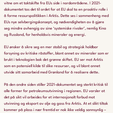
vitne om et taktskifte fra EUs side i nordområdene. I 2021-
dokumentet tas det til ordet for at EU skal ta en proaktiv rolle i
å forme ressurspolitikken i Arktis. Dette ses i sammenheng med
EUs nye selvbergingskonsept, og nødvendigheten av å gjøre
seg mindre avhengig av sine ‘systemiske rivaler’, nemlig Kina
og Russland, for henholdsvis mineraler og energi.
EU ønsker å sikre seg en mer stabil og strategisk holdbar
forsyning av kritiske råstoffer, blant annet av mineraler som er
brukt i teknologien bak det grønne skiftet. EU ser mot Arktis
som en potensiell kilde til slike ressurser, og vil blant annet
utvide sitt samarbeid med Grønland for å realisere dette.
På den andre siden stiller 2021-dokumentet seg sterkt kritisk til
alle former for petroleumsutvinning i regionen. EU varsler at
det på sikt vil arbeides for et internasjonalt forbud mot
utvinning og eksport av olje og gass fra Arktis. At et slikt tiltak
kommer på plass i nær fremtid er nok ikke veldig sannsynlig –