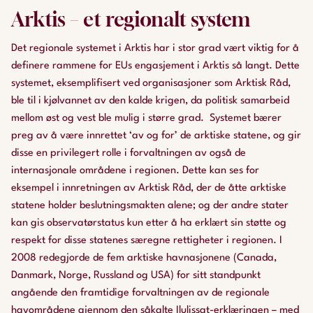
Arktis – et regionalt system
Det regionale systemet i Arktis har i stor grad vært viktig for å
definere rammene for EUs engasjement i Arktis så langt. Dette
systemet, eksemplifisert ved organisasjoner som Arktisk Råd,
ble til i kjølvannet av den kalde krigen, da politisk samarbeid
mellom øst og vest ble mulig i større grad. Systemet bærer
preg av å være innrettet ‘av og for’ de arktiske statene, og gir
disse en privilegert rolle i forvaltningen av også de
internasjonale områdene i regionen. Dette kan ses for
eksempel i innretningen av Arktisk Råd, der de åtte arktiske
statene holder beslutningsmakten alene; og der andre stater
kan gis observatørstatus kun etter å ha erklært sin støtte og
respekt for disse statenes særegne rettigheter i regionen. I
2008 redegjorde de fem arktiske havnasjonene (Canada,
Danmark, Norge, Russland og USA) for sitt standpunkt
angående den framtidige forvaltningen av de regionale
havområdene gjennom den såkalte Ilulissat-erklæringen – med