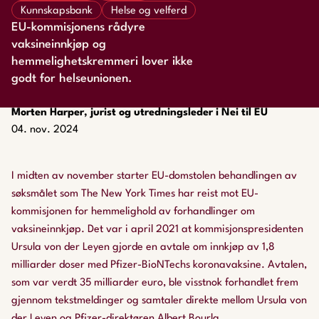
Kunnskapsbank
Helse og velferd
EU-kommisjonens rådyre
vaksineinnkjøp og
hemmelighetskremmeri lover ikke
godt for helseunionen.
Morten Harper, jurist og utredningsleder i Nei til EU
04. nov. 2024
I midten av november starter EU-domstolen behandlingen av
søksmålet som The New York Times har reist mot EU-
kommisjonen for hemmelighold av forhandlinger om
vaksineinnkjøp. Det var i april 2021 at kommisjonspresidenten
Ursula von der Leyen gjorde en avtale om innkjøp av 1,8
milliarder doser med Pfizer-BioNTechs koronavaksine. Avtalen,
som var verdt 35 milliarder euro, ble visstnok forhandlet frem
gjennom tekstmeldinger og samtaler direkte mellom Ursula von
der Leyen og Pfizer-direktøren Albert Bourla.