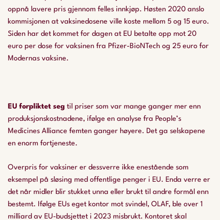
oppnå lavere pris gjennom felles innkjøp. Høsten 2020 anslo
kommisjonen at vaksinedosene ville koste mellom 5 og 15 euro.
Siden har det kommet for dagen at EU betalte opp mot 20
euro per dose for vaksinen fra Pfizer-BioNTech og 25 euro for
Modernas vaksine.
EU forpliktet seg
til priser som var mange ganger mer enn
produksjonskostnadene, ifølge en analyse fra People’s
Medicines Alliance femten ganger høyere. Det ga selskapene
en enorm fortjeneste.
Overpris for vaksiner er dessverre ikke enestående som
eksempel på sløsing med offentlige penger i EU. Enda verre er
det når midler blir stukket unna eller brukt til andre formål enn
bestemt. Ifølge EUs eget kontor mot svindel, OLAF, ble over 1
milliard av EU-budsjettet i 2023 misbrukt. Kontoret skal