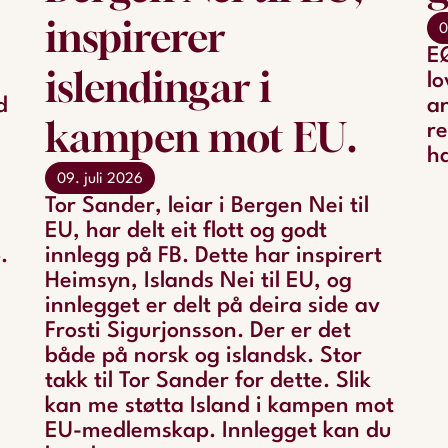
inspirerer
0
EØ
islendingar i
lo
d
ar
kampen mot EU.
re
ha
09. juli 2026
Tor Sander, leiar i Bergen Nei til
EU, har delt eit flott og godt
.
innlegg på FB. Dette har inspirert
Heimsyn, Islands Nei til EU, og
innlegget er delt på deira side av
Frosti Sigurjonsson. Der er det
både på norsk og islandsk. Stor
takk til Tor Sander for dette. Slik
kan me støtta Island i kampen mot
EU-medlemskap. Innlegget kan du