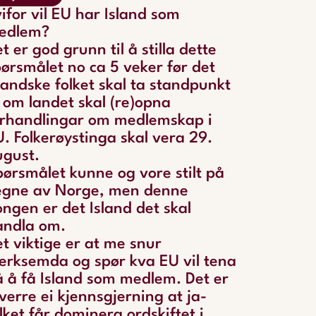
ifor vil EU har Island som
edlem?
t er god grunn til å stilla dette
ørsmålet no ca 5 veker før det
landske folket skal ta standpunkt
l om landet skal (re)opna
orhandlingar om medlemskap i
. Folkerøystinga skal vera 29.
ugust.
ørsmålet kunne og vore stilt på
egne av Norge, men denne
ngen er det Island det skal
andla om.
t viktige er at me snur
erksemda og spør kva EU vil tena
 å få Island som medlem. Det er
verre ei kjennsgjerning at ja-
lket får dominera ordskiftet i