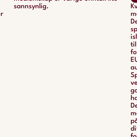
sannsynlig.
Kv
er
m
De
sp
is
ti
f
EU
a
Sp
v
go
h
De
m
på
di
fo