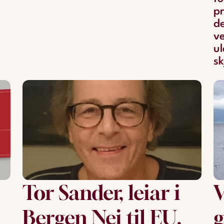
pr
de
v
ul
sk
Tor Sander, leiar i
V
Bergen Nei til EU,