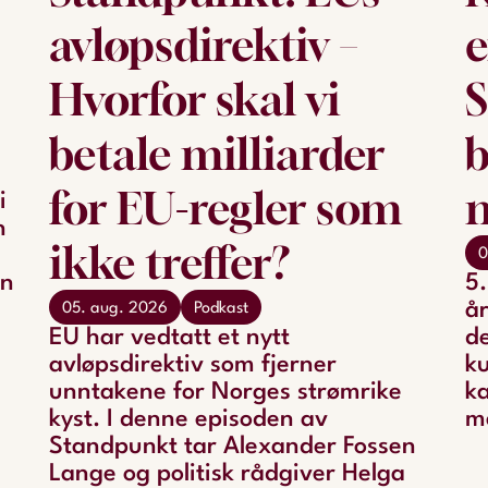
avløpsdirektiv –
e
Hvorfor skal vi
S
betale milliarder
b
for EU-regler som
i
n
ikke treffer?
0
en
5.
år
05. aug. 2026
Podkast
EU har vedtatt et nytt
de
avløpsdirektiv som fjerner
ku
unntakene for Norges strømrike
k
kyst. I denne episoden av
m
Standpunkt tar Alexander Fossen
Lange og politisk rådgiver Helga