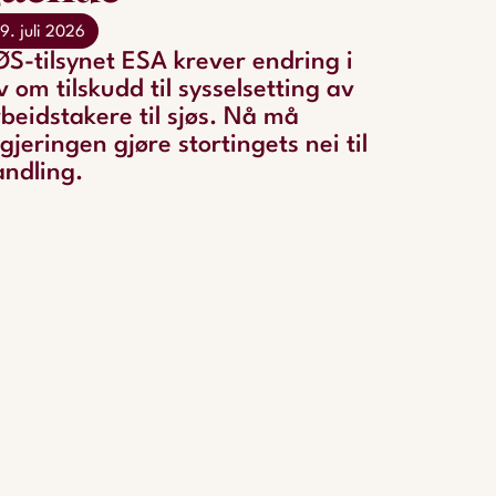
9. juli 2026
S-tilsynet ESA krever endring i
v om tilskudd til sysselsetting av
beidstakere til sjøs. Nå må
gjeringen gjøre stortingets nei til
ndling.