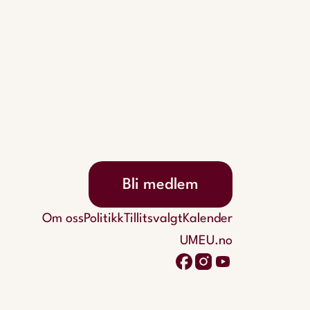
Bli medlem
Om oss
Politikk
Tillitsvalgt
Kalender
UMEU.no