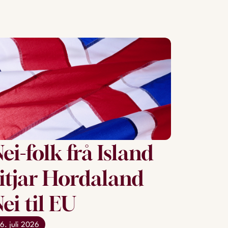
ei-folk frå Island
itjar Hordaland
ei til EU
6. juli 2026