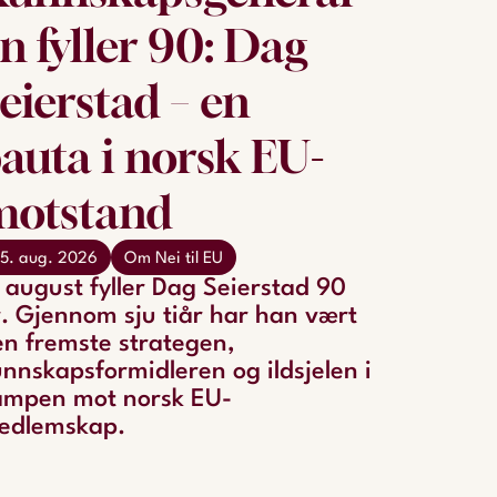
n fyller 90: Dag
eierstad – en
auta i norsk EU-
motstand
5. aug. 2026
Om Nei til EU
 august fyller Dag Seierstad 90
. Gjennom sju tiår har han vært
n fremste strategen,
nnskapsformidleren og ildsjelen i
ampen mot norsk EU-
edlemskap.