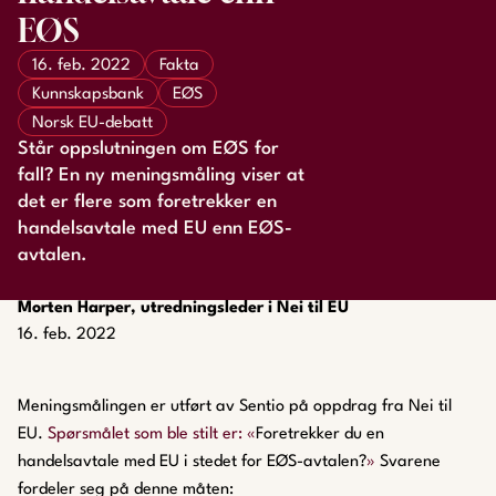
EØS
16. feb. 2022
Fakta
Kunnskapsbank
EØS
Norsk EU-debatt
Står oppslutningen om EØS for
fall? En ny meningsmåling viser at
det er flere som foretrekker en
handelsavtale med EU enn EØS-
avtalen.
Morten Harper, utredningsleder i Nei til EU
16. feb. 2022
Meningsmålingen er utført av Sentio på oppdrag fra Nei til
EU.
Spørsmålet som ble stilt er: «
Foretrekker du en
handelsavtale med EU i stedet for EØS-avtalen?
»
Svarene
fordeler seg på denne måten: