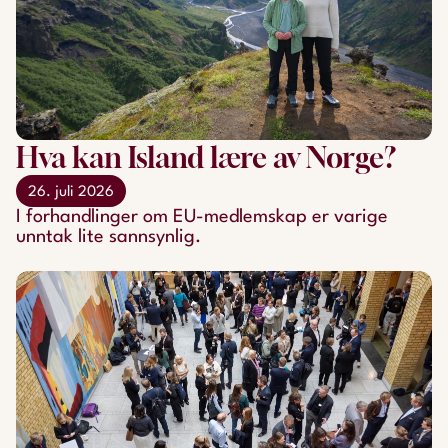
Hva kan Island lære av Norge?
26. juli 2026
​​​​​​​I forhandlinger om EU-medlemskap er varige
unntak lite sannsynlig.