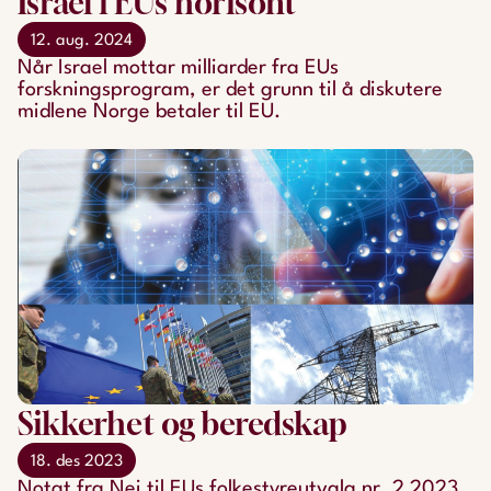
Israel i EUs horisont
12. aug. 2024
Når Israel mottar milliarder fra EUs
forskningsprogram, er det grunn til å diskutere
midlene Norge betaler til EU.
Sikkerhet og beredskap
18. des 2023
Notat fra Nei til EUs folkestyreutvalg nr. 2 2023.