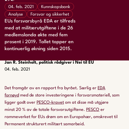
04. feb. 2021
Kunnskapsbank
Analyse
Forsvar og sikkerhet
EUs forsvarsbyrå EDA er tilfreds
med at militærutgiftene i de 26
medlemslanda økte med fem
prosent i 2019. Tallet topper en
kontinuerlig økning siden 2015.
Jan R. Steinholt, politisk rådgiver i Nei til EU
04. feb. 2021
Det framgår av en rapport fra byrået. Særlig er
EDA
fornøyd
med de store investeringene i forsvarsmateriell, som
ligger godt over
PESCO
-
krav
et
om at disse må utgjøre
minst 20 % av de totale forsvarsutgiftene.
PESCO
er
rammeverket for EUs drøm om en Europahær, omskrevet til
Permanent strukturert militært samarbeid.