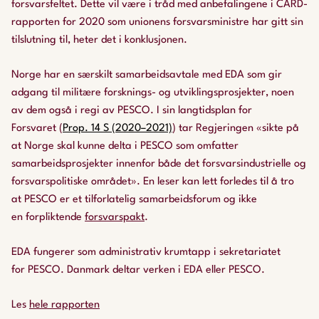
forsvarsfeltet. Dette vil være i tråd med anbefalingene i CARD-
rapporten for 2020 som unionens forsvarsministre har gitt sin
tilslutning til, heter det i konklusjonen.
Norge har en særskilt samarbeidsavtale med EDA som gir
adgang til militære forsknings- og utviklingsprosjekter, noen
av dem også i regi av PESCO. I sin langtidsplan for
Forsvaret (
Prop
. 14 S (2020–2021)
) tar Regjeringen «sikte på
at Norge skal kunne delta i PESCO som omfatter
samarbeidsprosjekter innenfor både det forsvarsindustrielle og
forsvarspolitiske området». En leser kan lett forledes til å tro
at PESCO er et tilforlatelig samarbeidsforum og ikke
en forpliktende
forsvarspakt
.
EDA fungerer som administrativ krumtapp i sekretariatet
for PESCO. Danmark deltar verken i EDA eller PESCO.
Les
hele rapporten