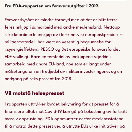
Fra EDA-rapporten om forsvarsutgifter i 2019.
Forsvarsbyrået er mindre fornøyd med at det er blitt færre
fellesinnkjøp i samarbeid med andre medlemsland. Nettopp
slike koordinerte innkjøp av (fortrinnsvis) europeiskprodusert
militærmateriell, har vært en vesentlig begrunnelse for
«synergieffekten» PESCO og Det europeiske forsvarsfondet
EDF skulle gi. Bare en femtedel av innkjøpene skjedde i
samarbeid med andre EU-land, noe som er langt under
målsettinga om en tredjedel av militærinvesteringene, og en
nedgang på seks prosent fra 2018.
Vil motstå
helse
presset
I rapporten uttrykker byrået bekymring for at presset for å
finansiere tiltak mot Covid-19 kan gå på bekostning av fortsatt
massiv opprustning. EDA oppmuntrer derfor medlemsstatene
til å motstå dette presset ved å utnytte EUs ulike initiativer på