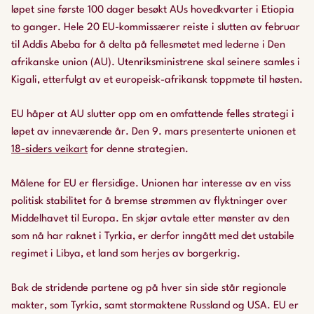
løpet sine første 100 dager besøkt AUs hovedkvarter i Etiopia
to ganger. Hele 20 EU-kommissærer reiste i slutten av februar
til Addis Abeba for å delta på fellesmøtet med lederne i Den
afrikanske union (AU). Utenriksministrene skal seinere samles i
Kigali, etterfulgt av et europeisk-afrikansk toppmøte til høsten.
EU håper at AU slutter opp om en omfattende felles strategi i
løpet av inneværende år. Den 9. mars presenterte unionen et
18-siders veikart
for denne strategien.
Målene for EU er flersidige. Unionen har interesse av en viss
politisk stabilitet for å bremse strømmen av flyktninger over
Middelhavet til Europa. En skjør avtale etter mønster av den
som nå har raknet i Tyrkia, er derfor inngått med det ustabile
regimet i Libya, et land som herjes av borgerkrig.
Bak de stridende partene og på hver sin side står regionale
makter, som Tyrkia, samt stormaktene Russland og USA. EU er