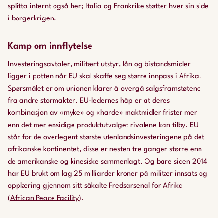
splitta internt også her;
Italia og Frankrike støtter hver sin side
i borgerkrigen.
Kamp om innflytelse
Investeringsavtaler, militært utstyr, lån og bistandsmidler
ligger i potten når EU skal skaffe seg større innpass i Afrika.
Spørsmålet er om unionen klarer å overgå salgsframstøtene
fra andre stormakter. EU-ledernes håp er at deres
kombinasjon av «myke» og «harde» maktmidler frister mer
enn det mer ensidige produktutvalget rivalene kan tilby. EU
står for de overlegent største utenlandsinvesteringene på det
afrikanske kontinentet, disse er nesten tre ganger større enn
de amerikanske og kinesiske sammenlagt. Og bare siden 2014
har EU brukt om lag 25 milliarder kroner på militær innsats og
opplæring gjennom sitt såkalte Fredsarsenal for Afrika
(
African Peace Facility
).