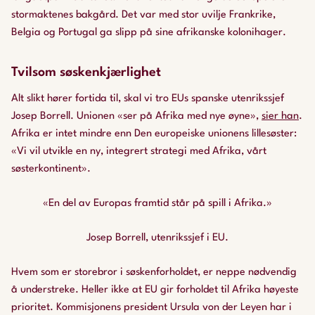
stormaktenes bakgård. Det var med stor uvilje Frankrike,
Belgia og Portugal ga slipp på sine afrikanske kolonihager.
Tvilsom søskenkjærlighet
Alt slikt hører fortida til, skal vi tro EUs spanske utenrikssjef
Josep Borrell. Unionen «ser på Afrika med nye øyne»,
sier han
.
Afrika er intet mindre enn Den europeiske unionens lillesøster:
«Vi vil utvikle en ny, integrert strategi med Afrika, vårt
søsterkontinent».
«En del av Europas framtid står på spill i Afrika.»
Josep Borrell, utenrikssjef i EU.
Hvem som er storebror i søskenforholdet, er neppe nødvendig
å understreke. Heller ikke at EU gir forholdet til Afrika høyeste
prioritet. Kommisjonens president Ursula von der Leyen har i