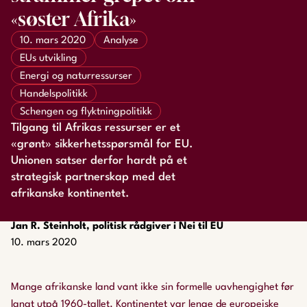
«søster Afrika»
10. mars 2020
Analyse
EUs utvikling
Energi og naturressurser
Handelspolitikk
Schengen og flyktningpolitikk
Tilgang til Afrikas ressurser er et
«grønt» sikkerhetsspørsmål for EU.
Unionen satser derfor hardt på et
strategisk partnerskap med det
afrikanske kontinentet.
Jan R. Steinholt, politisk rådgiver i Nei til EU
10. mars 2020
Mange afrikanske land vant ikke sin formelle uavhengighet før
langt utpå 1960-tallet. Kontinentet var lenge de europeiske