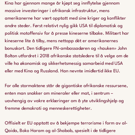
Kina har gjennom mange år kjøpt seg innflytelse gjennom
massive investeringer i afrikansk infrastruktur, mens
amerikanerne har vært opptatt med sine kriger og konflikter
andre steder. Først relativt nylig gikk USA til diplomatisk og
politisk motoffensiv for å presse kineserne tilbake. Militært har
kineserne lite å tilby, mens nettopp dét er amerikanernes
bonuskort. Den tidligere FN-ambassadøren og «hauken» John
Bolton utfordret i 2018 afrikanske statsledere til å velge om de
ville ha økonomisk og sikkerhetsmessig samarbeid med USA
eller med Kina og Russland. Han nevnte imidlertid ikke EU.
For alle stormaktene står de gigantiske afrikanske ressursene,
enten man snakker om mineraler eller mat, i sentrum –
uavhengig av vakre erklæringer om å yte utviklingshjelp og
fremme demokrati og menneskerettigheter.
Offisielt er EU opptatt av å bekjempe terrorisme i form av al-
Qaida, Boko Haram og al-Shabab, spesielt i de tidligere