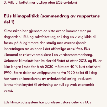
3. Ville vi kuttet mer utslipp uten EØS-avtalen?
EUs klimapolitikk (sammendrag av rapportens
del 1)
Klimasaken har gjennom de siste årene kommet mer på
dagsorden i EU, og saksfeltet utgjør i dag en viktig kilde til
forsøk på å legitimere den stadig mer overnasjonale
innretningen av unionen i det offentlige ordskiftet. EUs
klimamål er relativt ambisiøse i en verdenssammenheng.
Unionens klimakutt har imidlertid flatet ut etter 2013, og EU er
ikke lengre i rute for å nå 2030-målet om 40 % kutt relativt til
1990. Store deler av utslippskuttene fra 1990-tallet til i dag
har vært en konsekvens av avindustrialisering, redusert
lønnsomhet knyttet til utvinning av kull og svak økonomisk
vekst.
EUs klimakvotesystem har paralysert store deler av EUs