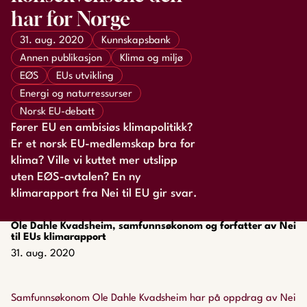
har for Norge
31. aug. 2020
Kunnskapsbank
Annen publikasjon
Klima og miljø
EØS
EUs utvikling
Energi og naturressurser
Norsk EU-debatt
Fører EU en ambisiøs klimapolitikk?
Er et norsk EU-medlemskap bra for
klima? Ville vi kuttet mer utslipp
uten EØS-avtalen? En ny
klimarapport fra Nei til EU gir svar.
Ole Dahle Kvadsheim, samfunnsøkonom og forfatter av Nei
til EUs klimarapport
31. aug. 2020
Samfunnsøkonom Ole Dahle Kvadsheim har på oppdrag av Nei