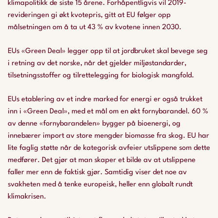
klimapolitikk de siste 15 årene. Forhåpentligvis vil 2019-
revideringen gi økt kvotepris, gitt at EU følger opp
målsetningen om å ta ut 43 % av kvotene innen 2030.
EUs «Green Deal» legger opp til at jordbruket skal bevege seg
i retning av det norske, når det gjelder miljøstandarder,
tilsetningsstoffer og tilrettelegging for biologisk mangfold.
EUs etablering av et indre marked for energi er også trukket
inn i «Green Deal», med et mål om en økt fornybarandel. 60 %
av denne «fornybarandelen» bygger på bioenergi, og
innebærer import av store mengder biomasse fra skog. EU har
lite faglig støtte når de kategorisk avfeier utslippene som dette
medfører. Det gjør at man skaper et bilde av at utslippene
faller mer enn de faktisk gjør. Samtidig viser det noe av
svakheten med å tenke europeisk, heller enn globalt rundt
klimakrisen.