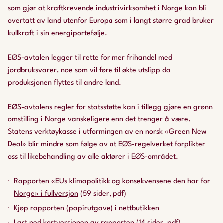
som gjør at kraftkrevende industrivirksomhet i Norge kan bli
overtatt av land utenfor Europa som i langt større grad bruker
kullkraft i sin energiportefølje.
EØS-avtalen legger til rette for mer frihandel med
jordbruksvarer, noe som vil føre til økte utslipp da
produksjonen flyttes til andre land.
EØS-avtalens regler for statsstøtte kan i tillegg gjøre en grønn
omstilling i Norge vanskeligere enn det trenger å være.
Statens verktøykasse i utformingen av en norsk «Green New
Deal» blir mindre som følge av at EØS-regelverket forplikter
oss til likebehandling av alle aktører i EØS-området.
Rapporten «EUs klimapolitikk og konsekvensene den har for
Norge» i fullversjon
(59 sider, pdf)
Kjøp rapporten (papirutgave) i nettbutikken
Last ned kortversjonen av rapporten
(14 sider, pdf)