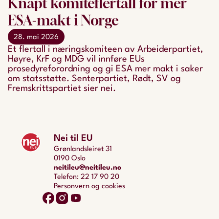
Knapt komitéflertall for mer
ESA-makt i Norge
28. mai 2026
Et flertall i næringskomiteen av Arbeiderpartiet,
Høyre, KrF og MDG vil innføre EUs
prosedyreforordning og gi ESA mer makt i saker
om statsstøtte. Senterpartiet, Rødt, SV og
Fremskrittspartiet sier nei.
Nei til EU
Grønlandsleiret 31
0190 Oslo
neitileu@neitileu.no
Telefon: 22 17 90 20
Personvern og cookies