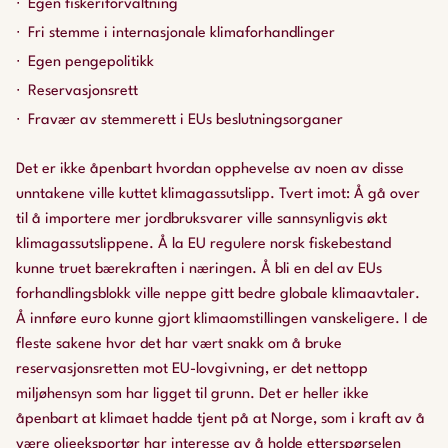
Egen fiskeriforvaltning
Fri stemme i internasjonale klimaforhandlinger
Egen pengepolitikk
Reservasjonsrett
Fravær av stemmerett i EUs beslutningsorganer
Det er ikke åpenbart hvordan opphevelse av noen av disse
unntakene ville kuttet klimagassutslipp. Tvert imot: Å gå over
til å importere mer jordbruksvarer ville sannsynligvis økt
klimagassutslippene. Å la EU regulere norsk fiskebestand
kunne truet bærekraften i næringen. Å bli en del av EUs
forhandlingsblokk ville neppe gitt bedre globale klimaavtaler.
Å innføre euro kunne gjort klimaomstillingen vanskeligere. I de
fleste sakene hvor det har vært snakk om å bruke
reservasjonsretten mot EU-lovgivning, er det nettopp
miljøhensyn som har ligget til grunn. Det er heller ikke
åpenbart at klimaet hadde tjent på at Norge, som i kraft av å
være oljeeksportør har interesse av å holde etterspørselen