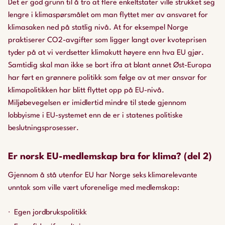
Det er god grunn til å tro at flere enkeltstater ville strukket seg
lengre i klimaspørsmålet om man flyttet mer av ansvaret for
klimasaken ned på statlig nivå. At for eksempel Norge
praktiserer CO2-avgifter som ligger langt over kvoteprisen
tyder på at vi verdsetter klimakutt høyere enn hva EU gjør.
Samtidig skal man ikke se bort ifra at blant annet Øst-Europa
har ført en grønnere politikk som følge av at mer ansvar for
klimapolitikken har blitt flyttet opp på EU-nivå.
Miljøbevegelsen er imidlertid mindre til stede gjennom
lobbyisme i EU-systemet enn de er i statenes politiske
beslutningsprosesser.
Er norsk EU-medlemskap bra for klima? (del 2)
Gjennom å stå utenfor EU har Norge seks klimarelevante
unntak som ville vært uforenelige med medlemskap:
Egen jordbrukspolitikk