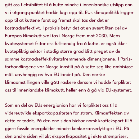
gitt oss fleksibilitet til å kutte mindre i innenlandske utslipp enn
vi i utgangspunktet hadde lagt opp til. EUs klimapolitikk legger
opp til at kuttene først og fremst skal tas der det er
kostnadseffektivt. I praksis betyr det at en svært liten del av
Europas klimakutt skal tas i Norge frem mot 2030. Mens
kvotesystemet fritar oss fullstendig fra å kutte, er også ikke-
kvotepliktig sektor i stadig større grad blitt preget av de
samme kostnadseffektivitetsfremmende dimensjonene. I Paris-
forhandlingene var Norge innstilt på å sette seg like ambisiøse
mål, uavhengig av hva EU landet på. Den norske
klimaomstillingen ville gått raskere dersom vi hadde forpliktet
oss til innenlandske klimakutt, heller enn å gå via EU-systemet.
Som en del av EUs energiunion har vi forpliktet oss til å
videreutvikle eksportkapasiteten for strøm. Klimaeffekten av
dette er todelt. På den ene siden bidrar norsk krafteksport til å
gjøre fossile energikilder mindre konkurransedyktige i EU. På
den andre siden vil økt eksportkapasitet gi økte strømpriser,