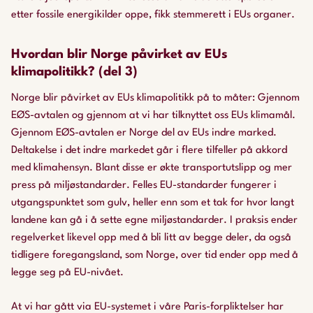
etter fossile energikilder oppe, fikk stemmerett i EUs organer.
Hvordan blir Norge påvirket av EUs
klimapolitikk? (del 3)
Norge blir påvirket av EUs klimapolitikk på to måter: Gjennom
EØS-avtalen og gjennom at vi har tilknyttet oss EUs klimamål.
Gjennom EØS-avtalen er Norge del av EUs indre marked.
Deltakelse i det indre markedet går i flere tilfeller på akkord
med klimahensyn. Blant disse er økte transportutslipp og mer
press på miljøstandarder. Felles EU-standarder fungerer i
utgangspunktet som gulv, heller enn som et tak for hvor langt
landene kan gå i å sette egne miljøstandarder. I praksis ender
regelverket likevel opp med å bli litt av begge deler, da også
tidligere foregangsland, som Norge, over tid ender opp med å
legge seg på EU-nivået.
At vi har gått via EU-systemet i våre Paris-forpliktelser har