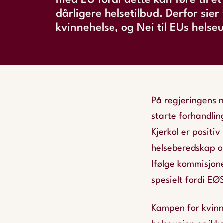
med EU fordi dette kan føre til et
dårligere helsetilbud. Derfor sier v
kvinnehelse, og Nei til EUs hels
På regjeringens n
starte forhandli
Kjerkol er positi
helseberedskap o
Ifølge kommisjon
spesielt fordi EØ
Kampen for kvinn