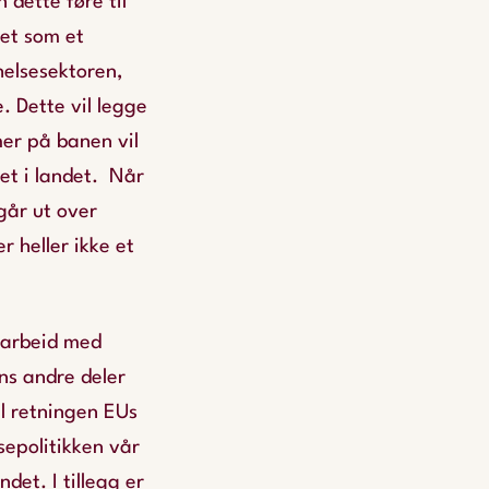
 dette føre til
net som et
 helsesektoren,
. Dette vil legge
mer på banen vil
det i landet. Når
går ut over
 heller ikke et
 arbeid med
s andre deler
il retningen EUs
sepolitikken vår
et. I tillegg er