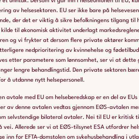
 et unntak. Dersom vi går inn i helseunionen til EU, kan
ring av helsesektoren. EU ser ikke bare på helsevese
de, der det er viktig å sikre befolkningens tilgang til
ilde til økonomisk aktivitet underlagt markedsreglene
ren og vi frykter at dersom flere private aktører kom
 ytterligere nedprioritering av kvinnehelse og fødetilbu
ves etter parametere som lønnsomhet, ser vi at dette 
nger lengre behandlingstid. Den private sektoren bærer
 for å utdanne nytt helsepersonell.
en avtale med EU om helseberedskap er en del av EUs
ler av denne avtalen vedtas gjennom EØS-avtalen men
 selvstendige bilateral avtaler. Nei til EU er kritisk t
å vei. Allerede ser vi at EØS-tilsynet ESA utfordrer hel
e inn for EFTA-domstolen om sykehusbehandling i utland