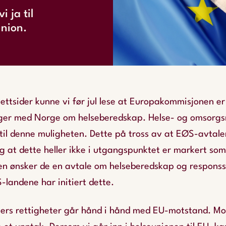
i ja til
eunion.
ettsider kunne vi før jul lese at Europakommisjonen er p
nger med Norge om helseberedskap. Helse- og omsorgsm
v til denne muligheten. Dette på tross av at EØS-avtal
g at dette heller ikke i utgangspunktet er markert so
en ønsker de en avtale om helseberedskap og responss
S-landene har initiert dette.
ers rettigheter går hånd i hånd med EU-motstand. M