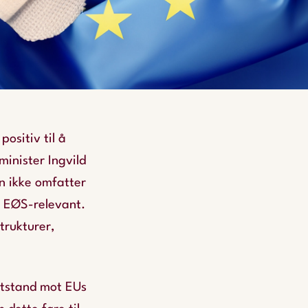
ositiv til å
inister Ingvild
en ikke omfatter
m EØS-relevant.
trukturer,
otstand mot EUs