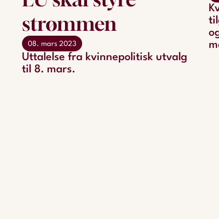
Kv
strømmen
ti
og
m
08. mars 2023
Uttalelse fra kvinnepolitisk utvalg
til 8. mars.