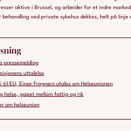
resser aktive i Brussel, og arbeider for et indre marked
r behandling ved private sykehus dekkes, helt på linje 
esning
s pressemelding
sjonens uttalelse
i til EU, Einar Frogners utales om Helseunionen
g helse, gapet mellom fattig og rik
er om helseunion