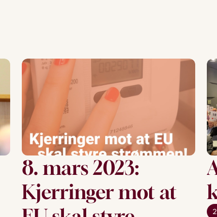
8. mars 2023:
A
Kjerringer mot at
k
EU skal styre
2