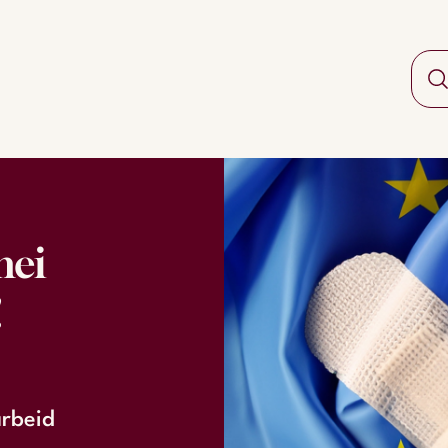
nei
!
arbeid