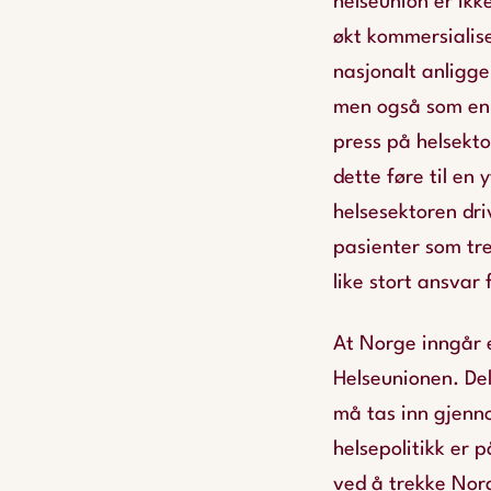
helseunion er ikke
økt kommersialise
nasjonalt anliggen
men også som en k
press på helsekto
dette føre til en
helsesektoren dri
pasienter som tre
like stort ansvar
At Norge inngår 
Helseunionen. De
må tas inn gjennom
helsepolitikk er p
ved å trekke Norg