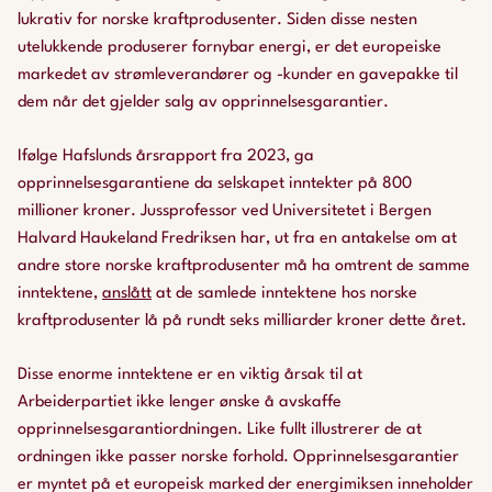
lukrativ for norske kraftprodusenter. Siden disse nesten
utelukkende produserer fornybar energi, er det europeiske
markedet av strømleverandører og -kunder en gavepakke til
dem når det gjelder salg av opprinnelsesgarantier.
Ifølge Hafslunds årsrapport fra 2023, ga
opprinnelsesgarantiene da selskapet inntekter på 800
millioner kroner. Jussprofessor ved Universitetet i Bergen
Halvard Haukeland Fredriksen har, ut fra en antakelse om at
andre store norske kraftprodusenter må ha omtrent de samme
inntektene,
anslått
at de samlede inntektene hos norske
kraftprodusenter lå på rundt seks milliarder kroner dette året.
Disse enorme inntektene er en viktig årsak til at
Arbeiderpartiet ikke lenger ønske å avskaffe
opprinnelsesgarantiordningen. Like fullt illustrerer de at
ordningen ikke passer norske forhold. Opprinnelsesgarantier
er myntet på et europeisk marked der energimiksen inneholder