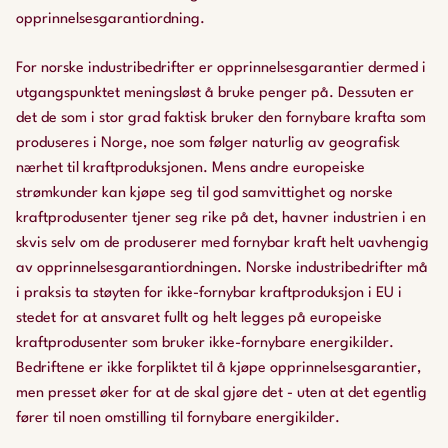
opprinnelsesgarantiordning.
For norske industribedrifter er opprinnelsesgarantier dermed i
utgangspunktet meningsløst å bruke penger på. Dessuten er
det de som i stor grad faktisk bruker den fornybare krafta som
produseres i Norge, noe som følger naturlig av geografisk
nærhet til kraftproduksjonen. Mens andre europeiske
strømkunder kan kjøpe seg til god samvittighet og norske
kraftprodusenter tjener seg rike på det, havner industrien i en
skvis selv om de produserer med fornybar kraft helt uavhengig
av opprinnelsesgarantiordningen. Norske industribedrifter må
i praksis ta støyten for ikke-fornybar kraftproduksjon i EU i
stedet for at ansvaret fullt og helt legges på europeiske
kraftprodusenter som bruker ikke-fornybare energikilder.
Bedriftene er ikke forpliktet til å kjøpe opprinnelsesgarantier,
men presset øker for at de skal gjøre det - uten at det egentlig
fører til noen omstilling til fornybare energikilder.