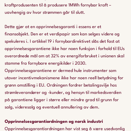
kraftprodusenten til å produsere 1MWh fornybar kraft –
uavhengig av hvor strømmen går til slutt.
Dette gjør at en opprinnelsesgaranti i essens er et
finansobjekt. Den er et verdipapir som kan selges videre og
spekuleres i. I artikkel 19 i fornybardirektivet slås det fast at
opprinnelsesgarantiene ikke har noen funksjon i forhold til EUs
overordnede mål om at 32% av energiforbruket i unionen skal
stamme fra fornybare energikilder i 2030.
Opprinnelsesgarantiene er dermed hule instrumenter som
utover incentivmekanismene ikke har noen reell betydning for
grønn omstilling i EU. Ordningen fordrer betalingsvilje hos
strømleverandører og -kunder, og hensyn til markedsverdien
på garantiene ligger i større eller mindre grad til grunn for
salg, videresalg og eventuell annullering av dem.
Opprinnelsesgarantiordningen og norsk industri
Opprinnelsesgarantiordningen har vist seg å være usedvanlig