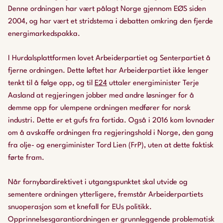
Denne ordningen har vært pålagt Norge gjennom EØS siden
2004, og har vært et stridstema i debatten omkring den fjerde
energimarkedspakka.
I Hurdalsplattformen lovet Arbeiderpartiet og Senterpartiet å
fjerne ordningen. Dette løftet har Arbeiderpartiet ikke lenger
tenkt til å følge opp, og til
E24
uttaler energiminister Terje
Aasland at regjeringen jobber med andre løsninger for å
demme opp for ulempene ordningen medfører for norsk
industri. Dette er et gufs fra fortida. Også i 2016 kom lovnader
om å avskaffe ordningen fra regjeringshold i Norge, den gang
fra olje- og energiminister Tord Lien (FrP), uten at dette faktisk
førte fram.
Når fornybardirektivet i utgangspunktet skal utvide og
sementere ordningen ytterligere, fremstår Arbeiderpartiets
snuoperasjon som et knefall for EUs politikk.
Opprinnelsesgarantiordningen er grunnleggende problematisk