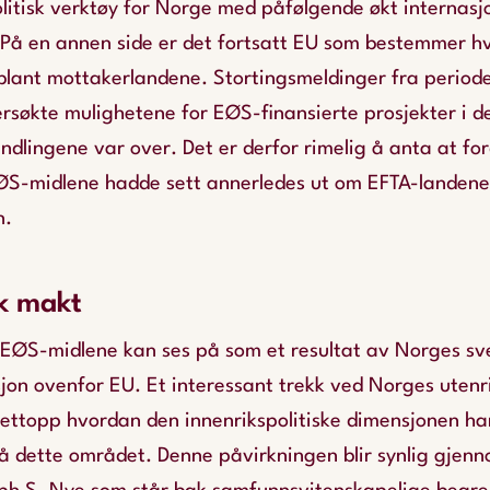
litisk verktøy for Norge med påfølgende økt internasj
å en annen side er det fortsatt EU som bestemmer 
 blant mottakerlandene. Stortingsmeldinger fra period
søkte mulighetene for EØS-finansierte prosjekter i de
andlingene var over. Det er derfor rimelig å anta at fo
S-midlene hadde sett annerledes ut om EFTA-landene s
n.
k makt
 EØS-midlene kan ses på som et resultat av Norges s
jon ovenfor EU. Et interessant trekk ved Norges utenri
 nettopp hvordan den innenrikspolitiske dimensjonen ha
på dette området. Denne påvirkningen blir synlig gjenno