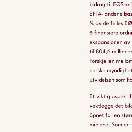
bidrag til EØS-mi
EFTA-landene bas
% av de felles E
å finansiere ord
ekspansjonen av 
til 804,6 million
Forskjellen mello
norske myndighet
utvidelsen som ka
Et viktig aspekt 
vektlegge det bil
åpnet for en stør
midlene. Som en 