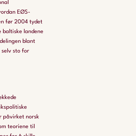
onal
hvordan EØS-
en før 2004 tydet
 baltiske landene
rdelingen blant
elv sto for
vekkede
kspolitiske
r påvirket norsk
m teoriene til