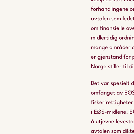
forhandlingene o
avtalen som lede
om finansielle ov
midlertidig ordni
mange områder av
er gjenstand for 
Norge stiller til
Det var spesielt 
omfanget av EØS-
fiskerirettighete
i EØS-midlene. E
å utjevne levest
avtalen som dikte