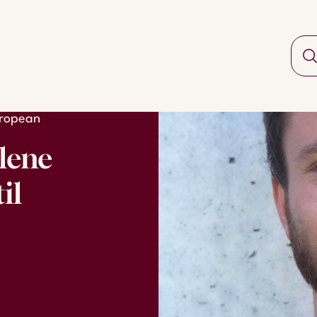
uropean
lene
il