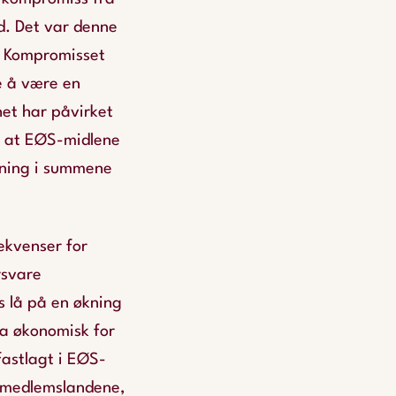
d. Det var denne
. Kompromisset
de å være en
het har påvirket
e at EØS-midlene
økning i summene
ekvenser for
rsvare
s lå på en økning
a økonomisk for
astlagt i EØS-
i medlemslandene,