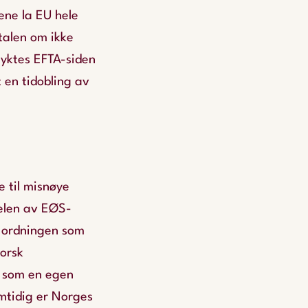
ene la EU hele
talen om ikke
lyktes EFTA-siden
 en tidobling av
e til misnøye
delen av EØS-
 ordningen som
orsk
t som en egen
mtidig er Norges