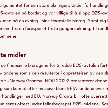
nargumentet for den store økningen. Under forhandling
ØS-avtalen på bordet og var villige til å si opp EØS-av
 med på en økning i sine finansielle bidrag. Samtidig 
ene fra en forespeilet tretti gangers økning, til rundt
 summene.
kte midler
de finansielle bidragene for å redde EØS-avtalen ført
A-landene som siden resulterte i opprettelsen av den 
 kalt «Norway Grants». NOU 2012:2 presenterer denne
g som kom til etter misnøye blant EFTA-landene over n
forhandlinger med EU. Norway Grants blir ofte overset
niseres oftest under fellesbegrepet EØS-midlene. Sa