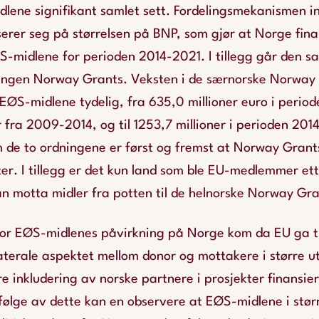
dlene signifikant samlet sett. Fordelingsmekanismen i
erer seg på størrelsen på BNP, som gjør at Norge fina
ØS-midlene for perioden 2014-2021. I tillegg går den 
ningen Norway Grants. Veksten i de særnorske Norway 
EØS-midlene tydelig, fra 635,0 millioner euro i peri
er fra 2009-2014, og til 1253,7 millioner i perioden 201
m de to ordningene er først og fremst at Norway Grant
er. I tillegg er det kun land som ble EU-medlemmer et
n motta midler fra potten til de helnorske Norway Gra
for EØS-midlenes påvirkning på Norge kom da EU ga til
aterale aspektet mellom donor og mottakere i større u
re inkludering av norske partnere i prosjekter finansie
følge av dette kan en observere at EØS-midlene i stør