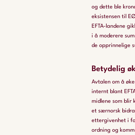
og dette ble kro
eksistensen til E
EFTA-landene gikk
i å moderere summ
de opprinnelige
Betydelig ø
Avtalen om å øke 
internt blant EFT
midlene som blir
et særnorsk bidra
ettergivenhet i 
ordning og kommu