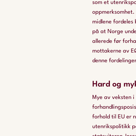
som et utenrikspo
oppmerksomhet. P
midlene fordeles
på at Norge under
allerede før forh
mottakerne av EØ
denne fordelinge
Hard og my
Mye av veksten i
forhandlingsposis
forhold til EU er
utenrikspolitikk 