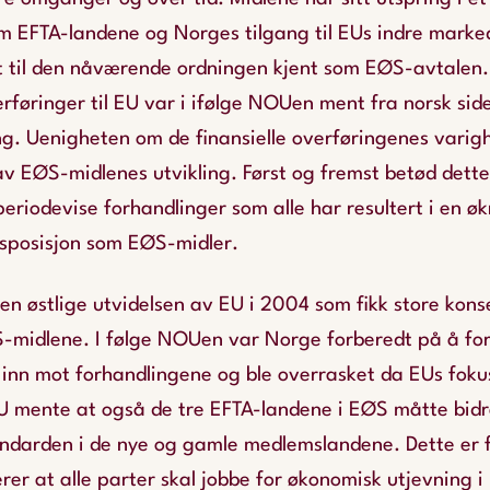
m EFTA-landene og Norges tilgang til EUs indre marke
t til den nåværende ordningen kjent som EØS-avtalen
erføringer til EU var i ifølge NOUen ment fra norsk si
ng. Uenigheten om de finansielle overføringenes varig
 EØS-midlenes utvikling. Først og fremst betød dett
periodevise forhandlinger som alle har resultert i en 
 disposisjon som EØS-midler.
den østlige utvidelsen av EU i 2004 som fikk store kons
midlene. I følge NOUen var Norge forberedt på å fo
r inn mot forhandlingene og ble overrasket da EUs foku
U mente at også de tre EFTA-landene i EØS måtte bidr
andarden i de nye og gamle medlemslandene. Dette er f
rer at alle parter skal jobbe for økonomisk utjevning 