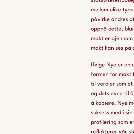
statsviteren Jose
mellom ulike type
påvirke andres at
oppnå dette, bla
makt er gjennom 
makt kan ses på s
Ifølge Nye er en
formen for makt b
til verdier som et
og dets evne til 
å kopiere. Nye m
suksess med i si
profilering som e
reflekterer vår 