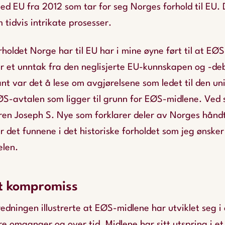
med EU
fra 2012 som tar for seg Norges forhold til EU.
 tidvis intrikate prosesser.
holdet Norge har til EU har i mine øyne ført til at EØS
er et unntak fra den neglisjerte EU-kunnskapen og -de
ant var det å lese om avgjørelsene som ledet til den un
ØS-avtalen som ligger til grunn for EØS-midlene. Ved 
ren Joseph S. Nye som forklarer deler av Norges hånd
er det funnene i det historiske forholdet som jeg ønsker
elen.
et kompromiss
redningen illustrerte at EØS-midlene har utviklet seg 
ere omganger og over tid. Midlene har sitt utspring i e