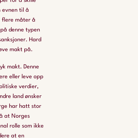
r for å skille
m
evnen til å
t flere måter å
 på denne typen
sanksjoner. Hard
tøve makt på.
yk makt
. Denne
re eller leve opp
litiske verdier,
andre land ønsker
ge har hatt stor
på at Norges
nal rolle som ikke
dere at en