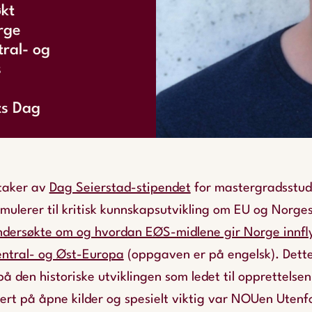
kt
rge
tral- og
s
ts Dag
ttaker av
Dag Seierstad-stipendet
for mastergradsstud
ulerer til kritisk kunnskapsutvikling om EU og Norges 
ersøkte om og hvordan EØS-midlene gir Norge innfly
entral- og Øst-Europa
(oppgaven er på engelsk). Dette
på den historiske utviklingen som ledet til opprettels
rt på åpne kilder og spesielt viktig var NOUen
Utenfo