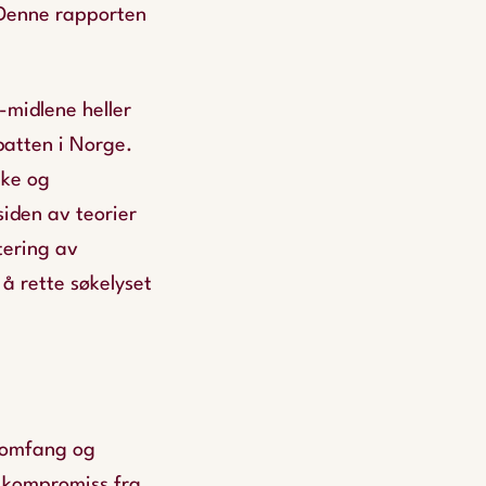
 Denne rapporten
-midlene heller
batten i Norge.
ike og
siden av teorier
tering av
 å rette søkelyset
i omfang og
t kompromiss fra