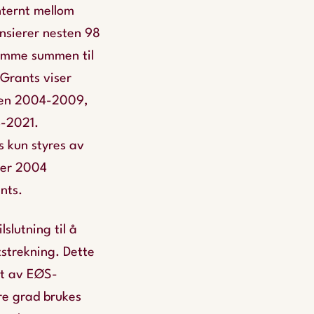
nternt mellom
nsierer nesten 98
samme summen til
Grants viser
oden 2004-2009,
4-2021.
s kun styres av
ter 2004
nts.
slutning til å
tstrekning. Dette
rt av EØS-
re grad brukes