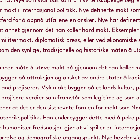
ph S. Nye som står bak samfunnsvitenskapelige begrepe
r makt i internasjonal politikk. Nye definerte makt so
ferd for å oppnå utfallene en ønsker
. Nye har definer
nt annet gjennom det han kaller
hard makt
. Eksempler
militærmakt, diplomatisk press, eller ved økonomiske 
om den synlige, tradisjonelle og historiske måten å u
 annen måte å utøve makt på gjennom det han kaller
m
ygger på attraksjon og ønsket av andre stater å kopie
 land projiserer.
Myk makt
bygger på et lands kultur, po
å projisere verdier som framstår som legitime og som 
ener at det er den sistnevnte formen for makt som Nor
n utenrikspolitikk. Han underbygger dette med å peke 
n humanitær fredsnasjon gjør at vi spiller en internasjo
størrelse og demografiske utgangspunkt. Nye hevder vi