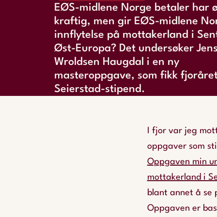
EØS-midlene Norge betaler har ø
kraftig, men gir EØS-midlene No
innflytelse på mottakerland i Sen
Øst-Europa? Det undersøker Jen
Wroldsen Haugdal i en ny
masteroppgave, som fikk fjoråre
Seierstad-stipend.
I fjor var jeg mo
oppgaver som stim
Oppgaven min und
mottakerland i S
blant annet å se 
Oppgaven er base