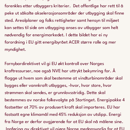
forenkles etter utbyggers kriterier. Det offentlige har rett til å
peke ut såkalte akselerasjonsområder der utbygging skal finne
sted. Arealplaner og folks rettigheter samt hensyn til miljøet
kan settes til side om utbygging anses av utbygger som helt
nødvendig for energimarkedet. I dette bildet har ei ny
forordning i EU gitt energibyrået ACER større rolle og mer
myndighet.
Fornybardirektivet vil gi EU økt kontroll over Norges
kraftressurser, noe også NVE har uttrykt bekymring for. Å
flagge ut hvem som skal bestemme at vindturbinområder skal
bygges eller vannkraft utbygges, -hvor, hvor store, hvor
strømmen skal sendes, er grunnlovsstridig. Dette skal
bestemmes av norske folkevalgte på Stortinget. Energipakke 4
fastsetter at 70% av produsert kraft skal importeres. EU har
fastsatt egne klimamål med 45% reduksjon av utslipp. Energi
fra Norge er derfor avgjørende for at EU skal nå målene sine.
Innføring av direktivet vil gjøre Norge medansvarlig for at EU