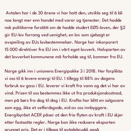
Avtalen har i de 30 årene vi har hatt den, utvikla seg til å bli
noe langt mer enn handel med varer og tjenester. Det hadde
nok politikerne forstått om de hadde studert EØS-loven, der §2
gir EU-lov forrang ved uenighet, en lov som sjølsagt er
avspeiling av EUs lovbestemmelser. Norge har inkorporert
15 000 direktiver fra EU inn i vårt eget lovverk. Halvparten av
det lovverket kommunene må forholde seg til, kommer fra EU.
Norge gikk inn i unionens Energipakke 3 i 2018. Her forplikta
vi oss til å levere energi til EU. I tillegg til 88% av dagens
forbruk av gass i EU. leverer vi kraft fra vann og det vi har av
vind. Prisen til oss bestemmes ikke ut fra produksjonskostnad,
men på børs fra dag til dag i EU. Krafta har blitt en salgsvare
som egg, ikke et velferdsgode, eid av oss innbyggere.
Energibyrået ACER påser at den frie flyten av kraft i EU skjer
etter fastsatte regler. Norge kan ikke redusere eksporten
grunnet pris. Det er i tillegg til avtalebrudd, også