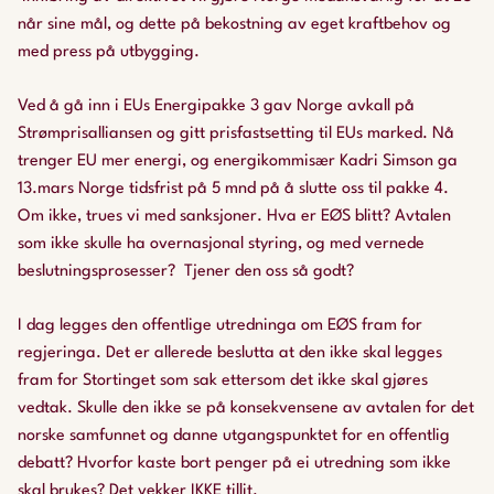
når sine mål, og dette på bekostning av eget kraftbehov og
med press på utbygging.
Ved å gå inn i EUs Energipakke 3 gav Norge avkall på
Strømprisalliansen og gitt prisfastsetting til EUs marked. Nå
trenger EU mer energi, og energikommisær Kadri Simson ga
13.mars Norge tidsfrist på 5 mnd på å slutte oss til pakke 4.
Om ikke, trues vi med sanksjoner. Hva er EØS blitt? Avtalen
som ikke skulle ha overnasjonal styring, og med vernede
beslutningsprosesser? Tjener den oss så godt?
I dag legges den offentlige utredninga om EØS fram for
regjeringa. Det er allerede beslutta at den ikke skal legges
fram for Stortinget som sak ettersom det ikke skal gjøres
vedtak. Skulle den ikke se på konsekvensene av avtalen for det
norske samfunnet og danne utgangspunktet for en offentlig
debatt? Hvorfor kaste bort penger på ei utredning som ikke
skal brukes? Det vekker IKKE tillit.