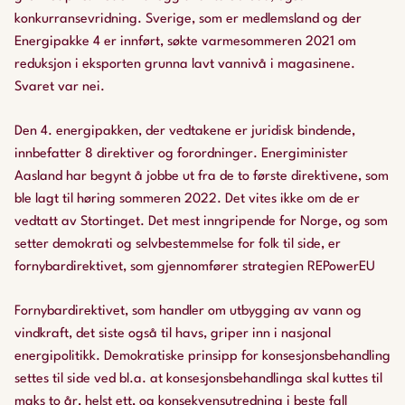
konkurransevridning. Sverige, som er medlemsland og der
Energipakke 4 er innført, søkte varmesommeren 2021 om
reduksjon i eksporten grunna lavt vannivå i magasinene.
Svaret var nei.
Den 4. energipakken, der vedtakene er juridisk bindende,
innbefatter 8 direktiver og forordninger. Energiminister
Aasland har begynt å jobbe ut fra de to første direktivene, som
ble lagt til høring sommeren 2022. Det vites ikke om de er
vedtatt av Stortinget. Det mest inngripende for Norge, og som
setter demokrati og selvbestemmelse for folk til side, er
fornybardirektivet, som gjennomfører strategien REPowerEU
Fornybardirektivet, som handler om utbygging av vann og
vindkraft, det siste også til havs, griper inn i nasjonal
energipolitikk. Demokratiske prinsipp for konsesjonsbehandling
settes til side ved bl.a. at konsesjonsbehandlinga skal kuttes til
maks to år, helst ett, og konsekvensutredning i beste fall