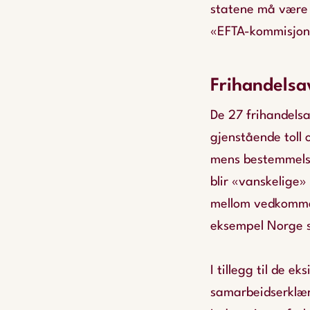
statene må være 
«EFTA-kommisjon»
Frihandelsa
De 27 frihandels
gjenstående toll o
mens bestemmelse
blir «vanskelige»
mellom vedkommen
eksempel Norge se
I tillegg til de 
samarbeidserklær