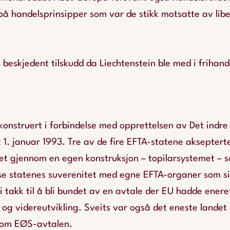
 handelsprinsipper som var de stikk motsatte av liber
et beskjedent tilskudd da Liechtenstein ble med i frihan
onstruert i forbindelse med opprettelsen av Det indre
t 1. januar 1993. Tre av de fire EFTA-statene aksepterte
et gjennom en egen konstruksjon – topilarsystemet – 
sse statenes suverenitet med egne EFTA-organer som si
i takk til å bli bundet av en avtale der EU hadde enere
g videreutvikling. Sveits var også det eneste landet
 om EØS-avtalen.