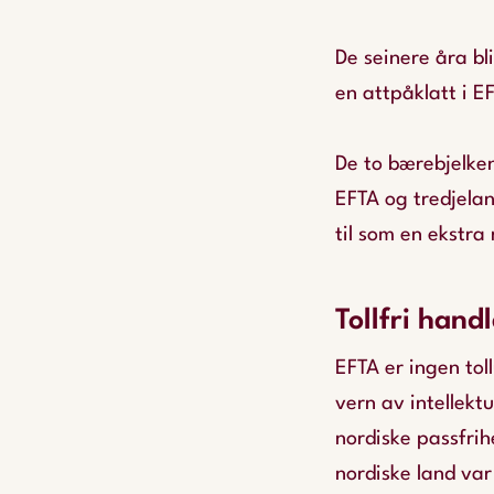
De seinere åra b
en attpåklatt i
De to bærebjelke
EFTA og tredjela
til som en ekstr
Tollfri hand
EFTA er ingen tol
vern av intellekt
nordiske passfrih
nordiske land va