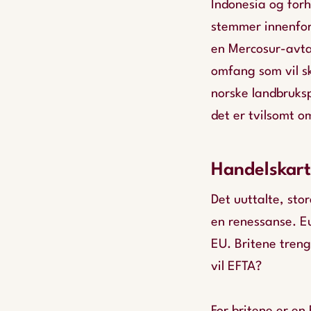
Indonesia og for
stemmer innenfo
en Mercosur-avtal
omfang som vil s
norske landbruksp
det er tvilsomt om
Handelskart
Det uuttalte, sto
en renessanse. E
EU. Britene tren
vil EFTA?