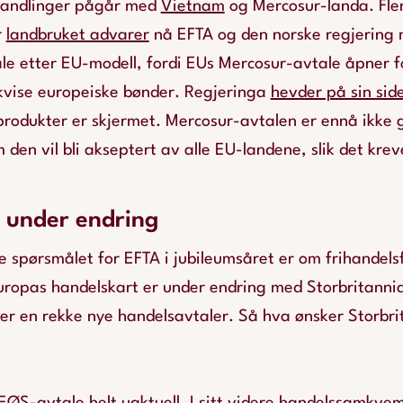
handlinger pågår med
Vietnam
og Mercosur-landa. Fle
r
landbruket advarer
nå EFTA og den norske regjering 
e etter EU-modell, fordi EUs Mercosur-avtale åpner fo
kvise europeiske bønder. Regjeringa
hevder på sin sid
rodukter er skjermet. Mercosur-avtalen er ennå ikke g
 den vil bli akseptert av alle EU-landene, slik det krev
 under endring
re spørsmålet for EFTA i jubileumsåret er om frihandel
uropas handelskart er under endring med Storbritanni
ger en rekke nye handelsavtaler. Så hva ønsker Storbr