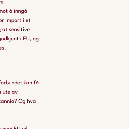
re
mot å inngå
r import i et
e
at sensitive
odkjent i EU, og
es.
sforbundet kan få
a ute av
itannia? Og hva