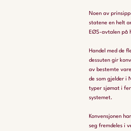
Noen av prinsipp
statene en helt a
EØS-avtalen på 
Handel med de fle
dessuten gir konv
av bestemte varer
de som gjelder i 
typer sjømat i fer
systemet.
Konvensjonen har b
seg fremdeles i ve