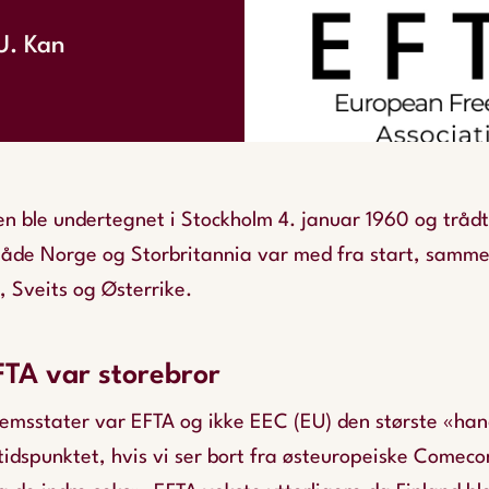
EU. Kan
 ble undertegnet i Stockholm 4. januar 1960 og trådte
åde Norge og Storbritannia var med fra start, samm
, Sveits og Østerrike.
TA var storebror
lemsstater var EFTA og ikke EEC (EU) den største «han
tidspunktet, hvis vi ser bort fra østeuropeiske Comec