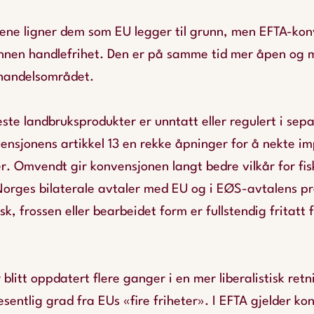
ene ligner dem som EU legger til grunn, men EFTA-kon
nnen handlefrihet. Den er på samme tid mer åpen og m
handelsområdet.
ste landbruksprodukter er unntatt eller regulert i sepa
ensjonens artikkel 13 en rekke åpninger for å nekte imp
. Omvendt gir konvensjonen langt bedre vilkår for fis
Norges bilaterale avtaler med EU og i EØS-avtalens pro
sk, frossen eller bearbeidet form er fullstendig fritatt f
litt oppdatert flere ganger i en mer liberalistisk retn
sentlig grad fra EUs «fire friheter». I EFTA gjelder kon