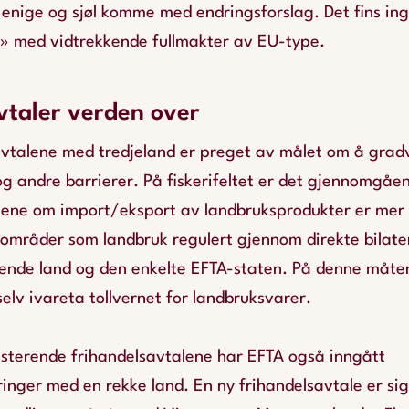
enige og sjøl komme med endringsforslag. Det fins in
 med vidtrekkende fullmakter av EU-type.
vtaler verden over
avtalene med tredjeland er preget av målet om å grad
g andre barrierer. På fiskerifeltet er det gjennomgående
ne om import/eksport av landbruksprodukter er mer r
 områder som landbruk regulert gjennom direkte bilate
de land og den enkelte EFTA-staten. På denne måten
lv ivareta tollvernet for landbruksvarer.
eksisterende frihandelsavtalene har EFTA også inngått
inger med en rekke land. En ny frihandelsavtale er si