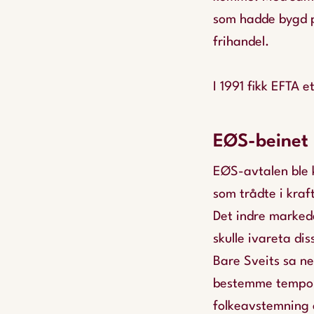
som hadde bygd på
frihandel.
I 1991 fikk EFTA 
EØS-beinet
EØS-avtalen ble k
som trådte i kraf
Det indre marked
skulle ivareta di
Bare Sveits sa ne
bestemme tempo o
folkeavstemning