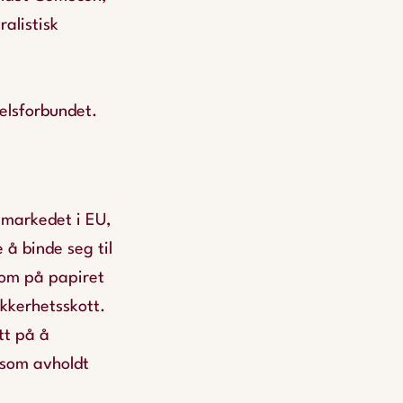
alistisk
delsforbundet.
 markedet i EU,
 å binde seg til
som på papiret
kkerhetsskott.
tt på å
 som avholdt