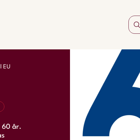
il EU
 60 år.
as