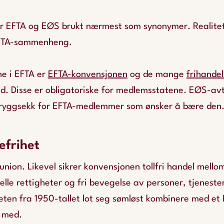
lir EFTA og EØS brukt nærmest som synonymer. Realite
 EFTA-sammenheng.
ne i EFTA er
EFTA-konvensjonen
og de mange
frihande
nd. Disse er obligatoriske for medlemsstatene. EØS-a
a ryggsekk for EFTA-medlemmer som ønsker å bære den
lefrihet
lunion. Likevel sikrer konvensjonen tollfri handel mel
uelle rettigheter og fri bevegelse av personer, tjeneste
eten fra 1950-tallet lot seg sømløst kombinere med et 
r med.