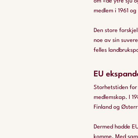
om «de ytre sju o
medlem i 1961 og 
Den store forskje
noe av sin suvere
felles landbrukspol
EU ekspand
Storhetstiden for
medlemskap. I 198
Finland og Øster
Dermed hadde EU m
komme. Med samm