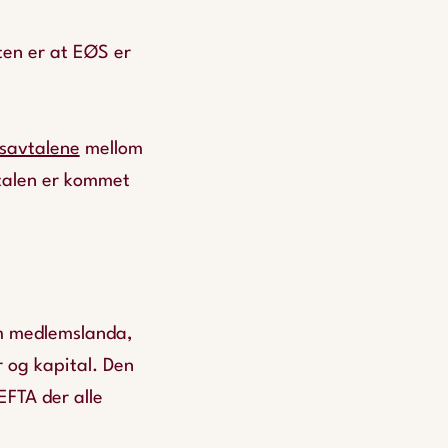
ten er at EØS er
lsavtalene
mellom
vtalen er kommet
.
lom medlemslanda,
r og kapital. Den
EFTA der alle