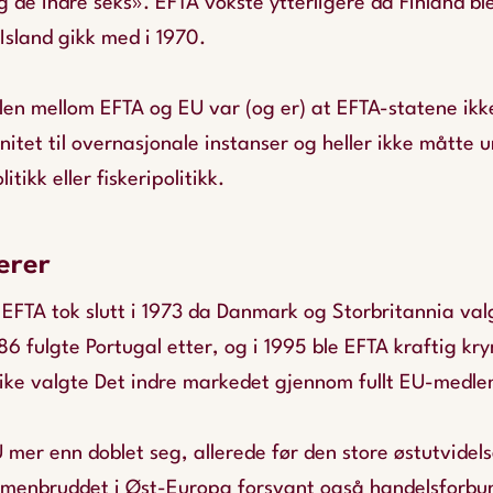
g de indre seks». EFTA vokste ytterligere da Finland bl
Island gikk med i 1970.
llen mellom EFTA og EU var (og er) at EFTA-statene ikk
nitet til overnasjonale instanser og heller ikke måtte
itikk eller fiskeripolitikk.
erer
 EFTA tok slutt i 1973 da Danmark og Storbritannia va
6 fulgte Portugal etter, og i 1995 ble EFTA kraftig kr
rike valgte Det indre markedet gjennom fullt EU-med
er enn doblet seg, allerede før den store østutvidels
enbruddet i Øst-Europa forsvant også handelsforbu