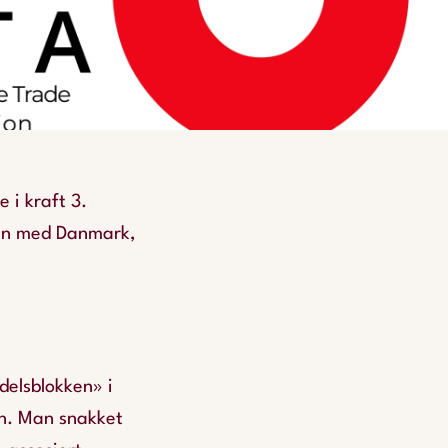
 i kraft 3.
en med Danmark,
delsblokken» i
on. Man snakket