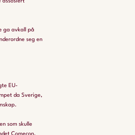
e assosiert
e ga avkall på
 underordne seg en
lgte EU-
ympet da Sverige,
lemskap.
en som skulle
ndet Comecon,