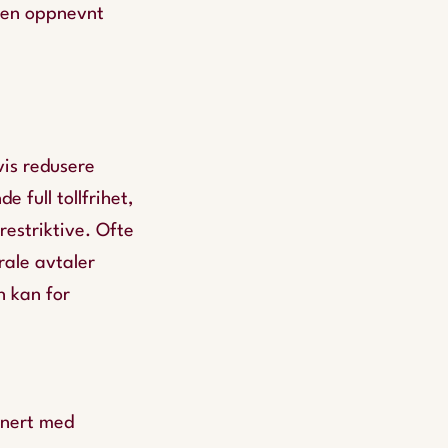
gen oppnevnt
vis redusere
 full tollfrihet,
estriktive. Ofte
rale avtaler
 kan for
gnert med