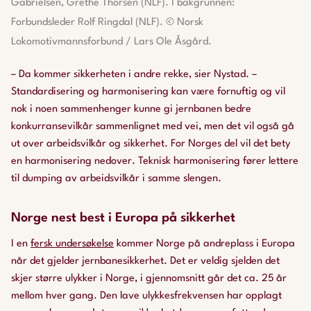
Gabrielsen, Grethe Thorsen (NLF). I bakgrunnen:
Forbundsleder Rolf Ringdal (NLF). © Norsk
Lokomotivmannsforbund / Lars Ole Åsgård.
– Da kommer sikkerheten i andre rekke, sier Nystad. –
Standardisering og harmonisering kan være fornuftig og vil
nok i noen sammenhenger kunne gi jernbanen bedre
konkurransevilkår sammenlignet med vei, men det vil også gå
ut over arbeidsvilkår og sikkerhet. For Norges del vil det bety
en harmonisering nedover. Teknisk harmonisering fører lettere
til dumping av arbeidsvilkår i samme slengen.
Norge nest best i Europa på sikkerhet
I en
fersk undersøkelse
kommer Norge på andreplass i Europa
når det gjelder jernbanesikkerhet. Det er veldig sjelden det
skjer større ulykker i Norge, i gjennomsnitt går det ca. 25 år
mellom hver gang. Den lave ulykkesfrekvensen har opplagt