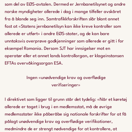
som del av EØS-avtalen. Dermed er Jernbanetilsynet og andre
norske myndigheter allerede i dag i mange tilfeller avskåret
fra å blande seg inn. Samtrafikkforskriften slår blant annet
fast at «Statens jernbanetilsyn kan ikke kreve kontroller som
allerede er utført» i andre EØS-stater, og de kan bare
unntaksvis overprøve godkjenninger som allerede er gitt i for
eksempel Romania. Dersom SJT har innsigelser mot en
operatør eller et annet lands kontrollorgan, er klageinstansen
EFTAs overvåkingsorgan ESA.
Ingen «unødvendige krav og
overflødige
verifiseringer»
I direktivet som ligger til grunn står det tydelig: «Når et køretøj
allerede er taget i brug i en medlemsstat, må de øvrige
medlemsstater ikke påberåbe sig nationale forskrifter for at få
pålagt unødvendige krav og overflødige verifikationer,
medmindre de er strengt nødvendige for at kontrollere, at