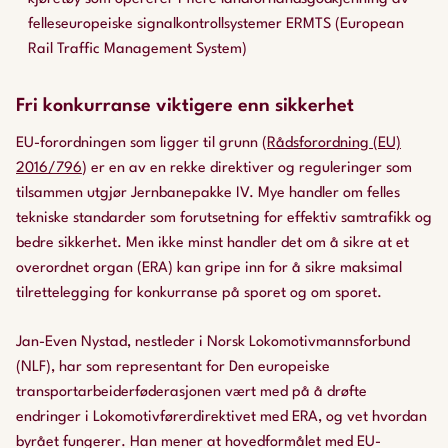
felleseuropeiske signalkontrollsystemer ERMTS (European
Rail Traffic Management System)
Fri konkurranse viktigere enn sikkerhet
EU-forordningen som ligger til grunn (
Rådsforordning (EU)
2016/796
) er en av en rekke direktiver og reguleringer som
tilsammen utgjør Jernbanepakke IV. Mye handler om felles
tekniske standarder som forutsetning for effektiv samtrafikk og
bedre sikkerhet. Men ikke minst handler det om å sikre at et
overordnet organ (ERA) kan gripe inn for å sikre maksimal
tilrettelegging for konkurranse på sporet og om sporet.
Jan-Even Nystad, nestleder i Norsk Lokomotivmannsforbund
(NLF), har som representant for Den europeiske
transportarbeiderføderasjonen vært med på å drøfte
endringer i Lokomotivførerdirektivet med ERA, og vet hvordan
byrået fungerer. Han mener at hovedformålet med EU-