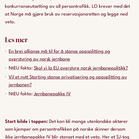
konkurranseutsetting av all persontrafikk. LO krever med det
at Norge må gjøre bruk av reservasjonsretten og legge ned
veto.
Les mer
En brei allianse må til for å stanse oppsplitting og
overstyring av norsk jernbane
NtEU fakta:
Skal vi la EU overstyre norsk jernbanepolitikk?
Vil et nytt Storting stanse privatisering og oppsplitting av
jernbanen?
NtEU fakta:
Jernbanepakke IV
Stort bilde i toppen
:
Det kan bli mange utenlandske aktører
som kjemper om persontrafikken på norske skinner dersom
ikke jernbanepakke IV blir stanset med et veto. Her et SJ-tog