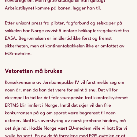
hovedregelen. Men i gitte situasjoner kan sjølsagt
Arbeidstilsynet komme på banen, legger han til.
Etter unisont press fra piloter, fagforbund og selskaper på
sokkelen har Norge avvist å innføre helikopterregelverket fra
EASA. Begrunnelsen er imidlertid ikke først og fremst
sikkerheten, men at kontinentalsokkelen ikke er omfattet av
EØS-avtalen.
Vetoretten må brukes
Konsekvensene av Jernbanepakke IV vil først melde seg om
noen år, men da kan det være for seint å snu. Det vil for
eksempel ta tid før det felleseuropeiske trafikkontrollsystemet
ERTMS blir innført i Norge. Inntil det skjer vil den frie
konkurransen på og om sporet være begrenset til noen
aktører. Skal EUs overstyring av norsk jernbane hindres, må
det skje nå. Hadde Norge vært EU-medlem ville vi hatt lite vi
skulle ha sagt. En av de få fordelene med EØS-avtalen er at