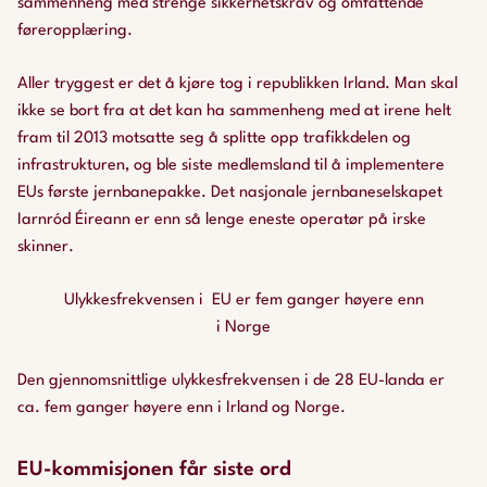
sammenheng med strenge sikkerhetskrav og omfattende
føreropplæring.
Aller tryggest er det å kjøre tog i republikken Irland. Man skal
ikke se bort fra at det kan ha sammenheng med at irene helt
fram til 2013 motsatte seg å splitte opp trafikkdelen og
infrastrukturen, og ble siste medlemsland til å implementere
EUs første jernbanepakke. Det nasjonale jernbaneselskapet
Iarnród Éireann er enn så lenge eneste operatør på irske
skinner.
Ulykkesfrekvensen i EU er fem ganger høyere enn
i Norge
Den gjennomsnittlige ulykkesfrekvensen i de 28 EU-landa er
ca. fem ganger høyere enn i Irland og Norge.
EU-kommisjonen får siste ord