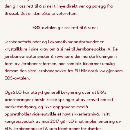
den gir oss rett til å si nei til nye direktiver og pålegg fra
Brussel. Det er den såkalte vetoretten.
EØS-avtalen gir oss rett til å si nei
Jernbaneforbundet og Lokomotivmannsforbundet er
krystallklare i sine krav om å si nei til Jernbanepakke IV. De
jernbaneansatte ønsker å reversere den norske kloningen i
form av Jernbanereformen, noe som blir tilnærmet umulig
dersom den siste jernbanepakka fra EU blir norsk lov gjennom
EØS-avtalen.
Også LO har uttrykt generell bekymring over at ERAs
prioriteringer i første rekke springer ut av kravet om økt
markedsadgang, og ikke oppgavene med å
opprettholde/videreutvikle et høyt sikkerhetsnivå. I sitt
kongressvedtak av mai 2017 går LO imot implementering av
EUs Jernbanepakke IV, som blant annet forutsetter