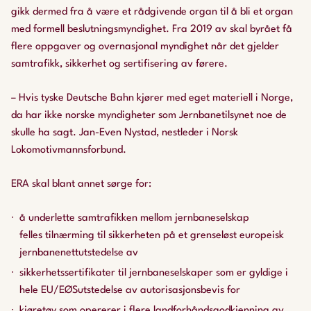
gikk dermed fra å være et rådgivende organ til å bli et organ
med formell beslutningsmyndighet. Fra 2019 av skal byrået få
flere oppgaver og overnasjonal myndighet når det gjelder
samtrafikk, sikkerhet og sertifisering av førere.
– Hvis tyske
Deutsche Bahn
kjører med eget materiell i Norge,
da har ikke norske myndigheter som Jernbanetilsynet noe de
skulle ha sagt. Jan-Even Nystad, nestleder i Norsk
Lokomotivmannsforbund.
ERA skal blant annet sørge for:
å underlette samtrafikken mellom jernbaneselskap
felles tilnærming til sikkerheten på et grenseløst europeisk
jernbanenettutstedelse av
sikkerhetssertifikater til jernbaneselskaper som er gyldige i
hele EU/EØSutstedelse av autorisasjonsbevis for
kjøretøy som opererer i flere landforhåndsgodkjenning av