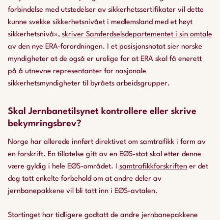
forbindelse med utstedelser av sikkerhetssertifikater vil dette
kunne svekke sikkerhetsnivået i medlemsland med et høyt
sikkerhetsnivå»,
skriver Samferdselsdepartementet i sin omtale
av den nye ERA-forordningen. I et posisjonsnotat sier norske
myndigheter at de også er urolige for at ERA skal få enerett
på å utnevne representanter for nasjonale
sikkerhetsmyndigheter til byråets arbeidsgrupper.
Skal Jernbanetilsynet kontrollere eller skrive
bekymringsbrev?
Norge har allerede innført direktivet om samtrafikk i form av
en forskrift. En tillatelse gitt av en EØS-stat skal etter denne
være gyldig i hele EØS-området. I
samtrafikkforskriften
er det
dog tatt enkelte forbehold om at andre deler av
jernbanepakkene vil bli tatt inn i EØS-avtalen.
Stortinget har tidligere godtatt de andre jernbanepakkene