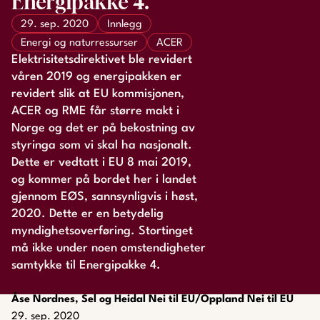
Energipakke 4.
29. sep. 2020
Innlegg
Energi og naturressurser
ACER
Elektrisitetsdirektivet ble revidert
våren 2019 og energipakken er
revidert slik at EU kommisjonen,
ACER og RME får større makt i
Norge og det er på bekostning av
styringa som vi skal ha nasjonalt.
Dette er vedtatt i EU 8 mai 2019,
og kommer på bordet her i landet
gjennom EØS, sannsynligvis i høst,
2020. Dette er en betydelig
myndighetsoverføring. Stortinget
må ikke under noen omstendigheter
samtykke til Energipakke 4.
Åse Nordnes, Sel og Heidal Nei til EU/Oppland Nei til EU
29. sep. 2020