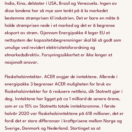
India, Kina, delstater i USA, Brasil og Venezuela. Ingen av
disse landene har så mye som tenkt på å la markedet
bestemme strømprisen til industrien. Det er bare en måte å
holde strømprisen nede i et marked og det er å begrense
eksport av strøm. Gjennom Energipakke 4 lager EU et
nettsystem der kapasitetsbegrensninger skal bli så godt som
umulige ved revidert elektrisitetsforordning og
elmarkedsdirektiv. Forsyningssikkerhet er ikke lenger et
nasjonalt ansvar.
Flaskehalsinntekter. ACER avgjør de inntektene. Allerede i
energipakke 3 begrenser ACER muligheten for bruk av
flaskehalsinntekter for å redusere nettleia, slik Statnett gjør i
dag. Inntektene har ligget på ca 1 milliard de senere årene,
som er ca 15% av Statnetts totale inntektsramme. I første
halvår 2020 var flaskehalsinntektene på 618 millioner, det er
fordi det er store differanser i kraftprisene mellom Norge og
Sverige, Danmark og Nederland. Stortinget sa at