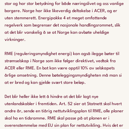
stor og har stor betydning for både næringslivet og oss vanlige
borgere. Norge har ikke likeverdig deltakelse i ACER, og er
uten stemmerett. Energipakke 4 et meget omfattende
regelverk som begrenser det nasjonale handlingsrommet, slik
at det blir vanskelig å se at Norge kan avbøte uheldige
virkninger.
RME (reguleringsmyndighet energi) kan også ilegge bøter til
strømselskap i Norge som ikke følger direktivet, vedtak fra
ACER eller RME. En bot kan være opptil 10% av selskapets
årlige omsetning. Denne bøteleggingsmyndigheten må man si
at er bred og kan gjelde svært store beløp.
Det blir heller ikke lett å hindre at det blir lagt nye
utenlandskabler i fremtiden. Art. 52 sier at Statnett skal hvert
andre år, sende en tiårig nettutviklingsplan til RME, alle planer
skal ha en tidsramme. RME skal passe på at planen er i
overenstemmelse med EU sin plan for nettutvikling. Hvis det er