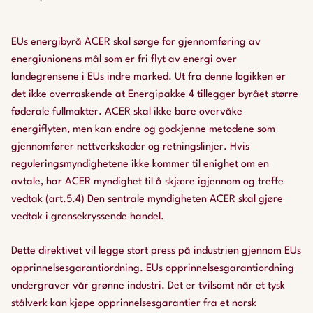
EUs energibyrå ACER skal sørge for gjennomføring av
energiunionens mål som er fri flyt av energi over
landegrensene i EUs indre marked. Ut fra denne logikken er
det ikke overraskende at Energipakke 4 tillegger byrået større
føderale fullmakter. ACER skal ikke bare overvåke
energiflyten, men kan endre og godkjenne metodene som
gjennomfører nettverkskoder og retningslinjer. Hvis
reguleringsmyndighetene ikke kommer til enighet om en
avtale, har ACER myndighet til å skjære igjennom og treffe
vedtak (art.5.4) Den sentrale myndigheten ACER skal gjøre
vedtak i grensekryssende handel.
Dette direktivet vil legge stort press på industrien gjennom EUs
opprinnelsesgarantiordning. EUs opprinnelsesgarantiordning
undergraver vår grønne industri. Det er tvilsomt når et tysk
stålverk kan kjøpe opprinnelsesgarantier fra et norsk