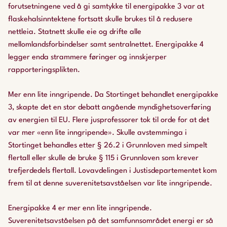
forutsetningene ved å gi samtykke til energipakke 3 var at
flaskehalsinntektene fortsatt skulle brukes til å redusere
nettleia. Statnett skulle eie og drifte alle
mellomlandsforbindelser samt sentralnettet. Energipakke 4
legger enda strammere føringer og innskjerper
rapporteringsplikten.
Mer enn lite inngripende. Da Stortinget behandlet energipakke
3, skapte det en stor debatt angående myndighetsoverføring
av energien til EU. Flere jusprofessorer tok til orde for at det
var mer «enn lite inngripende». Skulle avstemminga i
Stortinget behandles etter § 26.2 i Grunnloven med simpelt
flertall eller skulle de bruke § 115 i Grunnloven som krever
trefjerdedels flertall. Lovavdelingen i Justisdepartementet kom
frem til at denne suverenitetsavståelsen var lite inngripende.
Energipakke 4 er mer enn lite inngripende.
Suverenitetsavståelsen på det samfunnsområdet energi er så