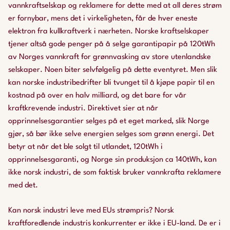
vannkraftselskap og reklamere for dette med at all deres strøm
er fornybar, mens det i virkeligheten, får de hver eneste
elektron fra kullkraftverk i nærheten. Norske kraftselskaper
tjener altså gode penger på å selge garantipapir på 120tWh
av Norges vannkraft for grønnvasking av store utenlandske
selskaper. Noen biter selvfølgelig på dette eventyret. Men slik
kan norske industribedrifter bli tvunget til å kjøpe papir til en
kostnad på over en halv milliard, og det bare for vår
kraftkrevende industri. Direktivet sier at når
opprinnelsesgarantier selges på et eget marked, slik Norge
gjør, så bør ikke selve energien selges som grønn energi. Det
betyr at når det ble solgt til utlandet, 120tWh i
opprinnelsesgaranti, og Norge sin produksjon ca 140tWh, kan
ikke norsk industri, de som faktisk bruker vannkrafta reklamere
med det.
Kan norsk industri leve med EUs strømpris? Norsk
kraftforedlende industris konkurrenter er ikke i EU-land. De er i