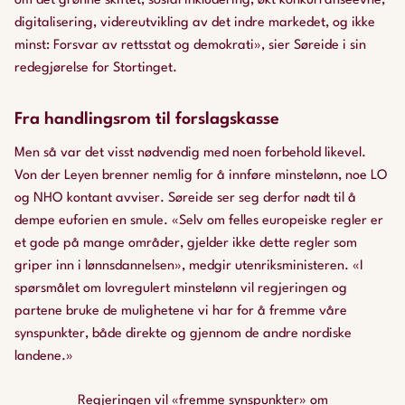
om det grønne skiftet, sosial inkludering, økt konkurranseevne,
digitalisering, videreutvikling av det indre markedet, og ikke
minst: Forsvar av rettsstat og demokrati», sier Søreide i sin
redegjørelse for Stortinget.
Fra handlingsrom til forslagskasse
Men så var det visst nødvendig med noen forbehold likevel.
Von der Leyen brenner nemlig for å innføre minstelønn, noe LO
og NHO kontant avviser. Søreide ser seg derfor nødt til å
dempe euforien en smule. «Selv om felles europeiske regler er
et gode på mange områder, gjelder ikke dette regler som
griper inn i lønnsdannelsen», medgir utenriksministeren. «I
spørsmålet om lovregulert minstelønn vil regjeringen og
partene bruke de mulighetene vi har for å fremme våre
synspunkter, både direkte og gjennom de andre nordiske
landene.»
Regjeringen vil «fremme synspunkter» om