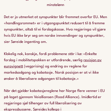
minstelønn
Det er jo utmerket at synspunkter blir fremmet overfor EU. Men
«handlingsrommet» er i utgangspunktet redusert til å fremme
synspunkter, altså til ei forslagskasse. Hva regjeringa vil gjøre
hvis EU ikke bryr seg om norske innvendinger og synspunkter,
sier Søreide ingenting om.
Klokelig nok, kanskje, fordi problemene står i kø: «Enkelte
forslag i mobilitetspakken er utfordrende, særlig
revisjon av
eurovignett
(vegprising) og endring av reglene for
markedsadgang og kabotasje. Norsk posisjon er at vi ikke
ønsker å liberalisere adgangen til kabotasje.»
Når det gjelder kabotasjereglene har Norge flere venner i EU
på laget gjennom Veialliansen (Road Alliance). Imidlertid er
regjeringa sjøl tilhenger av full liberalisering av
ekspressbussene. Søreides kollega i