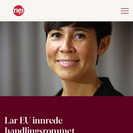
Lar EU innrede
handlingsrommet