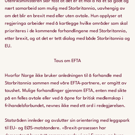
Utenriksministeren slår fast at det er et mål å ha et så godt og
nært samarbeid som mulig med Storbritannia, uavhengig av
om det blir en brexit med eller uten avtale. Hun opplyser at
regjeringa arbeider med å kartlegge hvilke områder som skal
prioriteres i de kommende forhandlingene med Storbritannia,
etter brexit, og at det er tett dialog med både Storbritannia og
EU.
Taus om EFTA
Hvorfor Norge ikke bruker anledningen til å forhandle med
Storbritannia sammen med våre EFTA-partnere, er omgitt av
taushet. Mulige forhandlinger gjennom EFTA, enten med sikte
på en felles avtale eller ved å åpne for britisk medlemskap i
frihandelsforbundet, nevnes ikke med ett ord i redegjørelsen.
Statsråden innleder og avslutter sin orientering med leggspark
til EU- og EØS-motstandere. «Brexit-prosessen har