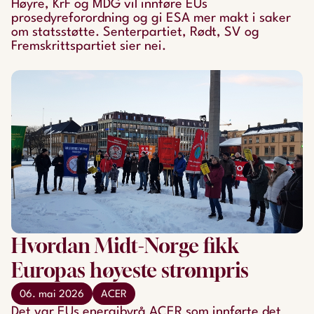
Høyre, KrF og MDG vil innføre EUs
prosedyreforordning og gi ESA mer makt i saker
om statsstøtte. Senterpartiet, Rødt, SV og
Fremskrittspartiet sier nei.
Hvordan Midt-Norge fikk
Europas høyeste strømpris
06. mai 2026
ACER
Det var EUs energibyrå ACER som innførte det