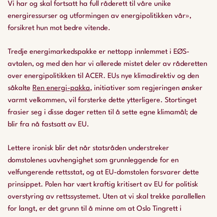
Vi har og skal fortsatt ha full råderett til våre unike
energiressurser og utformingen av energipolitikken vår»,
forsikret hun mot bedre vitende.
Tredje energimarkedspakke er nettopp innlemmet i EØS-
avtalen, og med den har vi allerede mistet deler av råderetten
over energipolitikken til ACER. EUs nye klimadirektiv og den
såkalte
Ren energi-pakka
, initiativer som regjeringen ønsker
varmt velkommen, vil forsterke dette ytterligere. Stortinget
frasier seg i disse dager retten til å sette egne klimamål; de
blir fra nå fastsatt av EU.
Lettere ironisk blir det når statsråden understreker
domstolenes uavhengighet som grunnleggende for en
velfungerende rettsstat, og at EU-domstolen forsvarer dette
prinsippet. Polen har vært kraftig kritisert av EU for politisk
overstyring av rettssystemet. Uten at vi skal trekke parallellen
for langt, er det grunn til å minne om at Oslo Tingrett i