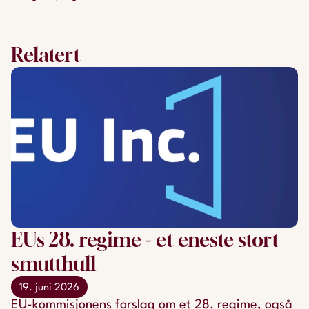
Relatert
EUs 28. regime - et eneste stort
smutthull
19. juni 2026
EU-kommisjonens forslag om et 28. regime, også