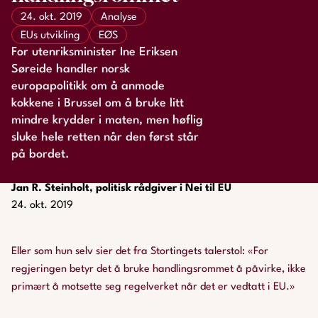
24. okt. 2019
Analyse
EUs utvikling
EØS
For utenriksminister Ine Eriksen
Søreide handler norsk
europapolitikk om å anmode
kokkene i Brussel om å bruke litt
mindre krydder i maten, men høflig
sluke hele retten når den først står
på bordet.
Jan R. Steinholt, politisk rådgiver i Nei til EU
24. okt. 2019
Eller som hun selv sier det fra Stortingets talerstol: «For
regjeringen betyr det å bruke handlingsrommet å påvirke, ikke
primært å motsette seg regelverket når det er vedtatt i EU.»