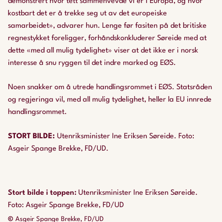
demonstrert hvor tett sammenvevde vi er i Europa, og hvor
kostbart det er å trekke seg ut av det europeiske
samarbeidet», advarer hun. Lenge før fasiten på det britiske
regnestykket foreligger, forhåndskonkluderer Søreide med at
dette «med all mulig tydelighet» viser at det ikke er i norsk
interesse å snu ryggen til det indre marked og EØS.
Noen snakker om å
utrede
handlingsrommet i EØS. Statsråden
og regjeringa vil, med all mulig tydelighet, heller la EU
innrede
handlingsrommet.
STORT BILDE:
Utenriksminister Ine Eriksen Søreide. Foto:
Asgeir Spange Brekke, FD/UD.
Stort bilde i toppen
:
Utenriksminister Ine Eriksen Søreide.
Foto: Asgeir Spange Brekke, FD/UD
©
Asgeir Spange Brekke, FD/UD