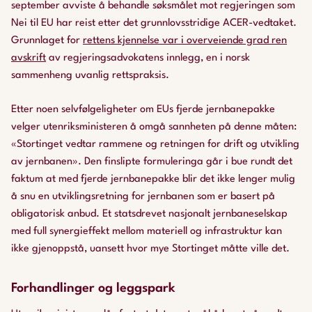
september avviste å behandle søksmålet mot regjeringen som
Nei til EU har reist etter det grunnlovsstridige ACER-vedtaket.
Grunnlaget for
rettens kjennelse var i overveiende grad ren
avskrift
av regjeringsadvokatens innlegg, en i norsk
sammenheng uvanlig rettspraksis.
Etter noen selvfølgeligheter om EUs fjerde jernbanepakke
velger utenriksministeren å omgå sannheten på denne måten:
«Stortinget vedtar rammene og retningen for drift og utvikling
av jernbanen». Den finslipte formuleringa går i bue rundt det
faktum at med fjerde jernbanepakke blir det ikke lenger mulig
å snu en utviklingsretning for jernbanen som er basert på
obligatorisk anbud. Et statsdrevet nasjonalt jernbaneselskap
med full synergieffekt mellom materiell og infrastruktur kan
ikke gjenoppstå, uansett hvor mye Stortinget måtte ville det.
Forhandlinger og leggspark