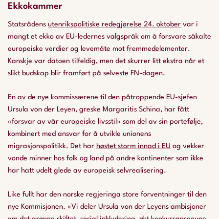
Ekkokammer
Statsrådens
utenrikspolitiske redegjørelse 24. oktober
var i
mangt et ekko av EU-ledernes valgspråk om å forsvare såkalte
europeiske verdier og levemåte mot fremmedelementer.
Kanskje var datoen tilfeldig, men det skurrer litt ekstra når et
slikt budskap blir framført på selveste FN-dagen.
En av de nye kommissærene til den påtroppende EU-sjefen
Ursula von der Leyen, greske Margaritis Schina, har fått
«forsvar av vår europeiske livsstil» som del av sin portefølje,
kombinert med ansvar for å utvikle unionens
migrasjonspolitikk. Det har
høstet storm innad i EU
og vekker
vonde minner hos folk og land på andre kontinenter som ikke
har hatt udelt glede av europeisk selvrealisering.
Like fullt har den norske regjeringa store forventninger til den
nye Kommisjonen. «Vi deler Ursula von der Leyens ambisjoner