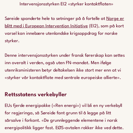
Intervensjonsstyrken EI2 «styrker kontaktflaten»
Søreide spanderte hele to setninger på å fortelle at
Norge er
blitt med i European Intervention Initiative
(EI2), som på kort
varsel kan innebære utenlandske krigsoppdrag for norske
styrker.
Denne intervensjonsstyrken under fransk førerskap kan settes
inn overalt i verden, også uten FN-mandat. Men ifølge
utenriksministeren betyr deltakelsen ikke stort mer enn at vi
«styrker vår kontaktflate med sentrale europeiske allierte».
Rettsstatens verkebyller
EUs fjerde energipakke («Ren energi») vil bli en ny verkebyll
for regjeringa, så Søreide fant grunn til å legge på litt
sårsalve i forkant. «De grunnleggende elementene i norsk
energipolitikk ligger fast. EØS-avtalen rokker ikke ved dette.