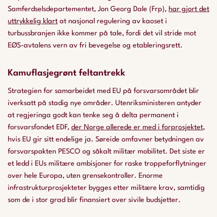
Samferdselsdepartementet, Jon Georg Dale (Frp),
har gjort det
uttrykkelig klart
at nasjonal regulering av kaoset i
turbussbranjen ikke kommer på tale, fordi det vil stride mot
EØS-avtalens vern av fri bevegelse og etableringsrett.
Kamuflasjegrønt feltantrekk
Strategien for samarbeidet med EU på forsvarsområdet blir
iverksatt på stadig nye områder. Utenriksministeren antyder
at regjeringa godt kan tenke seg å delta permanent i
forsvarsfondet EDF,
der Norge allerede er med i forprosjektet
,
hvis EU gir sitt endelige ja. Søreide omfavner betydningen av
forsvarspakten PESCO og såkalt militær mobilitet. Det siste er
et ledd i EUs militære ambisjoner for raske troppeforflytninger
over hele Europa, uten grensekontroller. Enorme
infrastrukturprosjekteter bygges etter militære krav, samtidig
som de i stor grad blir finansiert over sivile budsjetter.